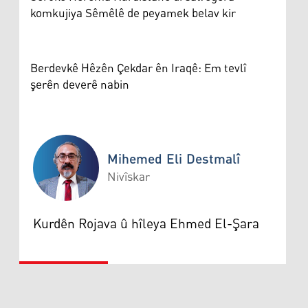
komkujiya Sêmêlê de peyamek belav kir
Berdevkê Hêzên Çekdar ên Iraqê: Em tevlî
şerên deverê nabin
Mihemed Eli Destmalî
Nivîskar
Mihemed Eli Destmalî
Kurdên Rojava û hîleya Ehmed El-Şara