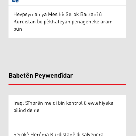
Hevpeymaniya Mesihî: Serok Barzanî û
Kurdistan bo pêkhateyan penageheke aram
bûn
Babetên Peywendîdar
Iraq: Sînorên me di bin kontrol û ewlehiyeke
bilind de ne
Serokê Herêma Kurdistanê di salvegera