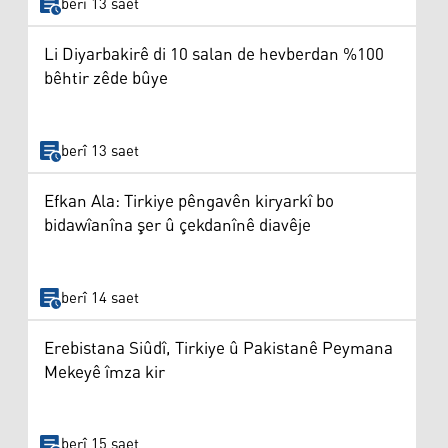
berî 13 saet
Li Diyarbakirê di 10 salan de hevberdan %100
bêhtir zêde bûye
berî 13 saet
Efkan Ala: Tirkiye pêngavên kiryarkî bo
bidawîanîna şer û çekdanînê diavêje
berî 14 saet
Erebistana Siûdî, Tirkiye û Pakistanê Peymana
Mekeyê îmza kir
berî 15 saet