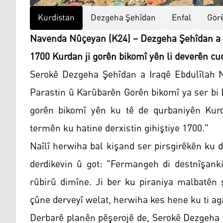
Kurdistan
Dezgeha Şehîdan
Enfal
Gor
Navenda Nûçeyan (K24) – Dezgeha Şehîdan a I
1700 Kurdan ji gorên bikomî yên li deverên cu
Serokê Dezgeha Şehîdan a Iraqê Ebdulîlah N
Parastin û Karûbarên Gorên bikomî ya ser bi 
gorên bikomî yên ku tê de qurbaniyên Kurd 
termên ku hatine derxistin gihiştiye 1700."
Naîlî herwiha bal kişand ser pirsgirêkên ku
derdikevin û got: "Fermangeh di destnîşank
rûbirû dimîne. Ji ber ku piraniya malbatên 
çûne derveyî welat, herwiha kes hene ku ti ag
Derbarê planên pêşerojê de, Serokê Dezgeha 