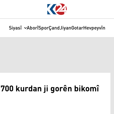
Siyasî
Aborî
Spor
Çand
Jiyan
Gotar
Hevpeyvîn
1700 kurdan ji gorên bikomî