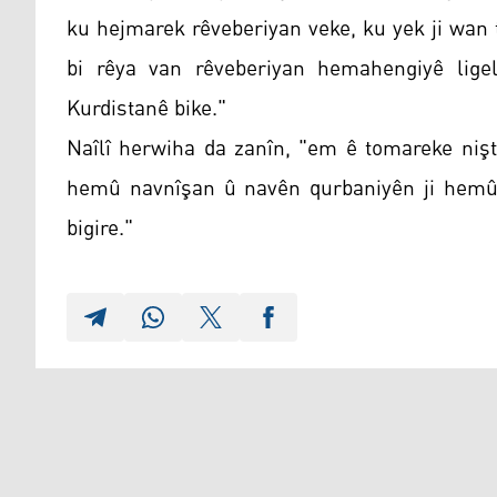
ku hejmarek rêveberiyan veke, ku yek ji wan
bi rêya van rêveberiyan hemahengiyê lige
Kurdistanê bike."
Naîlî herwiha da zanîn, "em ê tomareke nişt
hemû navnîşan û navên qurbaniyên ji hemû n
bigire."