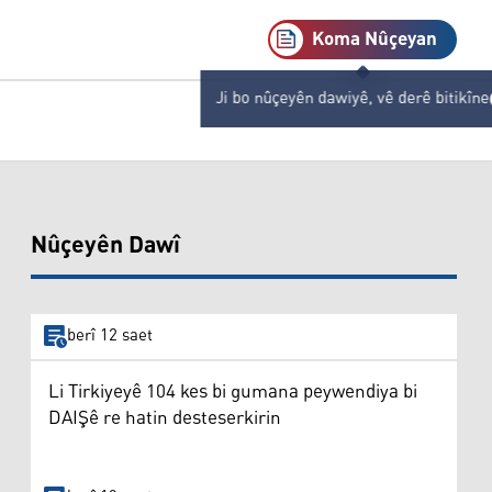
Koma Nûçeyan
Ji bo nûçeyên dawiyê, vê derê bitikîne
Nûçeyên Dawî
berî 12 saet
Li Tirkiyeyê 104 kes bi gumana peywendiya bi
DAIŞê re hatin desteserkirin