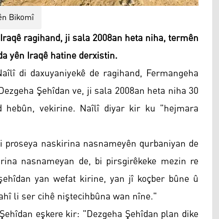
ên Bikomî
raqê ragihand, ji sala 2008an heta niha, termên
da yên Iraqê hatine derxistin.
aîlî di daxuyaniyekê de ragihand, Fermangeha
Dezgeha Şehîdan ve, ji sala 2008an heta niha 30
hebûn, vekirine. Naîlî diyar kir ku "hejmara
 di proseya naskirina nasnameyên qurbaniyan de
irina nasnameyan de, bi pirsgirêkeke mezin re
şehîdan yan wefat kirine, yan jî koçber bûne û
ahî li ser cihê niştecihbûna wan nîne."
Şehîdan eşkere kir: "Dezgeha Şehîdan plan dike