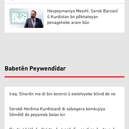
Hevpeymaniya Mesihî: Serok Barzanî
û Kurdistan bo pêkhateyan
penageheke aram bûn
Babetên Peywendîdar
Iraq: Sînorên me di bin kontrol û ewlehiyeke bilind de ne
Serokê Herêma Kurdistanê di salvegera komkujiya
Sêmêlê de peyamek belav kir