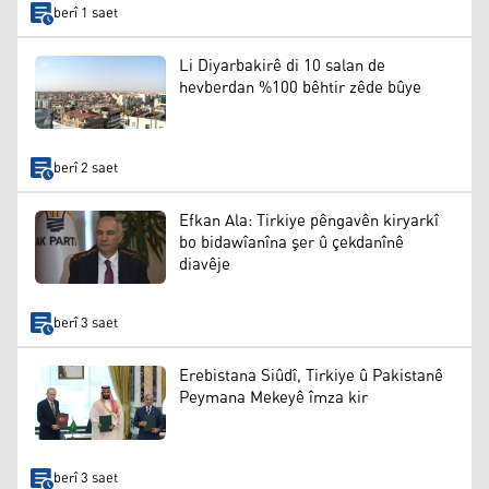
berî 1 saet
Li Diyarbakirê di 10 salan de
hevberdan %100 bêhtir zêde bûye
berî 2 saet
Efkan Ala: Tirkiye pêngavên kiryarkî
bo bidawîanîna şer û çekdanînê
diavêje
berî 3 saet
Erebistana Siûdî, Tirkiye û Pakistanê
Peymana Mekeyê îmza kir
berî 3 saet