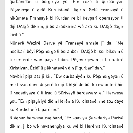
qurbanîdan û bergiriyê ye. Em rêzê li qurbaniyên
Pêşmerge û gelê Kurdistanê digirin. Gelê Fransayê û
hikûmeta Fransayê bi Kurdan re bi hevparî operasyon li
dijî DAIŞê dikirin, ji bo azadkirina wê axa ku DAIŞê dagir
kiribû.”
Nûnerê Wezîrê Derve yê Fransayê amaje jî da, “Me
nedikarî bêyî Pêşmerge li beranberî DAIŞê bi ser bikevin û
li ser erdê wan paşve bibin. Pêşmergeyan ji bo xatirê
Xiristiyan, Êzidî û pêkhateyên din jî qurbanî dan.”
Navbirî piştrast jî kir, “Ew qurbaniyên ku Pêşmergeyan û
me tevan dane di şerê li dijî DAIŞê de bû, ku ew xeterî hîn
jî neqediyaye û li Iraq û Sûriyeyê berdewam e.” Herwesa
got, “Em piştgiriyê didin Herêma Kurdistanê, me soz daye
ku Kurdistanê biparêzin.”
Roignan herwesa ragihand, “Ez spasiya Şaredariya Parîsê
dikim, ji bo wê hevahengiya ku wê bi Herêma Kurdistanê