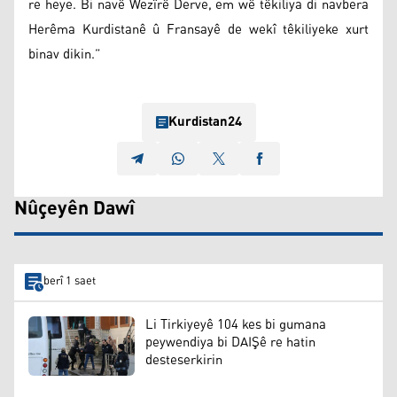
re heye. Bi navê Wezîrê Derve, em wê têkiliya di navbera
Herêma Kurdistanê û Fransayê de wekî têkiliyeke xurt
binav dikin.”
Kurdistan24
Nûçeyên Dawî
berî 1 saet
Li Tirkiyeyê 104 kes bi gumana
peywendiya bi DAIŞê re hatin
desteserkirin