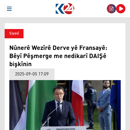
Open Menu
Siyasî
Nûnerê Wezîrê Derve yê Fransayê:
Bêyî Pêşmerge me nedikarî DAIŞê
bişkînin
2025-09-05 17:09