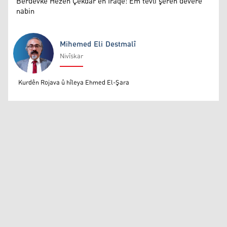
Berdevkê Hêzên Çekdar ên Iraqê: Em tevlî şerên deverê
nabin
Mihemed Eli Destmalî
Nivîskar
Mihemed Eli Destmalî
Kurdên Rojava û hîleya Ehmed El-Şara