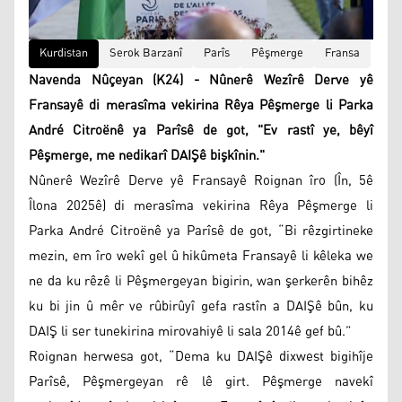
Kurdistan
Serok Barzanî
Parîs
Pêşmerge
Fransa
Navenda Nûçeyan (K24) - Nûnerê Wezîrê Derve yê
Fransayê di merasîma vekirina Rêya Pêşmerge li Parka
André Citroënê ya Parîsê de got, "Ev rastî ye, bêyî
Pêşmerge, me nedikarî DAIŞê bişkînin."
Nûnerê Wezîrê Derve yê Fransayê Roignan îro (În, 5ê
Îlona 2025ê) di merasîma vekirina Rêya Pêşmerge li
Parka André Citroënê ya Parîsê de got, “Bi rêzgirtineke
mezin, em îro wekî gel û hikûmeta Fransayê li kêleka we
ne da ku rêzê li Pêşmergeyan bigirin, wan şerkerên bihêz
ku bi jin û mêr ve rûbirûyî gefa rastîn a DAIŞê bûn, ku
DAIŞ li ser tunekirina mirovahiyê li sala 2014ê gef bû.”
Roignan herwesa got, “Dema ku DAIŞê dixwest bigihîje
Parîsê, Pêşmergeyan rê lê girt. Pêşmerge navekî