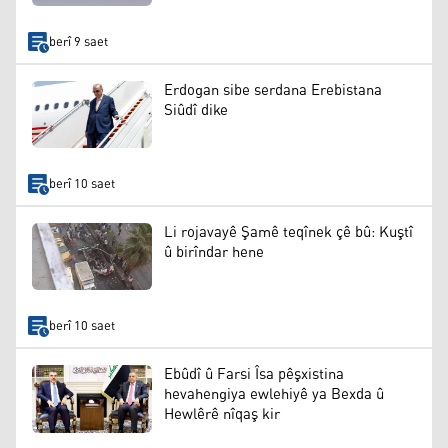
berî 9 saet
Erdogan sibe serdana Erebistana
Siûdî dike
berî 10 saet
Li rojavayê Şamê teqînek çê bû: Kuştî
û birîndar hene
berî 10 saet
Ebûdî û Farsi Îsa pêşxistina
hevahengiya ewlehiyê ya Bexda û
Hewlêrê nîqaş kir