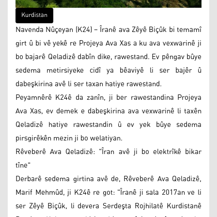
Kurdistan
Navenda Nûçeyan (K24) – Îranê ava Zêyê Biçûk bi temamî
girt û bi vê yekê re Projeya Ava Xas a ku ava vexwarinê ji
bo bajarê Qeladizê dabîn dike, rawestand. Ev pêngav bûye
sedema metirsiyeke cidî ya bêaviyê li ser bajêr û
dabeşkirina avê li ser taxan hatiye rawestand.
Peyamnêrê K24ê da zanîn, ji ber rawestandina Projeya
Ava Xas, ev demek e dabeşkirina ava vexwarinê li taxên
Qeladizê hatiye rawestandin û ev yek bûye sedema
pirsgirêkên mezin ji bo welatiyan.
Rêveberê Ava Qeladizê: "Îran avê ji bo elektrîkê bikar
tîne"
Derbarê sedema girtina avê de, Rêveberê Ava Qeladizê,
Marif Mehmûd, ji K24ê re got: "Îranê ji sala 2017an ve li
ser Zêyê Biçûk, li devera Serdeşta Rojhilatê Kurdistanê