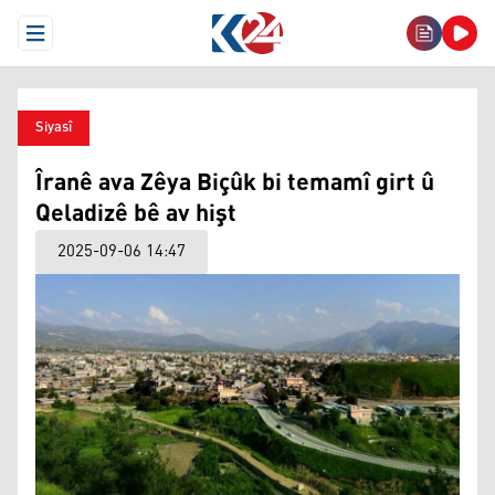
Open Menu
Siyasî
Îranê ava Zêya Biçûk bi temamî girt û
Qeladizê bê av hişt
2025-09-06 14:47