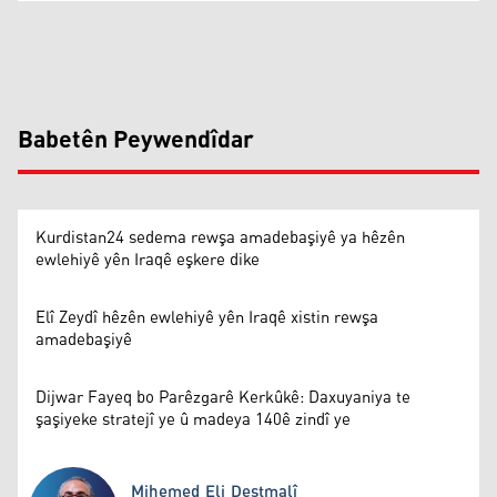
Babetên Peywendîdar
Kurdistan24 sedema rewşa amadebaşiyê ya hêzên
ewlehiyê yên Iraqê eşkere dike
Elî Zeydî hêzên ewlehiyê yên Iraqê xistin rewşa
amadebaşiyê
Dijwar Fayeq bo Parêzgarê Kerkûkê: Daxuyaniya te
şaşiyeke stratejî ye û madeya 140ê zindî ye
Mihemed Eli Destmalî