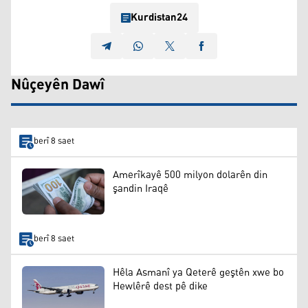
Kurdistan24
Nûçeyên Dawî
berî 8 saet
Amerîkayê 500 milyon dolarên din
şandin Iraqê
berî 8 saet
Hêla Asmanî ya Qeterê geştên xwe bo
Hewlêrê dest pê dike