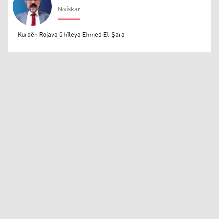
Nivîskar
Mihemed Eli Destmalî
Kurdên Rojava û hîleya Ehmed El-Şara