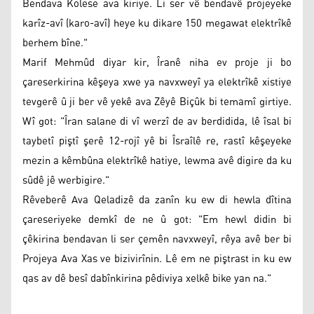
Bendava Kolese ava kiriye. Li ser vê bendavê projeyeke
karîz-avî (karo-avî) heye ku dikare 150 megawat elektrîkê
berhem bîne."
Marif Mehmûd diyar kir, Îranê niha ev proje ji bo
çareserkirina kêşeya xwe ya navxweyî ya elektrîkê xistiye
tevgerê û ji ber vê yekê ava Zêyê Biçûk bi temamî girtiye.
Wî got: "Îran salane di vî werzî de av berdidida, lê îsal bi
taybetî piştî şerê 12-rojî yê bi Îsraîlê re, rastî kêşeyeke
mezin a kêmbûna elektrîkê hatiye, lewma avê digire da ku
sûdê jê werbigire."
Rêveberê Ava Qeladizê da zanîn ku ew di hewla dîtina
çareseriyeke demkî de ne û got: "Em hewl didin bi
çêkirina bendavan li ser çemên navxweyî, rêya avê ber bi
Projeya Ava Xas ve bizivirînin. Lê em ne piştrast in ku ew
qas av dê besî dabînkirina pêdiviya xelkê bike yan na."