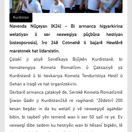
Kurdistan
Navenda Nûçeyan (K24) – Bi armanca hişyarkirina
welatiyan li ser nexweşiya pûçbûna hestiyan
(osteoporosis), îro 24ê Cotmehê li bajarê Hewlêrê
maratonek hat lidarxistin.
Çalakî ji aliyê Sendîkaya Bijîjkên Kurdistanê, bi
hemahengiya Komela Romatîzm û Çaksaziyê ya
Kurdistanê û bi hevkariya Komela Tenduristiya Hestî û
Gehan a Iraqê ve hat organîzekirin.
Derbarê armanca çalakiyê de, Serokê Komela Romatîzmê
Şiwan Qadir ji Kurdistan24ê re ragihand: "Zêdetirî 200
kesan beşdar in da ku welatî ji vê nexweşiyê agahdar
bibin, bi taybetî yên temenê wan li ser 50 salî re ye. Ev
nexweşî dibe sedem ku hestiyên wan bi hêsanî bişkên, lê