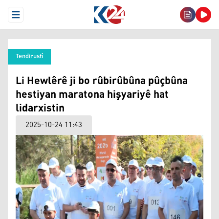
Open Menu
Tendirustî
Li Hewlêrê ji bo rûbirûbûna pûçbûna
hestiyan maratona hişyariyê hat
lidarxistin
2025-10-24 11:43