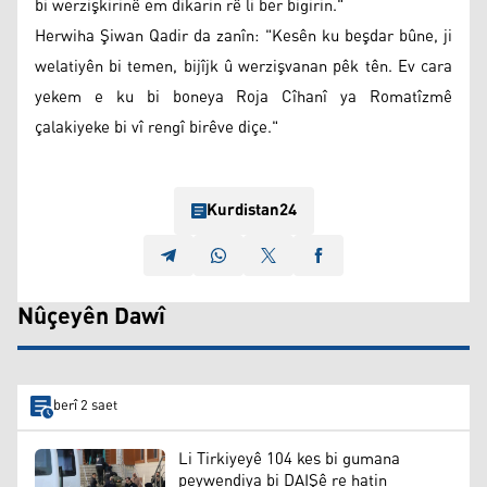
bi werzişkirinê em dikarin rê li ber bigirin."
Herwiha Şiwan Qadir da zanîn: "Kesên ku beşdar bûne, ji
welatiyên bi temen, bijîjk û werzişvanan pêk tên. Ev cara
yekem e ku bi boneya Roja Cîhanî ya Romatîzmê
çalakiyeke bi vî rengî birêve diçe."
Kurdistan24
Nûçeyên Dawî
berî 2 saet
Li Tirkiyeyê 104 kes bi gumana
peywendiya bi DAIŞê re hatin