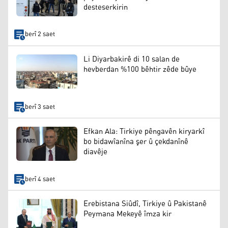
desteserkirin
berî 2 saet
Li Diyarbakirê di 10 salan de
hevberdan %100 bêhtir zêde bûye
berî 3 saet
Efkan Ala: Tirkiye pêngavên kiryarkî
bo bidawîanîna şer û çekdanînê
diavêje
berî 4 saet
Erebistana Siûdî, Tirkiye û Pakistanê
Peymana Mekeyê îmza kir