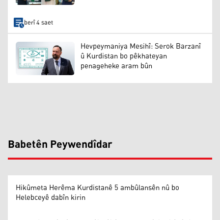
berî 4 saet
Hevpeymaniya Mesihî: Serok Barzanî
û Kurdistan bo pêkhateyan
penageheke aram bûn
Babetên Peywendîdar
Hikûmeta Herêma Kurdistanê 5 ambûlansên nû bo
Helebceyê dabîn kirin