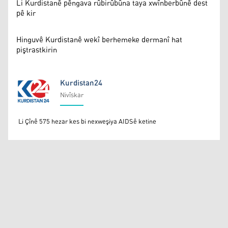
Li Kurdistanê pêngava rûbirûbûna taya xwînberbûnê dest
pê kir
Hinguvê Kurdistanê wekî berhemeke dermanî hat
piştrastkirin
Kurdistan24
Nivîskar
Kurdistan24
Li Çînê 575 hezar kes bi nexweşiya AIDSê ketine