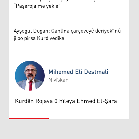
“Paşeroja me yek e”
Ayşegul Dogan: Qanûna çarçoveyê deriyekî nû
ji bo pirsa Kurd vedike
Mihemed Eli Destmalî
Nivîskar
Mihemed Eli Destmalî
Kurdên Rojava û hîleya Ehmed El-Şara