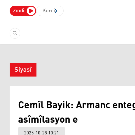
Zindî
Kurdî
Siyasî
Cemîl Bayik: Armanc ente
asîmîlasyon e
2025-10-28 10:21