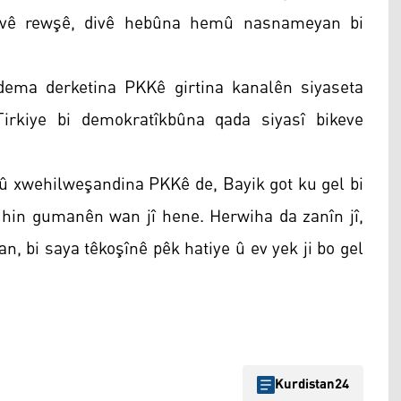
na vê rewşê, divê hebûna hemû nasnameyan bi
ema derketina PKKê girtina kanalên siyaseta
rkiye bi demokratîkbûna qada siyasî bikeve
û xwehilweşandina PKKê de, Bayik got ku gel bi
ê hin gumanên wan jî hene. Herwiha da zanîn jî,
n, bi saya têkoşînê pêk hatiye û ev yek ji bo gel
Kurdistan24