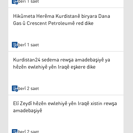
berî 1 saet
Hikûmeta Herêma Kurdistanê biryara Dana
Gas û Crescent Petroleumê red dike
berî 1 saet
Kurdistan24 sedema rewşa amadebaşiyê ya
hêzên ewlehiyê yên Iraqê eşkere dike
berî 2 saet
Elî Zeydî hêzên ewlehiyê yên Iraqê xistin rewşa
amadebaşiyê
berî 2 saet