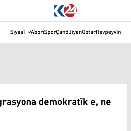
Siyasî
Aborî
Spor
Çand
Jiyan
Gotar
Hevpeyvîn
grasyona demokratîk e, ne