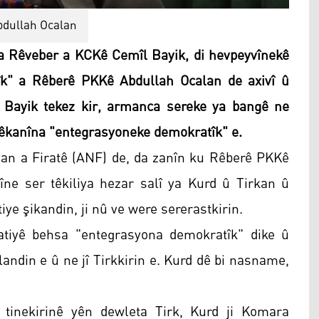
bdullah Ocalan
 Rêveber a KCKê Cemîl Bayik, di hevpeyvînekê
k" a Rêberê PKKê Abdullah Ocalan de axivî û
. Bayik tekez kir, armanca sereke ya bangê ne
 pêkanîna "entegrasyoneke demokratîk" e.
yan a Firatê (ANF) de, da zanîn ku Rêberê PKKê
ne ser têkiliya hezar salî ya Kurd û Tirkan û
iye şikandin, ji nû ve were sererastkirin.
ratiyê behsa "entegrasyona demokratîk" dike û
andin e û ne jî Tirkkirin e. Kurd dê bi nasname,
 tinekirinê yên dewleta Tirk, Kurd ji Komara