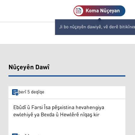
Koma Nûçeyan
Ji bo nûçeyên dawiyê, vê derê bitikîne
Nûçeyên Dawî
berî 5 deqîqe
Ebûdî û Farsi Îsa pêşxistina hevahengiya
ewlehiyê ya Bexda û Hewlêrê nîqaş kir