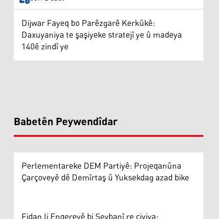
Dijwar Fayeq bo Parêzgarê Kerkûkê:
Daxuyaniya te şaşiyeke stratejî ye û madeya
140ê zindî ye
Babetên Peywendîdar
Perlementareke DEM Partiyê: Projeqanûna
Çarçoveyê dê Demîrtaş û Yuksekdag azad bike
Fidan li Enqereyê bi Şeybanî re civiya: