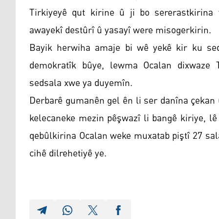
Tirkiyeyê qut kirine û ji bo sererastkiri
awayekî destûrî û yasayî were misogerkirin.
Bayik herwiha amaje bi wê yekê kir ku sed
demokratîk bûye, lewma Ocalan dixwaze Ti
sedsala xwe ya duyemîn.
Derbarê gumanên gel ên li ser danîna çekan 
kelecaneke mezin pêşwazî li bangê kiriye, l
qebûlkirina Ocalan weke muxatab piştî 27 sala
cihê dilrehetiyê ye.