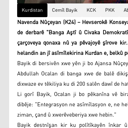
Kurdistan
Cemîl Bayik
KCK
PKK
A
Navenda Nûçeyan (K24) – Hevserokê Konseya
de derbarê "Banga Aştî û Civaka Demokratî
çarçoveya qonaxa nû ya pêvajoyê şîrove kir
helandin an jî asîmîlekirina Kurdan e, belkû
Bayik di bersivên xwe yên ji bo Ajansa Nûçe
Abdullah Ocalan di banga xwe de balê dikişî
dixwaze ev têkiliya ku di 200 salên dawî de hat
Li gorî Bayik, Ocalan ji bo pêkanîna vê bi
dibêje: "Entegrasyon ne asîmîlasyon e, ne hel
ziman, çand û xwerêveberiya xwe hebin."
Bayik destnîşan kir ku polîtîkayên înkar û