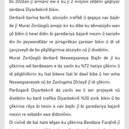
bo 2026an jî armanc ew e ku ji 2 milyonî zêdetir geştiyar
serdana Diyarbekirê bikin.
Derbarê barîna berfê, aloziyên trafîkê û qeşaya nav bajêr
de jî Murat Zorlûoglû amaje kir ku dibe ku kêmasiyên wan
çê bibin û hewl didin bi şaredariya bajarê mezin û saziyên
din ên peywendîdar re pirsgirêkan çareser bikin û di vê
çarçoveyê de bo pêşîlêgirtina aloziyên nû jî dixebitin.
Murat Zorlûoglû derbarê Nexweşxaneya Bajêr de jî ku
çêkirina wê berdewam e da zanîn ku %72 hatiye çêkirin û
tê pêşbînîkirin ku îsal bikeve îsal bi dawî bibe û her wiha
Nexweşxaneyek nû bo Zanîngeha Dîcleyê jî tê çêkirin.
Parêzgarê Diyarbekirê da zanîn ew li ser projeyek nû
dixebitin ku barê trafîka Diyarbekirê %30 sivik bikin û bo
çêkirina rêya bi hesin a nav bajêr jî bi şaredariya bajarê
mezin re xebatên xwe didomînin.
Di civînê de bal hate kêşan ku çêkirina Bendava Farqînê jî