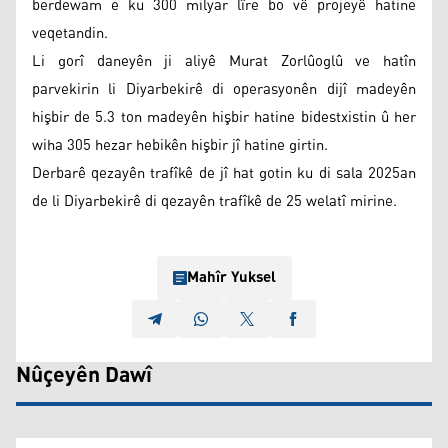
berdewam e ku 300 milyar lîre bo vê projeyê hatine
veqetandin.
Li gorî daneyên ji aliyê Murat Zorlûoglû ve hatîn
parvekirin li Diyarbekirê di operasyonên dijî madeyên
hişbir de 5.3 ton madeyên hişbir hatine bidestxistin û her
wiha 305 hezar hebikên hişbir jî hatine girtin.
Derbarê qezayên trafîkê de jî hat gotin ku di sala 2025an
de li Diyarbekirê di qezayên trafîkê de 25 welatî mirine.
Mahîr Yuksel
Nûçeyên Dawî