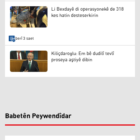
Li Bexdayê di operasyonekê de 318
kes hatin desteserkirin
berî 3 saet
Kiliçdaroglu: Em bê dudilî tevlî
proseya aştiyê dibin
Babetên Peywendîdar