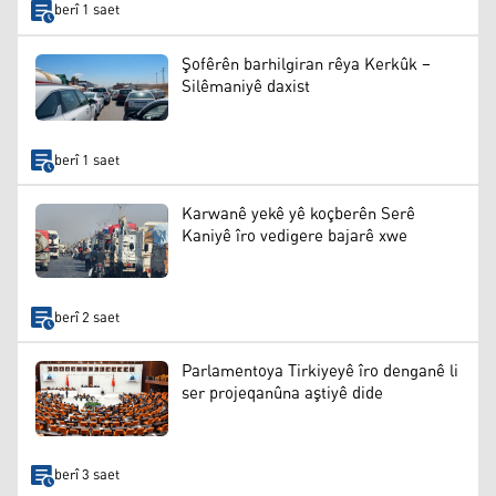
berî 1 saet
Şofêrên barhilgiran rêya Kerkûk –
Silêmaniyê daxist
berî 1 saet
Karwanê yekê yê koçberên Serê
Kaniyê îro vedigere bajarê xwe
berî 2 saet
Parlamentoya Tirkiyeyê îro denganê li
ser projeqanûna aştiyê dide
berî 3 saet