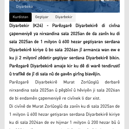
Diyarbekir
Kurdistan
Geştiyar
Diyarbekir
Diyarbekir (K24) - Parêzgarê Diyarbekirê di civîna
çapemeniyê ya nirxandina sala 2025an de da zanîn ku di
sala 2025an de 1 milyon û 600 hezar geştiyaran serdana
Diyarbekirê kiriye û bo sala 2026an jî armanca wan ew e
ku ji 2 milyonî zêdetir geştiyar serdana Diyarbekirê bikin.
Parêzgarê Diyarbekirê amaje kir ku dê di warê tendirustî
û trafîkê de jî di sala nû de gavên girîng biavêjin.
Parêzgarê Diyarbekirê Murat Zorlûoglû derbarê
nirxandina sala 2025an û pêşbînî û hêviyên ji sala 2026an
de bi endamên çapemeniyê re civînek li dar xist.
Di civînê de Murat Zorlûoglû da zanîn ku di sala 2025an de
1 milyon û 600 hezar getiyaran serdana Diyarbekirê kiriye
ku di sala 2024an de ev hijmar 1 milyon û 200 hezar bû û