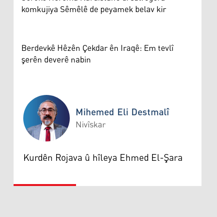
komkujiya Sêmêlê de peyamek belav kir
Berdevkê Hêzên Çekdar ên Iraqê: Em tevlî
şerên deverê nabin
Mihemed Eli Destmalî
Nivîskar
Mihemed Eli Destmalî
Kurdên Rojava û hîleya Ehmed El-Şara