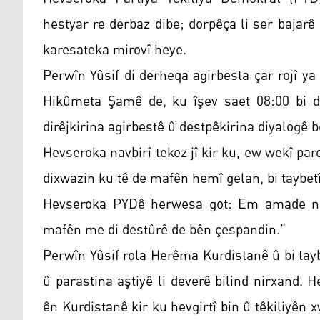
hestyar re derbaz dibe; dorpêça li ser bajar
karesateka mirovî heye.
Perwîn Yûsif di derheqa agirbesta çar rojî 
Hikûmeta Şamê de, ku îşev saet 08:00 bi de
dirêjkirina agirbestê û destpêkirina diyalogê
Hevseroka navbirî tekez jî kir ku, ew wekî pa
dixwazin ku tê de mafên hemî gelan, bi taybetî
Hevseroka PYDê herwesa got: Em amade ne k
mafên me di destûrê de bên çespandin."
Perwîn Yûsif rola Herêma Kurdistanê û bi tayb
û parastina aştiyê li deverê bilind nirxand. 
ên Kurdistanê kir ku hevgirtî bin û têkiliyên