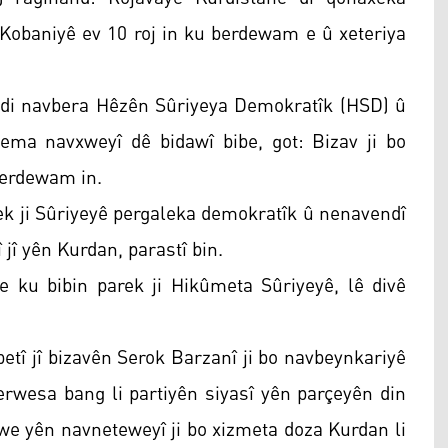
ê Kobaniyê ev 10 roj in ku berdewam e û xeteriya
ya di navbera Hêzên Sûriyeya Demokratîk (HSD) û
ma navxweyî dê bidawî bibe, got: Bizav ji bo
 berdewam in.
rek ji Sûriyeyê pergaleka demokratîk û nenavendî
 jî yên Kurdan, parastî bin.
u bibin parek ji Hikûmeta Sûriyeyê, lê divê
etî jî bizavên Serok Barzanî ji bo navbeynkariyê
Herwesa bang li partiyên siyasî yên parçeyên din
 xwe yên navneteweyî ji bo xizmeta doza Kurdan li