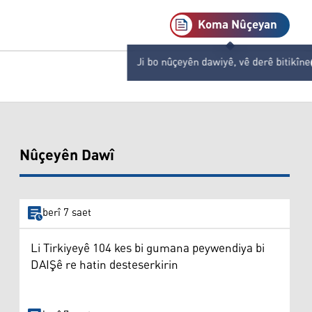
Koma Nûçeyan
Ji bo nûçeyên dawiyê, vê derê bitikîne
Nûçeyên Dawî
berî 7 saet
Li Tirkiyeyê 104 kes bi gumana peywendiya bi
DAIŞê re hatin desteserkirin