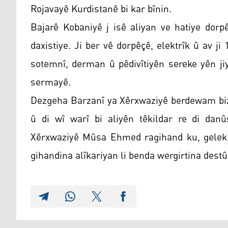
Rojavayê Kurdistanê bi kar bînin.
Bajarê Kobaniyê j isê aliyan ve hatiye dorpê
daxistiye. Ji ber vê dorpêçê, elektrîk û av j
sotemnî, derman û pêdivîtiyên sereke yên j
sermayê.
Dezgeha Barzanî ya Xêrxwaziyê berdewam biza
û di wî warî bi aliyên têkildar re di dan
Xêrxwaziyê Mûsa Ehmed ragihand ku, gelek 
gihandina alîkariyan li benda wergirtina destû