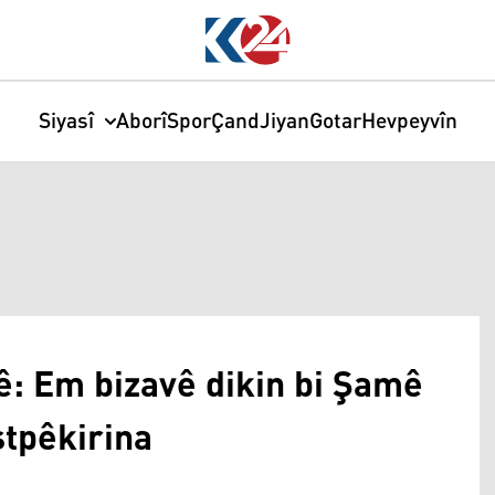
Siyasî
Aborî
Spor
Çand
Jiyan
Gotar
Hevpeyvîn
: Em bizavê dikin bi Şamê
stpêkirina