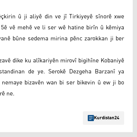
çkirin û ji aliyê din ve jî Tirkiyeyê sînorê xwe
i 15ê vê mehê ve li ser wê hatine birîn û kêmiya
iyanê bûne sedema mirina pênc zarokkan ji ber
vê dike ku alîkariyên mirovî bigihîne Kobaniyê
ûstandinan de ye. Serokê Dezgeha Barzanî ya
nemaye bizavên wan bi ser bikevin û ew ji bo
rê ne.
Kurdistan24