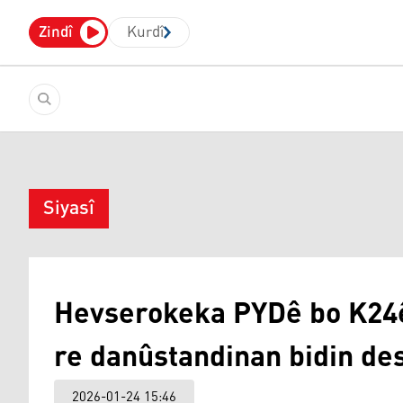
Zindî
Kurdî
Siyasî
Hevserokeka PYDê bo K24ê
re danûstandinan bidin de
2026-01-24 15:46