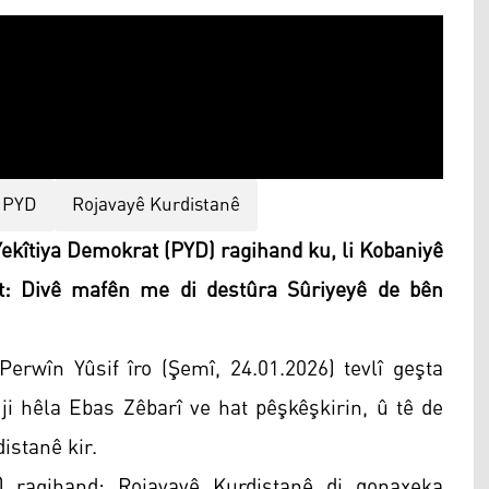
PYD
Rojavayê Kurdistanê
ekîtiya Demokrat (PYD) ragihand ku, li Kobaniyê
t: Divê mafên me di destûra Sûriyeyê de bên
erwîn Yûsif îro (Şemî, 24.01.2026) tevlî geşta
ji hêla Ebas Zêbarî ve hat pêşkêşkirin, û tê de
istanê kir.
) ragihand: Rojavayê Kurdistanê di qonaxeka