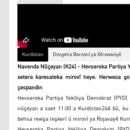
Kurdistan
Dezgeha Barzanî ya Xêrxwaziyê
Navenda Nûçeyan (K24) - Hevseroka Partiya Y
xetera karesateka mirovî heye. Herwesa go
çespandin
Hevseroka Partiya Yekîtiya Demokrat (PYD) P
nûçeyan a saet 11:00 a Kurdistan24ê bû, ku 
behsa rewşa leşkerî û mirovî ya Rojavayê Kurd
Hevseroka Partiya Yekîtiya Demokrat (PYD