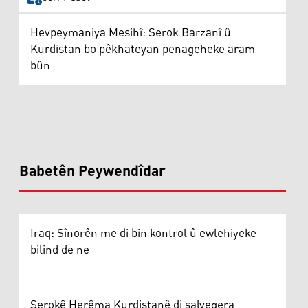
Hevpeymaniya Mesihî: Serok Barzanî û
Kurdistan bo pêkhateyan penageheke aram
bûn
Babetên Peywendîdar
Iraq: Sînorên me di bin kontrol û ewlehiyeke
bilind de ne
Serokê Herêma Kurdistanê di salvegera