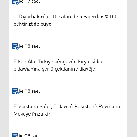
berî 7 saet
Li Diyarbakirê di 10 salan de hevberdan %100
bêhtir zêde bûye
berî 8 saet
Efkan Ala: Tirkiye pêngavên kiryarkî bo
bidawîanîna şer û çekdanînê diavêje
berî 8 saet
Erebistana Siûdî, Tirkiye û Pakistanê Peymana
Mekeyê îmza kir
berî 9 saet