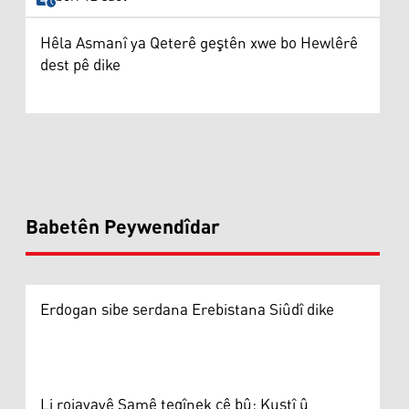
Hêla Asmanî ya Qeterê geştên xwe bo Hewlêrê
dest pê dike
Babetên Peywendîdar
Erdogan sibe serdana Erebistana Siûdî dike
Li rojavayê Şamê teqînek çê bû: Kuştî û