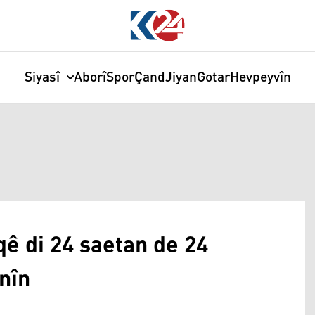
Siyasî
Aborî
Spor
Çand
Jiyan
Gotar
Hevpeyvîn
ê di 24 saetan de 24
nîn