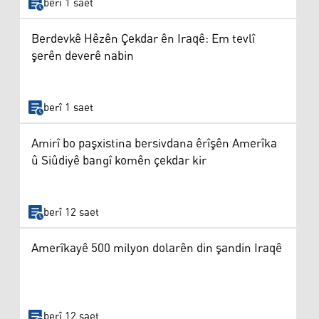
berî 1 saet
Berdevkê Hêzên Çekdar ên Iraqê: Em tevlî
şerên deverê nabin
berî 1 saet
Amirî bo paşxistina bersivdana êrîşên Amerîka
û Siûdiyê bangî komên çekdar kir
berî 12 saet
Amerîkayê 500 milyon dolarên din şandin Iraqê
berî 12 saet