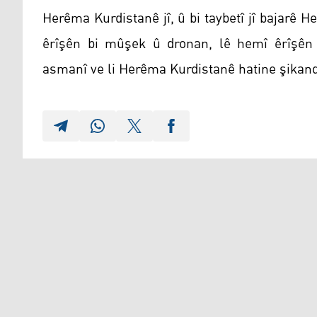
Herêma Kurdistanê jî, û bi taybetî jî bajarê H
êrîşên bi mûşek û dronan, lê hemî êrîşên 
asmanî ve li Herêma Kurdistanê hatine şikand