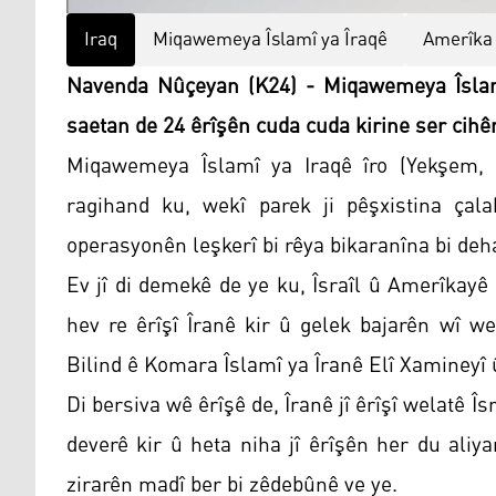
Iraq
Miqawemeya Îslamî ya Îraqê
Amerîka
Navenda Nûçeyan (K24) - Miqawemeya Îslam
saetan de 24 êrîşên cuda cuda kirine ser cihên
Miqawemeya Îslamî ya Iraqê îro (Yekşem,
ragihand ku, wekî parek ji pêşxistina çal
operasyonên leşkerî bi rêya bikaranîna bi de
Ev jî di demekê de ye ku, Îsraîl û Amerîkayê 
hev re êrîşî Îranê kir û gelek bajarên wî w
Bilind ê Komara Îslamî ya Îranê Elî Xamineyî û
Di bersiva wê êrîşê de, Îranê jî êrîşî welatê 
deverê kir û heta niha jî êrîşên her du ali
zirarên madî ber bi zêdebûnê ve ye.