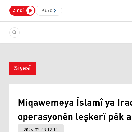
Zindî
Kurdî
Siyasî
Miqawemeya Îslamî ya Iraq
operasyonên leşkerî pêk a
2026-03-08 12:10