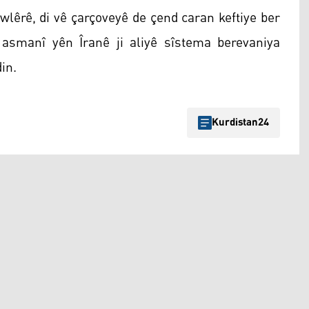
ewlêrê, di vê çarçoveyê de çend caran keftiye ber
asmanî yên Îranê ji aliyê sîstema berevaniya
in.
Kurdistan24