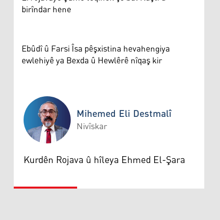
birîndar hene
Ebûdî û Farsi Îsa pêşxistina hevahengiya
ewlehiyê ya Bexda û Hewlêrê nîqaş kir
Mihemed Eli Destmalî
Nivîskar
Mihemed Eli Destmalî
Kurdên Rojava û hîleya Ehmed El-Şara