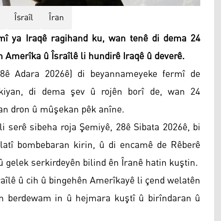
Îsraîl
Îran
î ya Iraqê ragihand ku, wan tenê di dema 24
 Amerîka û Îsraîlê li hundirê Iraqê û deverê.
 8ê Adara 2026ê) di beyannameyeke fermî de
akiyan, di dema şev û rojên borî de, wan 24
han dron û mûşekan pêk anîne.
li serê sibeha roja Şemiyê, 28ê Sibata 2026ê, bi
elatî bombebaran kirin, û di encamê de Rêberê
 gelek serkirdeyên bilind ên Îranê hatin kuştin.
Îsraîlê û cih û bingehên Amerîkayê li çend welatên
yan berdewam in û hejmara kuştî û birîndaran û