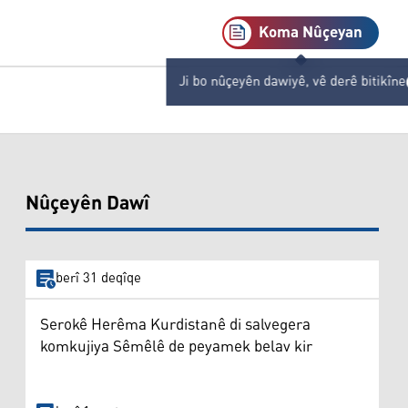
Koma Nûçeyan
Ji bo nûçeyên dawiyê, vê derê bitikîne
Nûçeyên Dawî
berî 31 deqîqe
Serokê Herêma Kurdistanê di salvegera
komkujiya Sêmêlê de peyamek belav kir