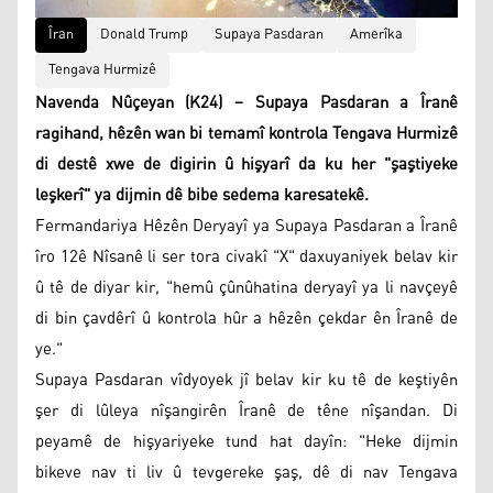
Îran
Donald Trump
Supaya Pasdaran
Amerîka
Tengava Hurmizê
Navenda Nûçeyan (K24) – Supaya Pasdaran a Îranê
ragihand, hêzên wan bi temamî kontrola Tengava Hurmizê
di destê xwe de digirin û hişyarî da ku her "şaştiyeke
leşkerî" ya dijmin dê bibe sedema karesatekê.
Fermandariya Hêzên Deryayî ya Supaya Pasdaran a Îranê
îro 12ê Nîsanê li ser tora civakî "X" daxuyaniyek belav kir
û tê de diyar kir, "hemû çûnûhatina deryayî ya li navçeyê
di bin çavdêrî û kontrola hûr a hêzên çekdar ên Îranê de
ye."
Supaya Pasdaran vîdyoyek jî belav kir ku tê de keştiyên
şer di lûleya nîşangirên Îranê de têne nîşandan. Di
peyamê de hişyariyeke tund hat dayîn: "Heke dijmin
bikeve nav ti liv û tevgereke şaş, dê di nav Tengava