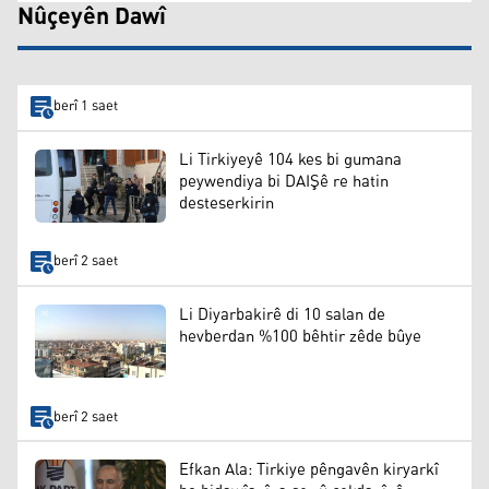
Nûçeyên Dawî
berî 1 saet
Li Tirkiyeyê 104 kes bi gumana
peywendiya bi DAIŞê re hatin
desteserkirin
berî 2 saet
Li Diyarbakirê di 10 salan de
hevberdan %100 bêhtir zêde bûye
berî 2 saet
Efkan Ala: Tirkiye pêngavên kiryarkî