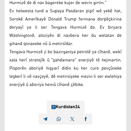
Hurmizê de di nav bagereke kujer de werin girtin."
Ev helwesta tund a Supaya Pasdaran piştî wê yekê hat,
Serokê Amerîkayê Donald Trump fermana dorpêçkirina
deryayî ya li ser Tengava Hurmizê da. Ev biryara
Washingtonê, aloziyên di navbera her du welatan de
gihand qonaxeke nû û metirsîdar.
Tengava Hurmizê ji bo bazirganiya petrolê ya cîhanê, wekî
xala herî stratejîk û "şahdamara" enerjiyê tê hejmartin.
Pisporên aboriyê hişyarî didin ku her cure pevçûneke
leşkerî li vê navçeyê, dê metirsiyeke mezin li ser ewlehiya
enerjiyê û aboriya hemû cîhanê çêbike.
Kurdistan24