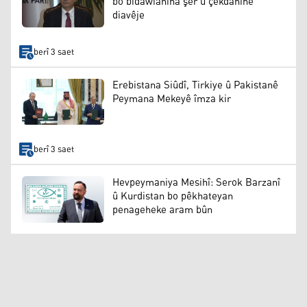
bo bidawîanîna şer û çekdanînê
diavêje
berî 3 saet
Erebistana Siûdî, Tirkiye û Pakistanê
Peymana Mekeyê îmza kir
berî 3 saet
Hevpeymaniya Mesihî: Serok Barzanî
û Kurdistan bo pêkhateyan
penageheke aram bûn