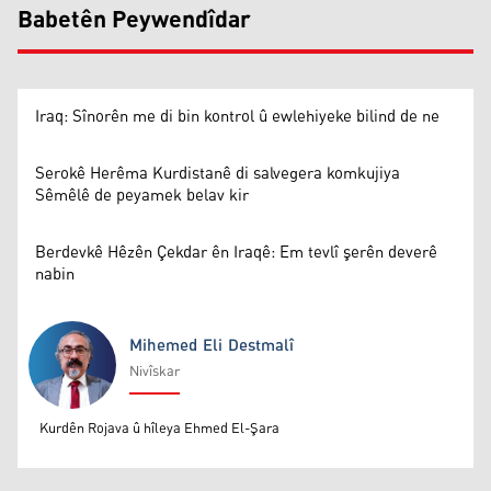
Babetên Peywendîdar
Iraq: Sînorên me di bin kontrol û ewlehiyeke bilind de ne
Serokê Herêma Kurdistanê di salvegera komkujiya
Sêmêlê de peyamek belav kir
Berdevkê Hêzên Çekdar ên Iraqê: Em tevlî şerên deverê
nabin
Mihemed Eli Destmalî
Nivîskar
Mihemed Eli Destmalî
Kurdên Rojava û hîleya Ehmed El-Şara