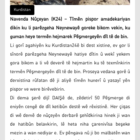
Kurdistan
Navenda Nûçeyan (K24) – Tîmên pispor amadekariyan
dikin ku li parêzgeha Neynewayê goreke bikom vekin, ku
guman heye termên hejmarek Pêşmergeyên dîl tê de bin.
Li gorî agahiyên ku Kurdistan24ê bi dest xistine, ev gor li
sînorê parêzgeha Neynewayê hatiye dîtin û wekî yekem
gora bikom a li vê deverê tê hejmartin ku tê texmînkirin
termên Pêşmergeyên dîl tê de bin. Proseya vedana gorê û
derxistina rûfatan dê ji aliyê tîmên hunerî û yasayî yên
pispor ve were birêvebirin.
Di dema şerê dijî DAIŞê de, zêdetirî 50 Pêşmerge di
eniyên cengê de dîl ketibûn destê wê rêxistinê. Her çiqas
di wê demê de nûçeyên derbarê şehîdkirina hinek ji wan
de hatibûn belavkirin, lê heta niha çarenivîsa beşeke
mezin a wan nediyar e. Ev pêngava nû ji bo malbatên wan