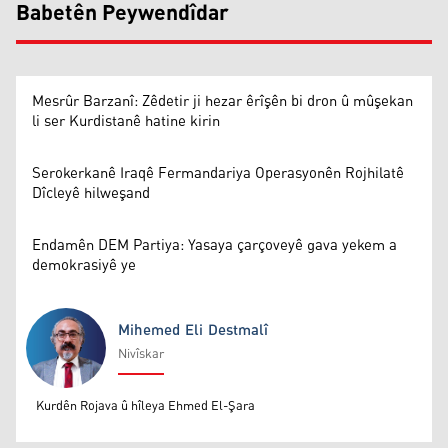
Babetên Peywendîdar
Mesrûr Barzanî: Zêdetir ji hezar êrîşên bi dron û mûşekan
li ser Kurdistanê hatine kirin
Serokerkanê Iraqê Fermandariya Operasyonên Rojhilatê
Dîcleyê hilweşand
Endamên DEM Partiya: Yasaya çarçoveyê gava yekem a
demokrasiyê ye
Mihemed Eli Destmalî
Nivîskar
Mihemed Eli Destmalî
Kurdên Rojava û hîleya Ehmed El-Şara