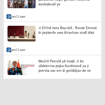
konfederalî ye
berî 2 saet
Ji Efrînê heta Beyrûtê.. Ronak Ehmed
bi peykerên xwe bîranînan zindî dike
berî 2 saet
Wezîrê Petrolê yê Iraqê: Ji bo
zêdekirina pişka Kurdistanê ya ji
petrola xav em di gotûbêjan de ne