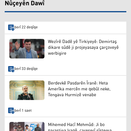
Nûçeyên Dawî
berî 22 deqîqe
Wezîrê Dadê yê Tirkiyeyê: Demirtaş
dikare sûdê ji projeyasaya çarçoveyê
werbigire
berî 33 deqîqe
Berdevkê Pasdarên Îranê: Heta
Amerîka mercên me qebûl neke,
Tengava Hurmizê venabe
berî 1 saet
Mihemed Hacî Mehmûd: Ji bo
parastina Iraqê, çareserî sîstema