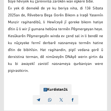
bûye hêviyek ku çarenivîsa zarokên wan eşkere bibe.
Ev yek di demekê de ye ku beriya niha, di 13ê Sibata
2025an de, Rêvebera Beşa Gorên Bikom a Iraqê Yasemîn
Munzir ragihandibû, li Hewîceyê jî goreke bikom hatiye
dîtin û li wir jî gumana hebûna termên Pêşmergeyan heye.
Kesûkarên Pêşmergeyên winda ev çend sal in li bendê ne
ku nûçeyeke fermî derbarê nasnameya termên hatine
dîtin de bibihîsin. Hat ragihandin, piştî vedana gorê û
derxistina terman, dê nimûneyên DNAyê werin girtin da
ku bi awayekî zanistî nasnameya qurbaniyan were
piştrastkirin.
Kurdistan24