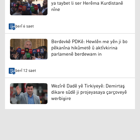
ya taybet li ser Herêma Kurdistanê
nîne
berî 6 saet
Berdevkê PDKê: Hewlên me yên ji bo
pêkanîna hikûmetê û aktîvkirina
parlamenê berdewam in
berî 12 saet
Wezîrê Dadê yê Tirkiyeyê: Demirtaş
dikare sûdê ji projeyasaya çarçoveyê
werbigire