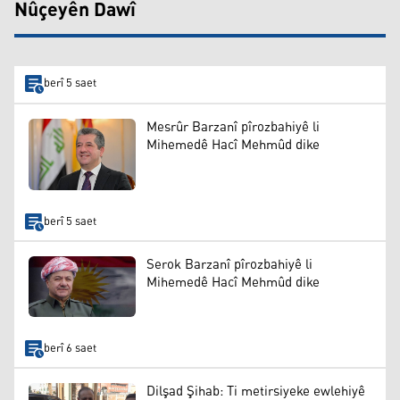
Nûçeyên Dawî
berî 5 saet
Mesrûr Barzanî pîrozbahiyê li
Mihemedê Hacî Mehmûd dike
berî 5 saet
Serok Barzanî pîrozbahiyê li
Mihemedê Hacî Mehmûd dike
berî 6 saet
Dilşad Şihab: Ti metirsiyeke ewlehiyê