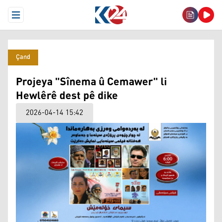
Open Menu
Çand
Projeya "Sînema û Cemawer" li
Hewlêrê dest pê dike
2026-04-14 15:42