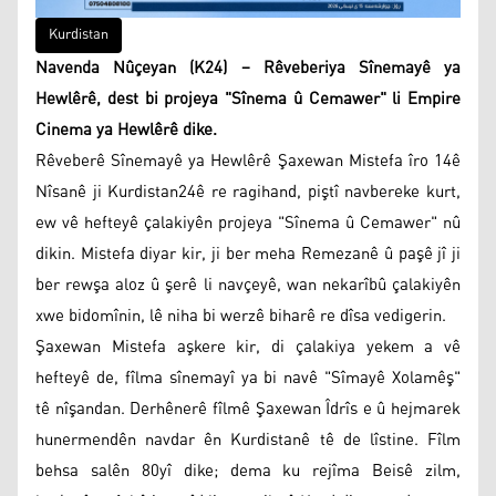
Kurdistan
Navenda Nûçeyan (K24) – Rêveberiya Sînemayê ya
Hewlêrê, dest bi projeya "Sînema û Cemawer" li Empire
Cinema ya Hewlêrê dike.
Rêveberê Sînemayê ya Hewlêrê Şaxewan Mistefa îro 14ê
Nîsanê ji Kurdistan24ê re ragihand, piştî navbereke kurt,
ew vê hefteyê çalakiyên projeya "Sînema û Cemawer" nû
dikin. Mistefa diyar kir, ji ber meha Remezanê û paşê jî ji
ber rewşa aloz û şerê li navçeyê, wan nekarîbû çalakiyên
xwe bidomînin, lê niha bi werzê biharê re dîsa vedigerin.
Şaxewan Mistefa aşkere kir, di çalakiya yekem a vê
hefteyê de, fîlma sînemayî ya bi navê "Sîmayê Xolamêş"
tê nîşandan. Derhênerê fîlmê Şaxewan Îdrîs e û hejmarek
hunermendên navdar ên Kurdistanê tê de lîstine. Fîlm
behsa salên 80yî dike; dema ku rejîma Beisê zilm,