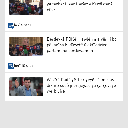
ya taybet li ser Herêma Kurdistanê
nîne
berî 5 saet
Berdevkê PDKê: Hewlên me yên ji bo
pêkanîna hikûmetê û aktîvkirina
parlamenê berdewam in
berî 10 saet
Wezîrê Dadê yê Tirkiyeyê: Demirtaş
dikare sûdê ji projeyasaya çarçoveyê
werbigire