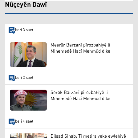
Nûçeyên Dawî
berî 3 saet
Mesrûr Barzanî pîrozbahiyê li
Mihemedê Hacî Mehmûd dike
berî 3 saet
Serok Barzanî pîrozbahiyê li
Mihemedê Hacî Mehmûd dike
berî 4 saet
Dilşad Şihab: Ti metirsiyeke ewlehiyê