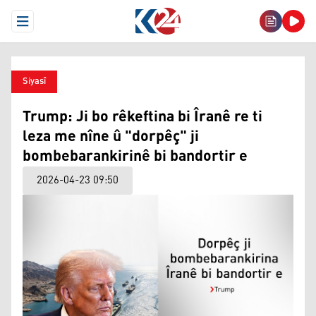
Open Menu
Siyasî
Trump: Ji bo rêkeftina bi Îranê re ti
leza me nîne û "dorpêç" ji
bombebarankirinê bi bandortir e
2026-04-23 09:50