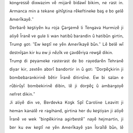
kongressê dixwazim vê mijarê bidawî bikim, ne rast in.
Armanca min a tekane gihîştina rêkeftineke baş e bo gelê
Amerîkayê."
Derbarê keştiyên ku roja Çarşemê li Tengava Hurmizê ji
aliyê Îranê ve gule li wan hatibû barandin û hatibûn girtin,
Trump got: "Ew keştî ne yên Amerîkayê bûn." Lê belê wî
destnîşan kir ku ew ji nêzîk ve çavdêriya rewşê dikin.
Trump di peyameke rasterast de bo rayedarên Tehranê
diyar kir, zextên aborî bandortir in û got: "Dorpêçkirin ji
bombebarankirinê bêtir Îranê ditirsîne. Ew bi salan e
rûbirûyî bombekirinê dibin, lê ji dorpêç û ambargoyê
nefret dikin."
Ji aliyê din ve, Berdevka Koşk Spî Caroline Leavitt ji
heman kanalê re ragihand, girtina her du keştiyan ji aliyê
Îranê ve wek "binpêkirina agirbestê" nayê hejmartin, ji
ber ku ew keştî ne yên Amerîkayê yan Îsraîlê bûn, lê