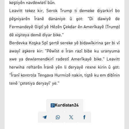
keştiyên navdewletî bûn.
Leavitt tekez kir, Serok Trump ti demeke diyarkirî bo
pêşniyarên Îranê dananiye û got: "Di dawiyê de
Fermandeyê Giştî yê Hêzên Çekdar ên Amerîkayê (Trump)
dê xişiteya demê diyar bike."
Berdevka Koşka Spî şertê sereke yê bidawîkirina şer bi vî
awayî aşkere kir: "Pêwîst e Îran razî bibe ku uranyuma
xwe ya dewlemendkirî radestî Amerîkayê bike." Leavitt
herwiha reftarên Îranê yên li deryayê rexne kirin û got:
"Îranî kontrola Tengava Hurmizê nakin, tiştê ku em dibînin
tenê 'çetetiya deryayî' ye."
Kurdistan24