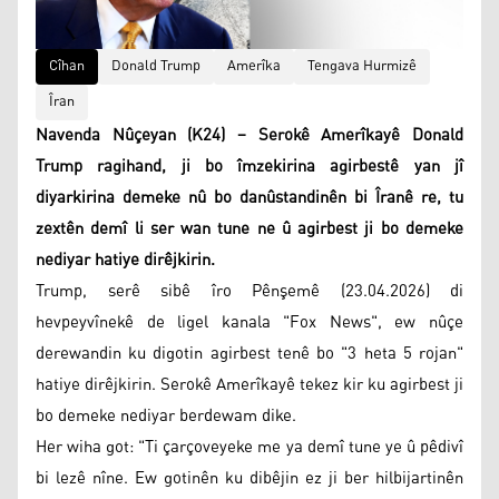
Cîhan
Donald Trump
Amerîka
Tengava Hurmizê
Îran
Navenda Nûçeyan (K24) – Serokê Amerîkayê Donald
Trump ragihand, ji bo îmzekirina agirbestê yan jî
diyarkirina demeke nû bo danûstandinên bi Îranê re, tu
zextên demî li ser wan tune ne û agirbest ji bo demeke
nediyar hatiye dirêjkirin.
Trump, serê sibê îro Pênşemê (23.04.2026) di
hevpeyvînekê de ligel kanala "Fox News", ew nûçe
derewandin ku digotin agirbest tenê bo "3 heta 5 rojan"
hatiye dirêjkirin. Serokê Amerîkayê tekez kir ku agirbest ji
bo demeke nediyar berdewam dike.
Her wiha got: "Ti çarçoveyeke me ya demî tune ye û pêdivî
bi lezê nîne. Ew gotinên ku dibêjin ez ji ber hilbijartinên