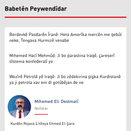
Babetên Peywendîdar
Berdevkê Pasdarên Îranê: Heta Amerîka mercên me qebûl
neke, Tengava Hurmizê venabe
Mihemed Hacî Mehmûd: Ji bo parastina Iraqê, çareserî
sîstema konfederalî ye
Wezîrê Petrolê yê Iraqê: Ji bo zêdekirina pişka Kurdistanê
ya ji petrola xav em di gotûbêjan de ne
Mihemed Eli Destmalî
Nivîskar
Mihemed Eli Destmalî
Kurdên Rojava û hîleya Ehmed El-Şara