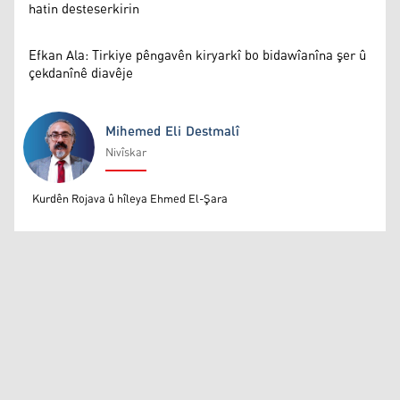
hatin desteserkirin
Efkan Ala: Tirkiye pêngavên kiryarkî bo bidawîanîna şer û
çekdanînê diavêje
Mihemed Eli Destmalî
Nivîskar
Mihemed Eli Destmalî
Kurdên Rojava û hîleya Ehmed El-Şara