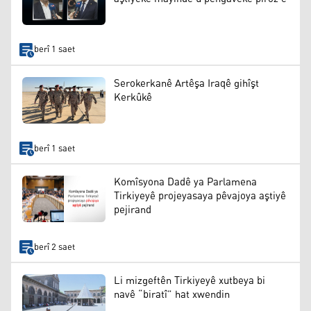
berî 1 saet
Serokerkanê Artêşa Iraqê gihîşt
Kerkûkê
berî 1 saet
Komîsyona Dadê ya Parlamena
Tirkiyeyê projeyasaya pêvajoya aştiyê
pejirand
berî 2 saet
Li mizgeftên Tirkiyeyê xutbeya bi
navê “biratî” hat xwendin