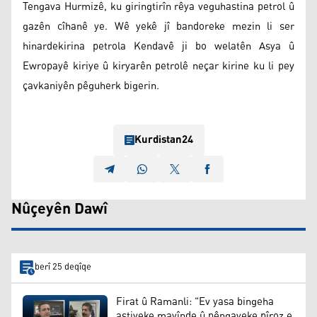
Tengava Hurmizê, ku giringtirîn rêya veguhastina petrol û
gazên cîhanê ye. Wê yekê jî bandoreke mezin li ser
hinardekirina petrola Kendavê ji bo welatên Asya û
Ewropayê kiriye û kiryarên petrolê neçar kirine ku li pey
çavkaniyên pêguherk bigerin.
Kurdistan24
Nûçeyên Dawî
berî 25 deqîqe
Firat û Ramanli: "Ev yasa bingeha
aştiyeke mayînde û pêngaveke pîroz e