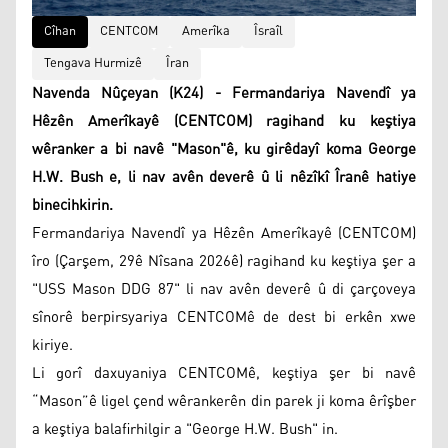
Cîhan
CENTCOM
Amerîka
Îsraîl
Tengava Hurmizê
Îran
Navenda Nûçeyan (K24) - Fermandariya Navendî ya
Hêzên Amerîkayê (CENTCOM) ragihand ku keştiya
wêranker a bi navê "Mason"ê, ku girêdayî koma George
H.W. Bush e, li nav avên deverê û li nêzîkî Îranê hatiye
binecihkirin.
Fermandariya Navendî ya Hêzên Amerîkayê (CENTCOM)
îro (Çarşem, 29ê Nîsana 2026ê) ragihand ku keştiya şer a
"USS Mason DDG 87" li nav avên deverê û di çarçoveya
sînorê berpirsyariya CENTCOMê de dest bi erkên xwe
kiriye.
Li gorî daxuyaniya CENTCOMê, keştiya şer bi navê
“Mason”ê ligel çend wêrankerên din parek ji koma êrîşber
a keştiya balafirhilgir a "George H.W. Bush" in.