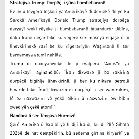
Stratejiya Trump: Dorpêç li şûna bombebaranê
Ev liv û tevgera leşkerî ya Amerîkayê di demekê de ye ku
Serokê Amerîkayê Donald Trump stratejiya dorpêça
deryayî wekî rêyeke ji bombebaranê bibandortir dibîne,
daku Îranê neçar bike ku vegere ser maseya nîqaşê û bi
lihevkirinekê razî be ku nîgeraniyên Waşintonê li ser
bernameya atomî nehêle.
Trump di daxuyaniyekê de ji malpera "Axios"ê ya
Amerîkayî ragihandibû: "Îran dixwaze ji bo rakirina
dorpêçê bigihîje lihevkirinê, ji ber ku nikare petrolê
hinarde bike. Îranî dixwazin ez dorpêçê li ser wan rakim,
lê ez naxwazim vê yekê bikim û naxwazim ew bibin
xwediyên çekê atomî."
Bandora li ser Tengava Hurmizê
Şerê Amerîka û Îsraîlê yê li dijî Îranê, ku di 28ê Sibata
2026ê de hat destpêkirin, bû sedema girtina kiryarkî ya