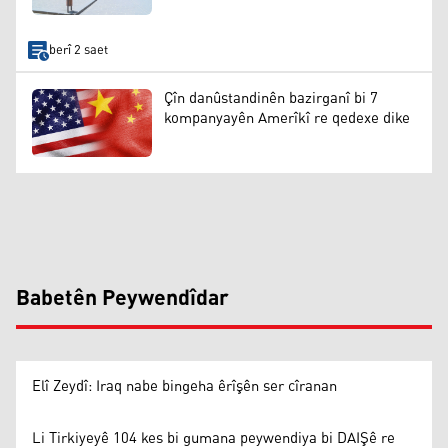
berî 2 saet
Çîn danûstandinên bazirganî bi 7
kompanyayên Amerîkî re qedexe dike
Babetên Peywendîdar
Elî Zeydî: Iraq nabe bingeha êrîşên ser cîranan
Li Tirkiyeyê 104 kes bi gumana peywendiya bi DAIŞê re