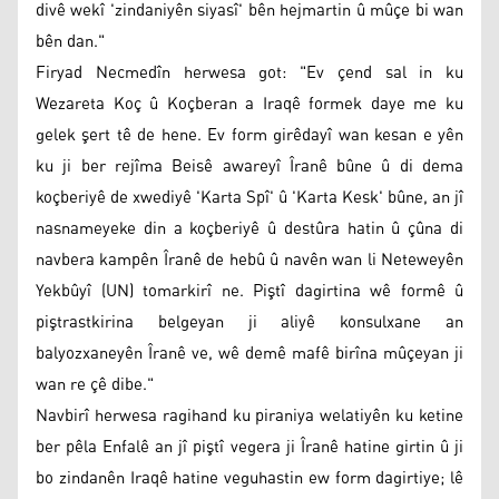
divê wekî 'zindaniyên siyasî' bên hejmartin û mûçe bi wan
bên dan."
Firyad Necmedîn herwesa got: "Ev çend sal in ku
Wezareta Koç û Koçberan a Iraqê formek daye me ku
gelek şert tê de hene. Ev form girêdayî wan kesan e yên
ku ji ber rejîma Beisê awareyî Îranê bûne û di dema
koçberiyê de xwediyê 'Karta Spî' û 'Karta Kesk' bûne, an jî
nasnameyeke din a koçberiyê û destûra hatin û çûna di
navbera kampên Îranê de hebû û navên wan li Neteweyên
Yekbûyî (UN) tomarkirî ne. Piştî dagirtina wê formê û
piştrastkirina belgeyan ji aliyê konsulxane an
balyozxaneyên Îranê ve, wê demê mafê birîna mûçeyan ji
wan re çê dibe."
Navbirî herwesa ragihand ku piraniya welatiyên ku ketine
ber pêla Enfalê an jî piştî vegera ji Îranê hatine girtin û ji
bo zindanên Iraqê hatine veguhastin ew form dagirtiye; lê