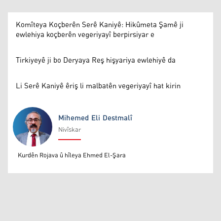
Komîteya Koçberên Serê Kaniyê: Hikûmeta Şamê ji
ewlehiya koçberên vegeriyayî berpirsiyar e
Tirkiyeyê ji bo Deryaya Reş hişyariya ewlehiyê da
Li Serê Kaniyê êriş li malbatên vegeriyayî hat kirin
Mihemed Eli Destmalî
Nivîskar
Mihemed Eli Destmalî
Kurdên Rojava û hîleya Ehmed El-Şara