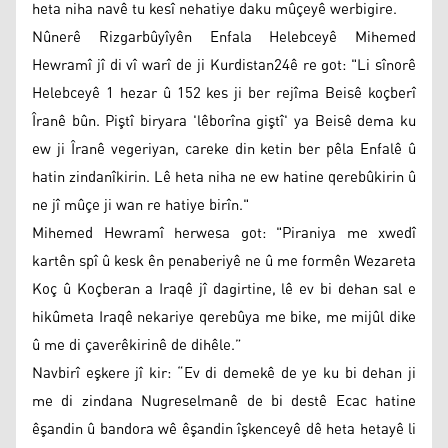
heta niha navê tu kesî nehatiye daku mûçeyê werbigire.
Nûnerê Rizgarbûyîyên Enfala Helebceyê Mihemed
Hewramî jî di vî warî de ji Kurdistan24ê re got: "Li sînorê
Helebceyê 1 hezar û 152 kes ji ber rejîma Beisê koçberî
Îranê bûn. Piştî biryara 'lêborîna giştî' ya Beisê dema ku
ew ji Îranê vegeriyan, careke din ketin ber pêla Enfalê û
hatin zindanîkirin. Lê heta niha ne ew hatine qerebûkirin û
ne jî mûçe ji wan re hatiye birîn."
Mihemed Hewramî herwesa got: "Piraniya me xwedî
kartên spî û kesk ên penaberiyê ne û me formên Wezareta
Koç û Koçberan a Iraqê jî dagirtine, lê ev bi dehan sal e
hikûmeta Iraqê nekariye qerebûya me bike, me mijûl dike
û me di çaverêkirinê de dihêle.”
Navbirî eşkere jî kir: “Ev di demekê de ye ku bi dehan ji
me di zindana Nugreselmanê de bi destê Ecac hatine
êşandin û bandora wê êşandin îşkenceyê dê heta hetayê li