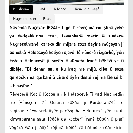
Kurdistan
Enfal
Helebce
Hikûmeta Iraqê
Nugreselman
Ecac
Navenda Nûçeyan (K24) - Ligel birêveçûna rûniştina yekê
ya dadgehkirina Ecac, tawanbarê mezin ê zindana
Nugreselmanê, careke din mijara soza dayîna mûçeyan ji
bo xelkê Helebceyê ketiye rojevê; lê nûnerê rizgarbûyîyên
Enfala Helebceyê ji sozên Hikûmeta Iraqê bêhêvî ye û
dibêje: "Bi dehan sal e ku Iraq me mijûl dike û soza
qerebûkirina qurbanî û zirardîtiyên destê rejîma Beisê bi
cih nayîne."
Rêveberê Koç û Koçberan ê Helebceyê Firyad Necmedîn
îro (Pêncşem, 7ê Gulana 2026ê) ji Kurdistan24ê re
ragihand: "Ew welatiyên parêzgeha Helebceyê yên ku di
kîmyabarana sala 1988ê de koçberî Îranê bûbûn û piştî
vegera wan ji aliyê rejîma Beisê ve hatine zindanîkirin,