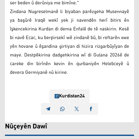
ser beden û derûniya me bimîne."
Zindana Nugreselmanê li biyaban parêzgeha Musennayê
ya başûrê Iraqê wekî yek ji navendên herî bitirs ên
îşkencekirina Kurdan di dema Enfalê de tê naskirin. Kesê
bi navê Ecac, ku berpirsekî wê zindanê bû, bi reftarên xwe
yên hovane û êşandina girtiyan di hizira rizgarbûyîyan de
maye. Destpêkirina dadgehkirina wî di Gulana 2026ê de
careke din birînên kevin ên qurbaniyên Helebceyê û
devera Germiyanê nû kirine.
Kurdistan24
Nûçeyên Dawî