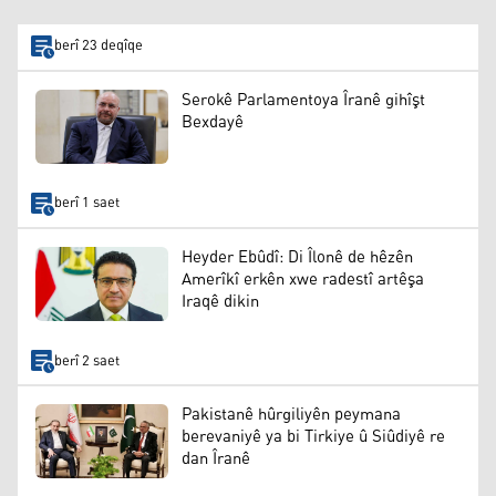
berî 23 deqîqe
Serokê Parlamentoya Îranê gihîşt
Bexdayê
berî 1 saet
Heyder Ebûdî: Di Îlonê de hêzên
Amerîkî erkên xwe radestî artêşa
Iraqê dikin
berî 2 saet
Pakistanê hûrgiliyên peymana
berevaniyê ya bi Tirkiye û Siûdiyê re
dan Îranê