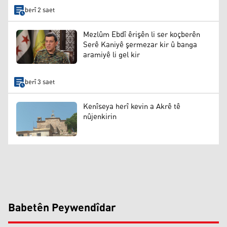
berî 2 saet
Mezlûm Ebdî êrişên li ser koçberên
Serê Kaniyê şermezar kir û banga
aramiyê li gel kir
berî 3 saet
Kenîseya herî kevin a Akrê tê
nûjenkirin
Babetên Peywendîdar