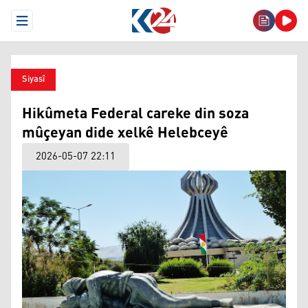
Open Menu
Siyasî
Hikûmeta Federal careke din soza
mûçeyan dide xelkê Helebceyê
2026-05-07 22:11