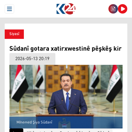
Open Menu
Siyasî
Sûdanî gotara xatirxwestinê pêşkêş kir
2026-05-13 20:19
Mihemed Şiya Sûdanî