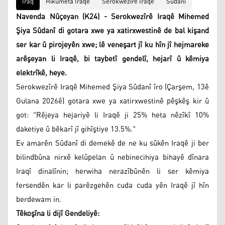
Iraq
Hikûmeta Iraqê
Serokwezîrê Iraqê
Sûdanî
Navenda Nûçeyan (K24) - Serokwezîrê Iraqê Mihemed
Şiya Sûdanî di gotara xwe ya xatirxwestinê de bal kişand
ser kar û pirojeyên xwe; lê veneşart jî ku hîn jî hejmareke
arêşeyan li Iraqê, bi taybetî gendelî, hejarî û kêmiya
elektrîkê, heye.
Serokwezîrê Iraqê Mihemed Şiya Sûdanî îro (Çarşem, 13ê
Gulana 2026ê) gotara xwe ya xatirxwestinê pêşkêş kir û
got: "Rêjeya hejariyê li Iraqê ji 25% heta nêzîkî 10%
daketiye û bêkarî jî gihîştiye 13.5%."
Ev amarên Sûdanî di demekê de ne ku sûkên Iraqê ji ber
bilindbûna nirxê kelûpelan û nebinecihiya bihayê dînara
Iraqî dinalînin; herwiha nerazîbûnên li ser kêmiya
fersendên kar li parêzgehên cuda cuda yên Iraqê jî hîn
berdewam in.
Têkoşîna li dijî Gendeliyê: