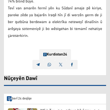
74% bilind bûye.
Tevî van amarên fermî yên ku Sûdanî amaje pê kiriye,
pareke zêde ya bajarên Iraqê hîn jî di werzên germ de ji
ber qutbûna berdewam a elektrîka neteweyî dinalînin û
arêşeya sotemeniyê ji bo wêstgehan bi temamî nehatiye
çareserkirin.
Kurdistan24
Nûçeyên Dawî
berî 24 deqîqe