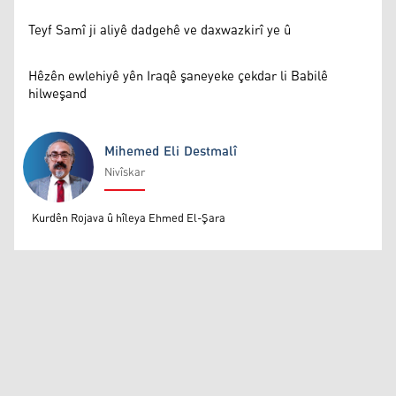
Teyf Samî ji aliyê dadgehê ve daxwazkirî ye û
Hêzên ewlehiyê yên Iraqê şaneyeke çekdar li Babilê
hilweşand
Mihemed Eli Destmalî
Nivîskar
Mihemed Eli Destmalî
Kurdên Rojava û hîleya Ehmed El-Şara