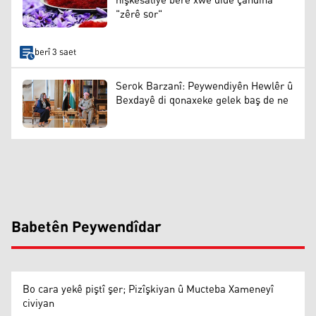
hişkesaliyê berê xwe dide çandina
"zêrê sor"
berî 3 saet
Serok Barzanî: Peywendiyên Hewlêr û
Bexdayê di qonaxeke gelek baş de ne
Babetên Peywendîdar
Bo cara yekê piştî şer; Pizîşkiyan û Mucteba Xameneyî
civiyan