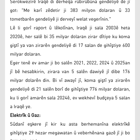
Serokwezîrê Iraqê di derheqa rûbirûbûna gendeliyê de jî
got: "Me karî zêdetir ji 383 milyon dolaran û 33
tometbarên gendeliyê ji derveyî welat vegerînin."
Lê li gorî raport û lêkolînan, Iraqê ji sala 2003ê heta
2020ê, her salê bi 35 milyar dolaran zirar dîtiye ku koma
giştî ya van zirarên gendeliyê di 17 salan de gihîştiye 600
milyar dolaran.
Eger tenê ev amar ji bo salên 2021, 2022, 2024 û 2025an
jî bê hesabkirin, zirara van 5 salên dawiyê jî dibe 176
milyar dolarên din. Bi vî awayî jî, koma giştî ya zirarên
gendeliyê di 21 salên borî de gihîştiye 776 milyar dolaran,
ku li gorî amarên sala 2024ê, ev wekhevî budçeya 5 salan
a Iraqê ye.
Elektrîk û Gaz:
Sûdanî eşkere jî kir ku asta berhemanîna elektrîkê
gihîştiye 29 hezar megawatan û veberhênana gazê jî ji bo