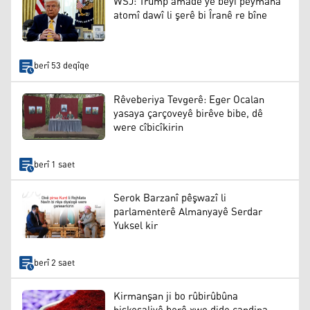
WSJ: Trump amade ye bêyî peymana
atomî dawî li şerê bi Îranê re bîne
berî 53 deqîqe
Rêveberiya Tevgerê: Eger Ocalan
yasaya çarçoveyê birêve bibe, dê
were cîbicîkirin
berî 1 saet
Serok Barzanî pêşwazî li
parlamenterê Almanyayê Serdar
Yuksel kir
berî 2 saet
Kirmanşan ji bo rûbirûbûna