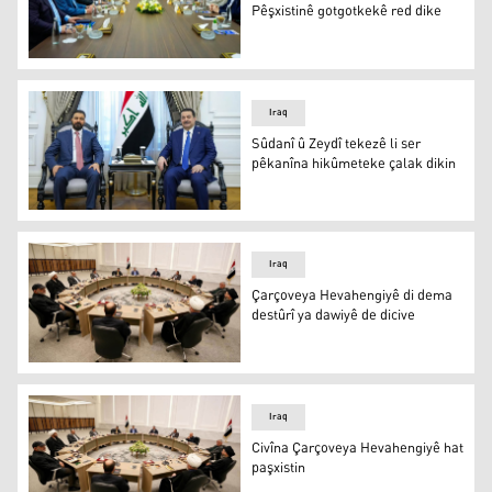
Pêşxistinê gotgotkekê red dike
Hevpeymaniya Avedankirin û Pêşxistinê gotgotkekê red 
Iraq
Sûdanî û Zeydî tekezê li ser
pêkanîna hikûmeteke çalak dikin
Mihemed Şiya Sûdanî û Elî Zeydî
Iraq
Çarçoveya Hevahengiyê di dema
destûrî ya dawiyê de dicive
Çarçoveya Hevahengiyê di dema destûrî ya dawiyê de dic
Iraq
Civîna Çarçoveya Hevahengiyê hat
paşxistin