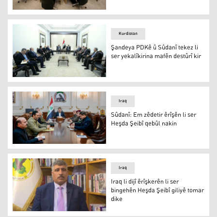
Civîna Çarçoveya Hevahengiyê hat paşxistin
Kurdistan
Şandeya PDKê û Sûdanî tekez li
ser yekalîkirina mafên destûrî kir
Şandeya PDKê û Sûdanî tekez li ser yekalîkirina mafên de
Iraq
Sûdanî: Em zêdetir êrîşên li ser
Heşda Şeibî qebûl nakin
Sûdanî: Em zêdetir êrîşên li ser Heşda Şeibî qebûl nakin
Iraq
Iraq li dijî êrîşkerên li ser
bingehên Heşda Şeibî giliyê tomar
dike
Sebah Numan