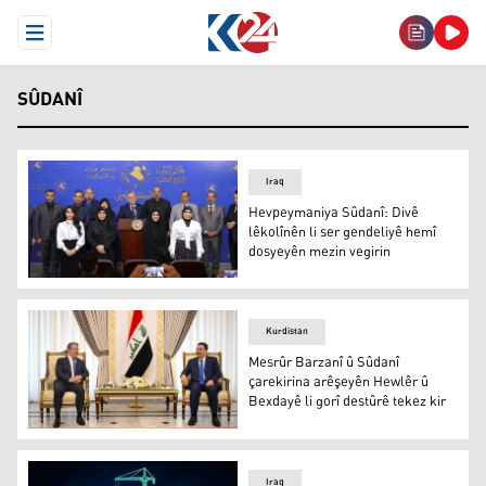
Open Menu
SÛDANÎ
Iraq
Hevpeymaniya Sûdanî: Divê
lêkolînên li ser gendeliyê hemî
dosyeyên mezin vegirin
Hevpeymaniya Sûdanî: Divê lêkolînên li ser gendeliyê h
Kurdistan
Mesrûr Barzanî û Sûdanî
çarekirina arêşeyên Hewlêr û
Bexdayê li gorî destûrê tekez kir
Mesrûr Barzanî û Mihemed Şiya Sûdanî
Iraq