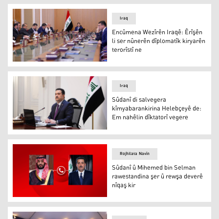
Iraq
Encûmena Wezîrên Iraqê: Êrîşên
li ser nûnerên dîplomatîk kiryarên
terorîstî ne
Encûmena Wezîrên Iraqê: Êrîşên li ser nûnerên dîplomatî
Iraq
Sûdanî di salvegera
kîmyabarankirina Helebçeyê de:
Em nahêlin dîktatorî vegere
Sûdanî
Rojhilata Navîn
Sûdanî û Mihemed bin Selman
rawestandina şer û rewşa deverê
nîqaş kir
Sûdanî û Mihemed bin Selman