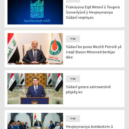
Fraksiyona Eqd Wetenî û Tevgera
Somerîyûnê ji Hevpeymaniya
Sûdanî veqetiyan
Fraksiyona Eqd Wetenî û Tevgera Somerîyûnê ji Hevpey
Iraq
Sûdanî bo posta Wezîrê Petrolê yê
Iraqê Basim Mihemed berbijar
dike
Sûdanî bo posta Wezîrê Petrolê yê Iraqê Basim Mihemed 
Iraq
Sûdanî gotara xatirxwestinê
pêşkêş kir
Mihemed Şiya Sûdanî
Iraq
Hevpeymaniya Avedankirin û