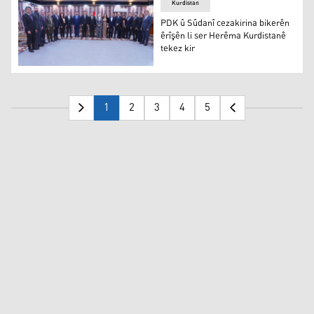
Kurdistan
PDK û Sûdanî cezakirina bikerên
êrîşên li ser Herêma Kurdistanê
tekez kir
PDK û Sûdanî cezakirina bikerên êrîşên li ser Herêma Ku
1
2
3
4
5