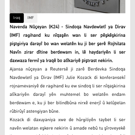
Iraq
IMF
Navenda Nûçeyan (K24) - Sindoqa Navdewletî ya Dirav
(IMF) ragihand ku nîqaşên wan li ser pêşkêşkirina
piştgiriya darayî bo wan welatên ku ji ber şerê Rojhilata
Navîn zirar dîtine berdewam in, lê haydariyên li ser
daxwaza fermî ya Iraqê bo alîkariyê piştrast nekirin.
Ajansa nûçeyan a Reutersê ji zarê Berdevka Sindoqa
Navdewletî ya Dirav (IMF) Julie Kozack di konferansekî
rojnamevaniyê de ragihand ku ew sindoq li ser nîqaşkirina
alîkariyên darayî yên muhtemel bo welatên endam
berdewam e, ku ji ber bilindbûna nirxê enerjî û kelûpelan
rûbirûyî astengiyan bûne.
Kozack di daxuyaniya xwe de hûrgiliyên taybet li ser
navên welatan eşkere nekirin û amade nebû tu şîroveyekê