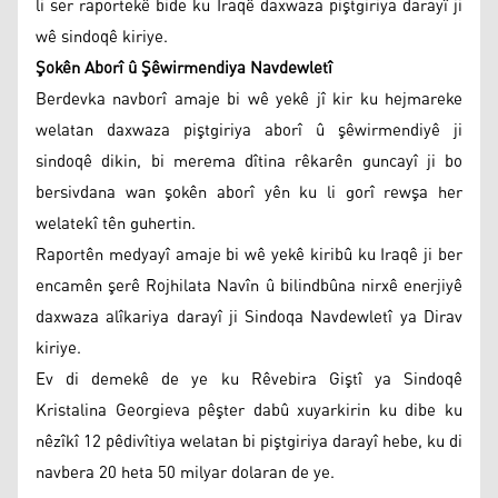
li ser raportekê bide ku Iraqê daxwaza piştgiriya darayî ji
wê sindoqê kiriye.
Şokên Aborî û Şêwirmendiya Navdewletî
Berdevka navborî amaje bi wê yekê jî kir ku hejmareke
welatan daxwaza piştgiriya aborî û şêwirmendiyê ji
sindoqê dikin, bi merema dîtina rêkarên guncayî ji bo
bersivdana wan şokên aborî yên ku li gorî rewşa her
welatekî tên guhertin.
Raportên medyayî amaje bi wê yekê kiribû ku Iraqê ji ber
encamên şerê Rojhilata Navîn û bilindbûna nirxê enerjiyê
daxwaza alîkariya darayî ji Sindoqa Navdewletî ya Dirav
kiriye.
Ev di demekê de ye ku Rêvebira Giştî ya Sindoqê
Kristalina Georgieva pêşter dabû xuyarkirin ku dibe ku
nêzîkî 12 pêdivîtiya welatan bi piştgiriya darayî hebe, ku di
navbera 20 heta 50 milyar dolaran de ye.