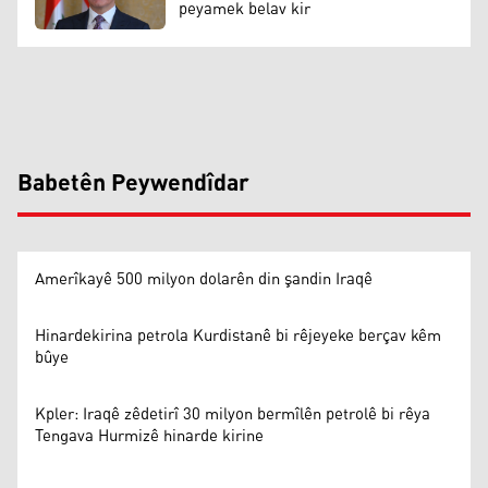
peyamek belav kir
Babetên Peywendîdar
Amerîkayê 500 milyon dolarên din şandin Iraqê
Hinardekirina petrola Kurdistanê bi rêjeyeke berçav kêm
bûye
Kpler: Iraqê zêdetirî 30 milyon bermîlên petrolê bi rêya
Tengava Hurmizê hinarde kirine