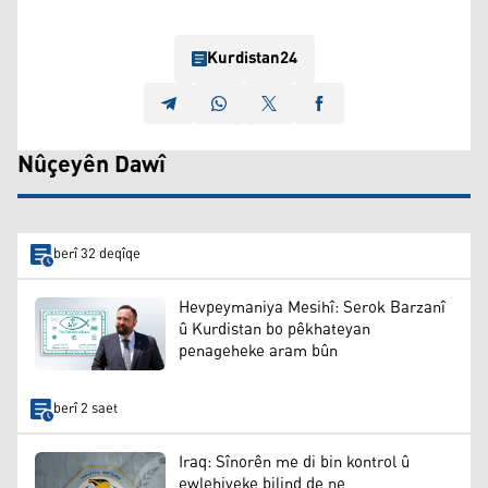
Kurdistan24
Nûçeyên Dawî
berî 32 deqîqe
Hevpeymaniya Mesihî: Serok Barzanî
û Kurdistan bo pêkhateyan
penageheke aram bûn
berî 2 saet
Iraq: Sînorên me di bin kontrol û
ewlehiyeke bilind de ne