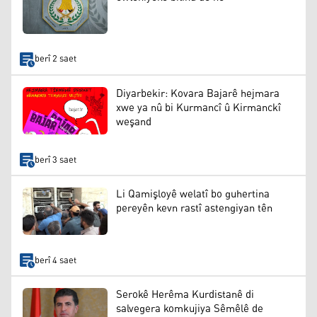
berî 2 saet
Diyarbekir: Kovara Bajarê hejmara
xwe ya nû bi Kurmancî û Kirmanckî
weşand
berî 3 saet
Li Qamişloyê welatî bo guhertina
pereyên kevn rastî astengiyan tên
berî 4 saet
Serokê Herêma Kurdistanê di
salvegera komkujiya Sêmêlê de