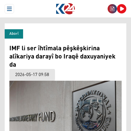
Open Menu
Aborî
IMF li ser îhtîmala pêşkêşkirina
alîkariya darayî bo Iraqê daxuyaniyek
da
2026-05-17 09:58