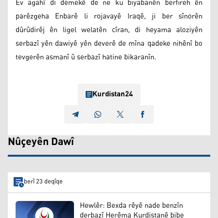
Ev agahî di demekê de ne ku biyabanên berfireh ên
parêzgeha Enbarê li rojavayê Iraqê, ji ber sînorên
dûrûdirêj ên ligel welatên cîran, di heyama aloziyên
serbazî yên dawiyê yên deverê de mîna qadeke nihênî bo
tevgerên asmanî û serbazî hatine bikaranîn.
Kurdistan24
Nûçeyên Dawî
berî 23 deqîqe
Hewlêr: Bexda rêyê nade benzîn
derbazî Herêma Kurdistanê bibe