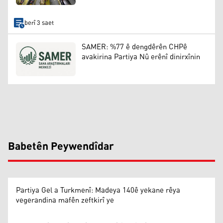
berî 3 saet
SAMER: %77 ê dengdêrên CHPê
avakirina Partiya Nû erênî dinirxînin
Babetên Peywendîdar
Partiya Gel a Turkmenî: Madeya 140ê yekane rêya
vegerandina mafên zeftkirî ye