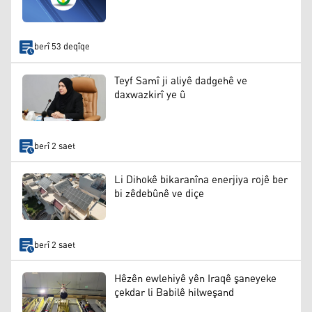
berî 53 deqîqe
Teyf Samî ji aliyê dadgehê ve
daxwazkirî ye û
berî 2 saet
Li Dihokê bikaranîna enerjiya rojê ber
bi zêdebûnê ve diçe
berî 2 saet
Hêzên ewlehiyê yên Iraqê şaneyeke
çekdar li Babilê hilweşand