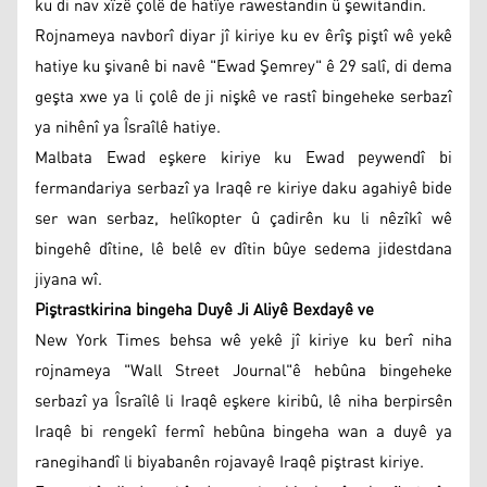
ku di nav xîzê çolê de hatîye rawestandin û şewitandin.
Rojnameya navborî diyar jî kiriye ku ev êrîş piştî wê yekê
hatiye ku şivanê bi navê "Ewad Şemrey" ê 29 salî, di dema
geşta xwe ya li çolê de ji nişkê ve rastî bingeheke serbazî
ya nihênî ya Îsraîlê hatiye.
Malbata Ewad eşkere kiriye ku Ewad peywendî bi
fermandariya serbazî ya Iraqê re kiriye daku agahiyê bide
ser wan serbaz, helîkopter û çadirên ku li nêzîkî wê
bingehê dîtine, lê belê ev dîtin bûye sedema jidestdana
jiyana wî.
Piştrastkirina bingeha Duyê Ji Aliyê Bexdayê ve
New York Times behsa wê yekê jî kiriye ku berî niha
rojnameya "Wall Street Journal"ê hebûna bingeheke
serbazî ya Îsraîlê li Iraqê eşkere kiribû, lê niha berpirsên
Iraqê bi rengekî fermî hebûna bingeha wan a duyê ya
ranegihandî li biyabanên rojavayê Iraqê piştrast kiriye.