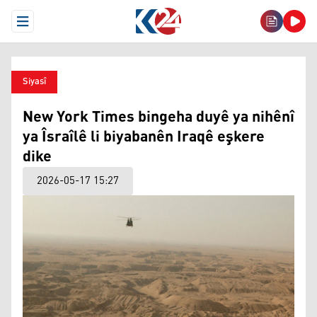
Open Menu
Siyasî
New York Times bingeha duyê ya nihênî
ya Îsraîlê li biyabanên Iraqê eşkere
dike
2026-05-17 15:27