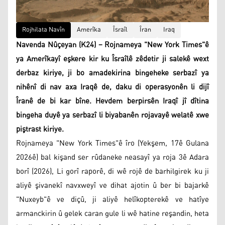
Rojhilata Navîn
Amerîka
Îsraîl
Îran
Iraq
Navenda Nûçeyan (K24) – Rojnameya "New York Times"ê
ya Amerîkayî eşkere kir ku Îsraîlê zêdetir ji salekê wext
derbaz kiriye, ji bo amadekirina bingeheke serbazî ya
nihênî di nav axa Iraqê de, daku di operasyonên li dijî
Îranê de bi kar bîne. Hevdem berpirsên Iraqî jî dîtina
bingeha duyê ya serbazî li biyabanên rojavayê welatê xwe
piştrast kiriye.
Rojnameya "New York Times"ê îro (Yekşem, 17ê Gulana
2026ê) bal kişand ser rûdaneke neasayî ya roja 3ê Adara
borî (2026), Li gorî raporê, di wê rojê de barhilgirek ku ji
aliyê şivanekî navxweyî ve dihat ajotin û ber bi bajarkê
"Nuxeyb"ê ve diçû, ji aliyê helîkopterekê ve hatîye
armanckirin û gelek caran gule li wê hatine reşandin, heta