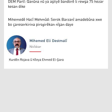
DEM Partî: Qanûna nû ya aştiyê bandorê li rewşa 75 hezar
kesan dike
Mihemedê Hacî Mehmûd: Serok Barzanî amadebûna xwe
bo çareserkirina pirsgirêkan nîşan daye
Mihemed Eli Destmalî
Nivîskar
Mihemed Eli Destmalî
Kurdên Rojava û hîleya Ehmed El-Şara