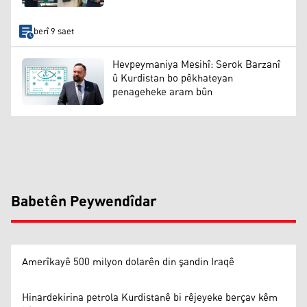
berî 9 saet
Hevpeymaniya Mesihî: Serok Barzanî
û Kurdistan bo pêkhateyan
penageheke aram bûn
Babetên Peywendîdar
Amerîkayê 500 milyon dolarên din şandin Iraqê
Hinardekirina petrola Kurdistanê bi rêjeyeke berçav kêm