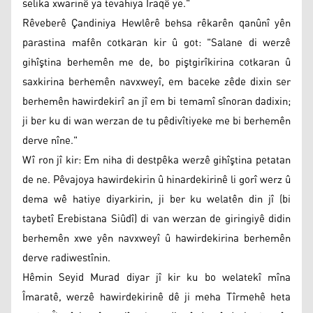
selika xwarinê ya tevahiya Îraqê ye."
Rêveberê Çandiniya Hewlêrê behsa rêkarên qanûnî yên
parastina mafên cotkaran kir û got: "Salane di werzê
gihîştina berhemên me de, bo piştgirîkirina cotkaran û
saxkirina berhemên navxweyî, em baceke zêde dixin ser
berhemên hawirdekirî an jî em bi temamî sînoran dadixin;
ji ber ku di wan werzan de tu pêdivîtiyeke me bi berhemên
derve nîne."
Wî ron jî kir: Em niha di destpêka werzê gihîştina petatan
de ne. Pêvajoya hawirdekirin û hinardekirinê li gorî werz û
dema wê hatiye diyarkirin, ji ber ku welatên din jî (bi
taybetî Erebistana Siûdî) di van werzan de giringiyê didin
berhemên xwe yên navxweyî û hawirdekirina berhemên
derve radiwestînin.
Hêmin Seyid Murad diyar jî kir ku bo welatekî mîna
Îmaratê, werzê hawirdekirinê dê ji meha Tîrmehê heta