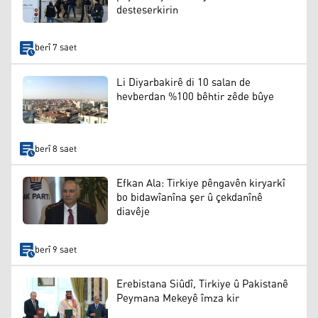
desteserkirin
berî 7 saet
Li Diyarbakirê di 10 salan de
hevberdan %100 bêhtir zêde bûye
berî 8 saet
Efkan Ala: Tirkiye pêngavên kiryarkî
bo bidawîanîna şer û çekdanînê
diavêje
berî 9 saet
Erebistana Siûdî, Tirkiye û Pakistanê
Peymana Mekeyê îmza kir