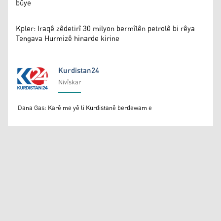
bûye
Kpler: Iraqê zêdetirî 30 milyon bermîlên petrolê bi rêya
Tengava Hurmizê hinarde kirine
Kurdistan24
Nivîskar
Kurdistan24
Dana Gas: Karê me yê li Kurdistanê berdewam e