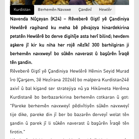
Kurdistan
Berhemên Navxwe
Çandinî
Hewlêr
Navenda Nûçeyan (K24) – Rêveberê Giştî yê Çandiniya
Hewlêrê ragihand ku meha bê pêvajoya hinardekirina
petatên Hewlêrê bo derve digihîje asta herî bilind; hevdem
aşkere jî kir ku niha her rojê nêzîkî 300 barhilgiran ji
berhemên navxweyî bo sûkên naverast û başûrên Îraqê
tên şandin.
Rêveberê Giştî yê Çandiniya Hewlêrê Hêmin Seyid Murad
îro (Çarşem, 3ê Hezîrana 2026ê) bo malpera Kurdistan24ê
axivî û bal kişand ser stratejiya nû ya Hikûmeta Herêma
Kurdistanê bo berbazarkirina berhemên cotkaran û got:
"Pareke berhemên navxweyî pêdivîtiyên sûkên navxweyî
tije dike, pareke din jî ber bo bazarên derveyî welat tên
şandin û parek jî li sûkên naverast û başûrên Îraqê tên
firotin."