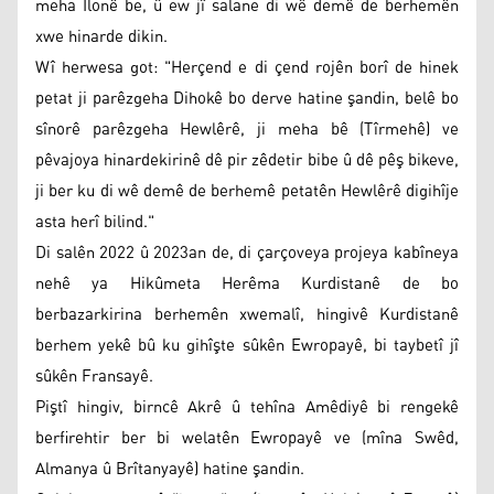
meha Îlonê be, û ew jî salane di wê demê de berhemên
xwe hinarde dikin.
Wî herwesa got: "Herçend e di çend rojên borî de hinek
petat ji parêzgeha Dihokê bo derve hatine şandin, belê bo
sînorê parêzgeha Hewlêrê, ji meha bê (Tîrmehê) ve
pêvajoya hinardekirinê dê pir zêdetir bibe û dê pêş bikeve,
ji ber ku di wê demê de berhemê petatên Hewlêrê digihîje
asta herî bilind."
Di salên 2022 û 2023an de, di çarçoveya projeya kabîneya
nehê ya Hikûmeta Herêma Kurdistanê de bo
berbazarkirina berhemên xwemalî, hingivê Kurdistanê
berhem yekê bû ku gihîşte sûkên Ewropayê, bi taybetî jî
sûkên Fransayê.
Piştî hingiv, birncê Akrê û tehîna Amêdiyê bi rengekê
berfirehtir ber bi welatên Ewropayê ve (mîna Swêd,
Almanya û Brîtanyayê) hatine şandin.