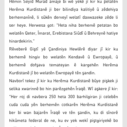
Hêmin Seyid Murad amaje bi wê yekê jî kir ku petatên
Herêma Kurdistanê ji ber bilindiya kalitiyê û zêdehiya
berhemanînê, li sûkên derveyî welatî daxwazeke zêde li
ser heye. Herwesa got: "Heta niha berhemê petatan bo
welatên Qeter, Îmarat, Erebistana Siûdî û Behreynê hatiye
hinardekirin."
Rêveberê Giştî yê Çandiniya Hewlêrê diyar jî kir ku
berhemê hingiv bo welatên Kendavê û Ewropayê, û
berhemê dofşava temateyan ê kargehên Herêma
Kurdistanê jî bo welatên Ewropayê tên şandin.
Navborî tekez jî kir ku Herêma Kurdistanê bûye pişkek ji
selika xwarinnê bo hin parêzgehên Îraqê. Wî aşkere jî kir:
"Her roj di navbera 250 heta 300 barhilgiran ji celebên
cuda cuda yên berhemên cotkarên Herêma Kurdistanê
ber bi wan bajarên Îraqê ve tên şandin, ku di sînorê
hikûmeta federal de ne, ku ev yek wekî piştgiriyekê bo