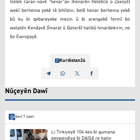
Gelek caran navê "henar"an (henarên Helebce û Zaxoyê)
wekî berhema yekê tê bihîstin, belê henar berhema yekê
bû ku bi qebareyeke mezin û bi arengekê fermî bo
welatên Kendavê (Îmarat û Qeterê) hatibû hinardekirin, ne
bo Ewropayê.
Kurdistan24
Nûçeyên Dawî
berî 7 saet
Li Tirkiyeyê 104 kes bi gumana
peywendiya bi DAIŞê re hatin