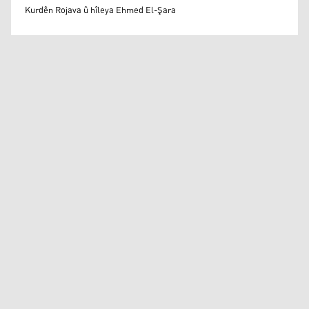
Mihemed Eli Destmalî
Kurdên Rojava û hîleya Ehmed El-Şara