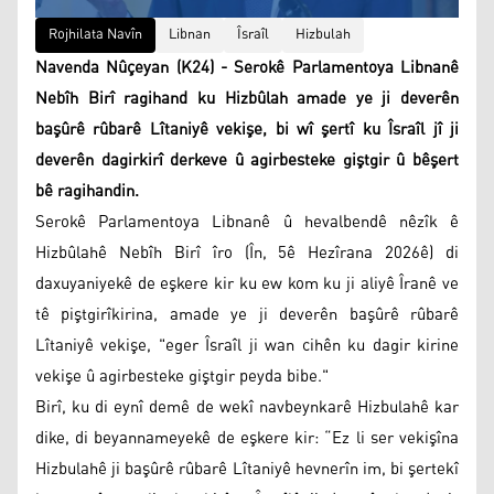
Rojhilata Navîn
Libnan
Îsraîl
Hizbulah
Navenda Nûçeyan (K24) - Serokê Parlamentoya Libnanê
Nebîh Birî ragihand ku Hizbûlah amade ye ji deverên
başûrê rûbarê Lîtaniyê vekişe, bi wî şertî ku Îsraîl jî ji
deverên dagirkirî derkeve û agirbesteke giştgir û bêşert
bê ragihandin.
Serokê Parlamentoya Libnanê û hevalbendê nêzîk ê
Hizbûlahê Nebîh Birî îro (În, 5ê Hezîrana 2026ê) di
daxuyaniyekê de eşkere kir ku ew kom ku ji aliyê Îranê ve
tê piştgirîkirina, amade ye ji deverên başûrê rûbarê
Lîtaniyê vekişe, "eger Îsraîl ji wan cihên ku dagir kirine
vekişe û agirbesteke giştgir peyda bibe."
Birî, ku di eynî demê de wekî navbeynkarê Hizbulahê kar
dike, di beyannameyekê de eşkere kir: “Ez li ser vekişîna
Hizbulahê ji başûrê rûbarê Lîtaniyê hevnerîn im, bi şertekî