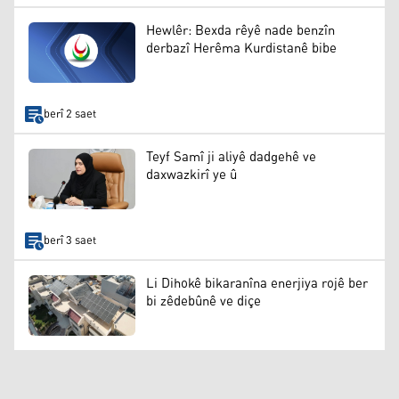
Hewlêr: Bexda rêyê nade benzîn
derbazî Herêma Kurdistanê bibe
berî 2 saet
Teyf Samî ji aliyê dadgehê ve
daxwazkirî ye û
berî 3 saet
Li Dihokê bikaranîna enerjiya rojê ber
bi zêdebûnê ve diçe