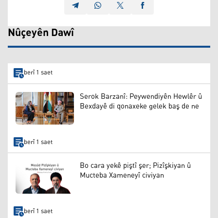
Nûçeyên Dawî
berî 1 saet
Serok Barzanî: Peywendiyên Hewlêr û
Bexdayê di qonaxeke gelek baş de ne
berî 1 saet
Bo cara yekê piştî şer; Pizîşkiyan û
Mucteba Xameneyî civiyan
berî 1 saet