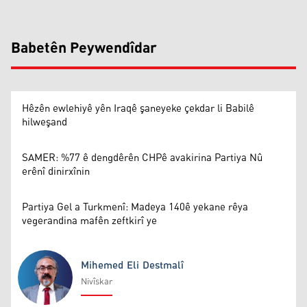
Babetên Peywendîdar
Hêzên ewlehiyê yên Iraqê şaneyeke çekdar li Babilê
hilweşand
SAMER: %77 ê dengdêrên CHPê avakirina Partiya Nû
erênî dinirxînin
Partiya Gel a Turkmenî: Madeya 140ê yekane rêya
vegerandina mafên zeftkirî ye
Mihemed Eli Destmalî
Nivîskar