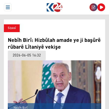
Open Menu
Siyasî
Nebîh Birî: Hizbûlah amade ye ji başûrê
rûbarê Lîtaniyê vekişe
2026-06-05 16:32
Nebîh Birî