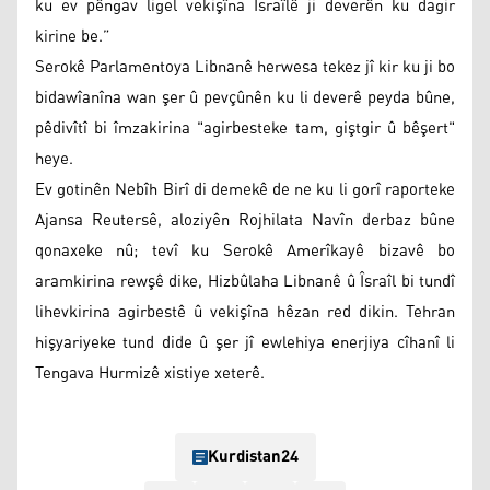
ku ev pêngav ligel vekişîna Îsraîlê ji deverên ku dagir
kirine be.”
Serokê Parlamentoya Libnanê herwesa tekez jî kir ku ji bo
bidawîanîna wan şer û pevçûnên ku li deverê peyda bûne,
pêdivîtî bi îmzakirina "agirbesteke tam, giştgir û bêşert"
heye.
Ev gotinên Nebîh Birî di demekê de ne ku li gorî raporteke
Ajansa Reutersê, aloziyên Rojhilata Navîn derbaz bûne
qonaxeke nû; tevî ku Serokê Amerîkayê bizavê bo
aramkirina rewşê dike, Hizbûlaha Libnanê û Îsraîl bi tundî
lihevkirina agirbestê û vekişîna hêzan red dikin. Tehran
hişyariyeke tund dide û şer jî ewlehiya enerjiya cîhanî li
Tengava Hurmizê xistiye xeterê.
Kurdistan24