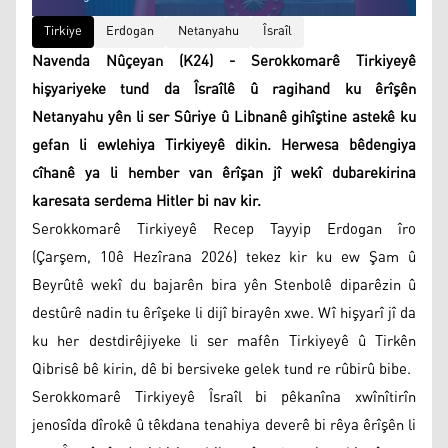
Tirkiye
Erdogan
Netanyahu
Îsraîl
Navenda Nûçeyan (K24) - Serokkomarê Tirkiyeyê
hişyariyeke tund da Îsraîlê û ragihand ku êrîşên
Netanyahu yên li ser Sûriye û Libnanê gihîştine astekê ku
gefan li ewlehiya Tirkiyeyê dikin. Herwesa bêdengiya
cîhanê ya li hember van êrîşan jî wekî dubarekirina
karesata serdema Hitler bi nav kir.
Serokkomarê Tirkiyeyê Recep Tayyip Erdogan îro
(Çarşem, 10ê Hezîrana 2026) tekez kir ku ew Şam û
Beyrûtê wekî du bajarên bira yên Stenbolê diparêzin û
destûrê nadin tu êrîşeke li dijî birayên xwe. Wî hişyarî jî da
ku her destdirêjiyeke li ser mafên Tirkiyeyê û Tirkên
Qibrisê bê kirin, dê bi bersiveke gelek tund re rûbirû bibe.
Serokkomarê Tirkiyeyê Îsraîl bi pêkanîna xwînîtirîn
jenosîda dîrokê û têkdana tenahiya deverê bi rêya êrîşên li