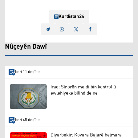
Kurdistan24
Nûçeyên Dawî
berî 11 deqîqe
Iraq: Sînorên me di bin kontrol û
ewlehiyeke bilind de ne
berî 45 deqîqe
Diyarbekir: Kovara Bajarê hejmara