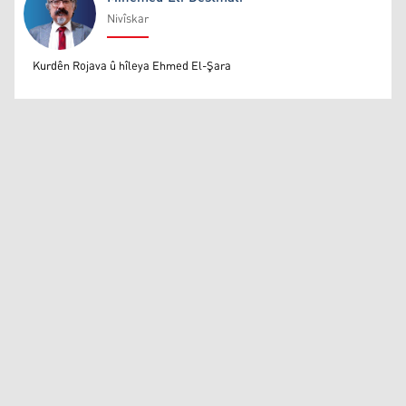
Nivîskar
Mihemed Eli Destmalî
Kurdên Rojava û hîleya Ehmed El-Şara