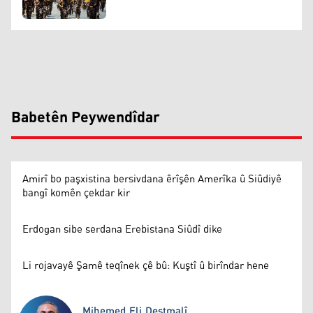
Babetên Peywendîdar
Amirî bo paşxistina bersivdana êrîşên Amerîka û Siûdiyê
bangî komên çekdar kir
Erdogan sibe serdana Erebistana Siûdî dike
Li rojavayê Şamê teqînek çê bû: Kuştî û birîndar hene
Mihemed Eli Destmalî