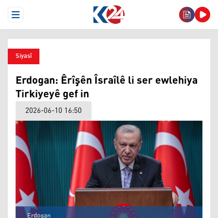
Open Menu
Siyasî
Erdogan: Êrîşên Îsraîlê li ser ewlehiya
Tirkiyeyê gef in
2026-06-10 16:50
Erdogan