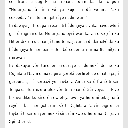
ser Îranê û dagirkirina Libnanê tohmetbar kir û got:
"Netanyahu û tîma wî ya kujer li dû wehma 'axa
sozpêdayî' ne, lê em qet rêyê nedin wan."
Li dawiyê jî, Erdogan rexne li bêdengiya civaka navdewletî
girt û ragihand ku Netanyahu eynî wan karan dike yên ku
Hitler dikirin û cîhan jî tenê temaşevan e; di demekê de ku
bêdengiya li hember Hitler bû sedema mirina 80 mîlyon
mirovan.
Ev daxuyaniyên tund ên Enqereyê di demekê de ne ku
Rojhilata Navîn di nav agirê şerekî berfireh de dinale; piştî
gurbûna şerê serbazî yê navbera Amerîka û Îranê li ser
Tengava Hurmizê û aloziyên li Libnan û Sûriyeyê, Tirkiye
bizavê dike ku sînorên ewlehiya xwe ya herêmî bikişîne û
rêyê li ber her guhertinekê li Rojhilata Navîn bigire, bi
taybetî li ser eniyên nêzîkî sînorên xwe û herêma Deryaya
Spî (Qibris).