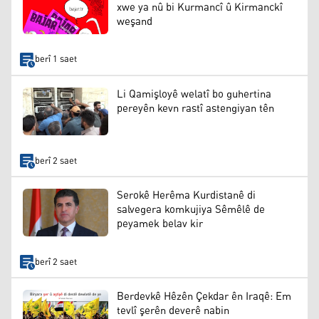
xwe ya nû bi Kurmancî û Kirmanckî
weşand
berî 1 saet
Li Qamişloyê welatî bo guhertina
pereyên kevn rastî astengiyan tên
berî 2 saet
Serokê Herêma Kurdistanê di
salvegera komkujiya Sêmêlê de
peyamek belav kir
berî 2 saet
Berdevkê Hêzên Çekdar ên Iraqê: Em
tevlî şerên deverê nabin