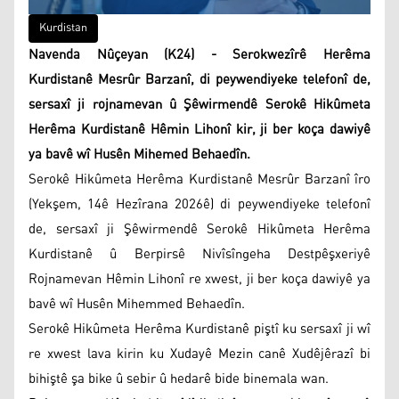
Kurdistan
Navenda Nûçeyan (K24) - Serokwezîrê Herêma
Kurdistanê Mesrûr Barzanî, di peywendiyeke telefonî de,
sersaxî ji rojnamevan û Şêwirmendê Serokê Hikûmeta
Herêma Kurdistanê Hêmin Lihonî kir, ji ber koça dawiyê
ya bavê wî Husên Mihemed Behaedîn.
Serokê Hikûmeta Herêma Kurdistanê Mesrûr Barzanî îro
(Yekşem, 14ê Hezîrana 2026ê) di peywendiyeke telefonî
de, sersaxî ji Şêwirmendê Serokê Hikûmeta Herêma
Kurdistanê û Berpirsê Nivîsîngeha Destpêşxeriyê
Rojnamevan Hêmin Lihonî re xwest, ji ber koça dawiyê ya
bavê wî Husên Mihemmed Behaedîn.
Serokê Hikûmeta Herêma Kurdistanê piştî ku sersaxî ji wî
re xwest lava kirin ku Xudayê Mezin canê Xudêjêrazî bi
bihiştê şa bike û sebir û hedarê bide binemala wan.