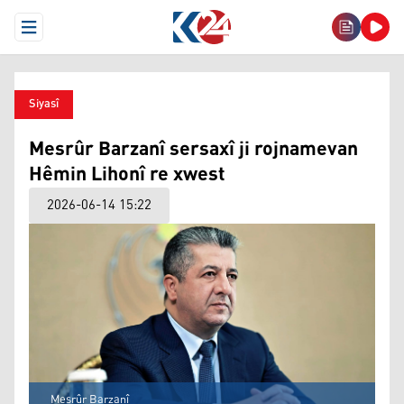
Open Menu
Siyasî
Mesrûr Barzanî sersaxî ji rojnamevan
Hêmin Lihonî re xwest
2026-06-14 15:22
Mesrûr Barzanî