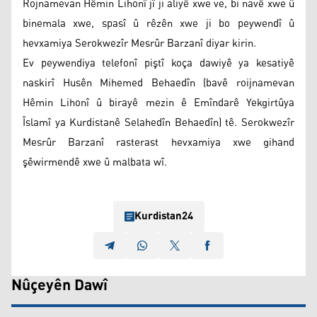
Rojnamevan Hêmin Lihonî jî ji aliyê xwe ve, bi navê xwe û
binemala xwe, spasî û rêzên xwe ji bo peywendî û
hevxamiya Serokwezîr Mesrûr Barzanî diyar kirin.
Ev peywendiya telefonî piştî koça dawiyê ya kesatiyê
naskirî Husên Mihemed Behaedîn (bavê roijnamevan
Hêmin Lihonî û birayê mezin ê Emîndarê Yekgirtûya
Îslamî ya Kurdistanê Selahedîn Behaedîn) tê. Serokwezîr
Mesrûr Barzanî rasterast hevxamiya xwe gihand
şêwirmendê xwe û malbata wî.
Kurdistan24
Nûçeyên Dawî