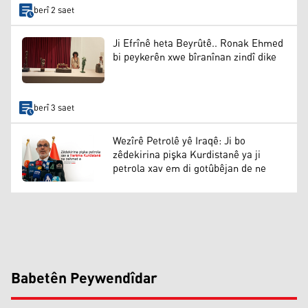
berî 2 saet
Ji Efrînê heta Beyrûtê.. Ronak Ehmed
bi peykerên xwe bîranînan zindî dike
berî 3 saet
Wezîrê Petrolê yê Iraqê: Ji bo
zêdekirina pişka Kurdistanê ya ji
petrola xav em di gotûbêjan de ne
Babetên Peywendîdar