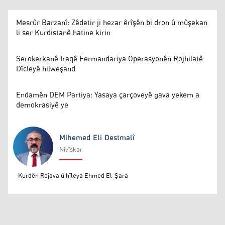
Mesrûr Barzanî: Zêdetir ji hezar êrîşên bi dron û mûşekan
li ser Kurdistanê hatine kirin
Serokerkanê Iraqê Fermandariya Operasyonên Rojhilatê
Dîcleyê hilweşand
Endamên DEM Partiya: Yasaya çarçoveyê gava yekem a
demokrasiyê ye
Mihemed Eli Destmalî
Nivîskar
Mihemed Eli Destmalî
Kurdên Rojava û hîleya Ehmed El-Şara