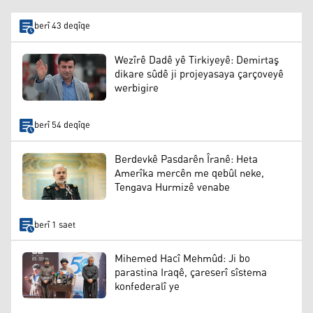
berî 43 deqîqe
Wezîrê Dadê yê Tirkiyeyê: Demirtaş
dikare sûdê ji projeyasaya çarçoveyê
werbigire
berî 54 deqîqe
Berdevkê Pasdarên Îranê: Heta
Amerîka mercên me qebûl neke,
Tengava Hurmizê venabe
berî 1 saet
Mihemed Hacî Mehmûd: Ji bo
parastina Iraqê, çareserî sîstema
konfederalî ye