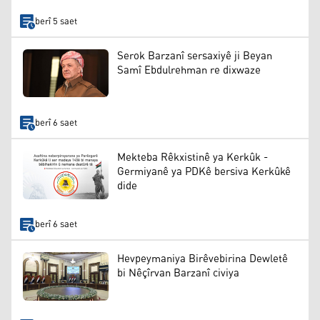
berî 5 saet
Serok Barzanî sersaxiyê ji Beyan
Samî Ebdulrehman re dixwaze
berî 6 saet
Mekteba Rêkxistinê ya Kerkûk -
Germiyanê ya PDKê bersiva Kerkûkê
dide
berî 6 saet
Hevpeymaniya Birêvebirina Dewletê
bi Nêçîrvan Barzanî civiya