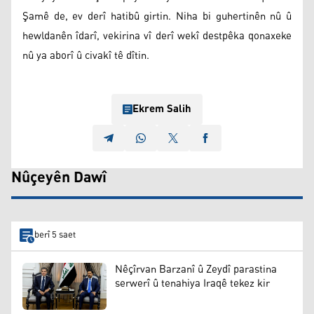
Şamê de, ev derî hatibû girtin. Niha bi guhertinên nû û
hewldanên îdarî, vekirina vî derî wekî destpêka qonaxeke
nû ya aborî û civakî tê dîtin.
Ekrem Salih
Nûçeyên Dawî
berî 5 saet
Nêçîrvan Barzanî û Zeydî parastina
serwerî û tenahiya Iraqê tekez kir