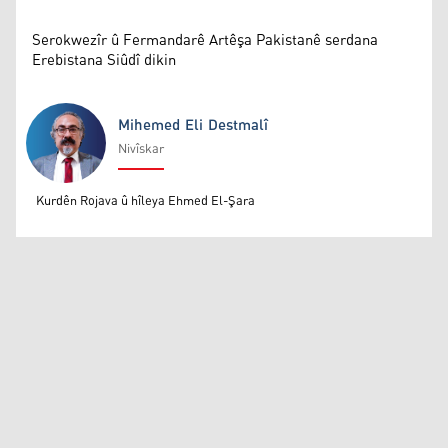
Serokwezîr û Fermandarê Artêşa Pakistanê serdana
Erebistana Siûdî dikin
Mihemed Eli Destmalî
Nivîskar
Mihemed Eli Destmalî
Kurdên Rojava û hîleya Ehmed El-Şara