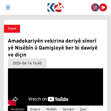
Open Menu
Siyasî
Amadekariyên vekirina deriyê sînorî
yê Nisêbîn û Qamişloyê ber bi dawiyê
ve diçin
2026-06-14 16:40
Kurdistan
Enqere
Nisêbîn
Qamişlo
Şam