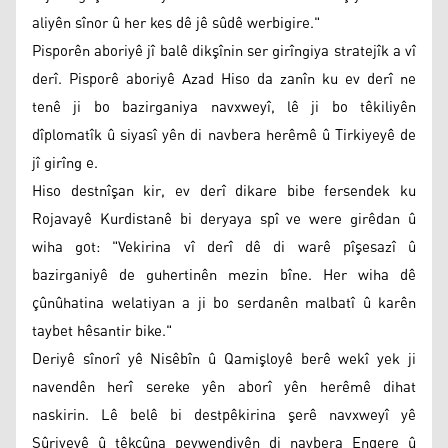
aliyên sînor û her kes dê jê sûdê werbigire."
Pisporên aboriyê jî balê dikşînin ser girîngiya stratejîk a vî
derî. Pisporê aboriyê Azad Hiso da zanîn ku ev derî ne
tenê ji bo bazirganiya navxweyî, lê ji bo têkiliyên
dîplomatîk û siyasî yên di navbera herêmê û Tirkiyeyê de
jî girîng e.
Hiso destnîşan kir, ev derî dikare bibe fersendek ku
Rojavayê Kurdistanê bi deryaya spî ve were girêdan û
wiha got: "Vekirina vî derî dê di warê pîşesazî û
bazirganiyê de guhertinên mezin bîne. Her wiha dê
çûnûhatina welatiyan a ji bo serdanên malbatî û karên
taybet hêsantir bike."
Deriyê sînorî yê Nisêbîn û Qamişloyê berê wekî yek ji
navendên herî sereke yên aborî yên herêmê dihat
naskirin. Lê belê bi destpêkirina şerê navxweyî yê
Sûriyeyê û têkçûna peywendiyên di navbera Enqere û