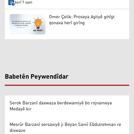
berî 7 saet
Omer Çelik: Proseya Aştiyê gihîşt
qonaxa herî girîng
Babetên Peywendîdar
Serok Barzanî daxwaza berdewamiyê bo rojnameya
Medayê kir
Mesrûr Barzanî sersaxiyê ji Beyan Samî Ebdulrehman re
dixwaze