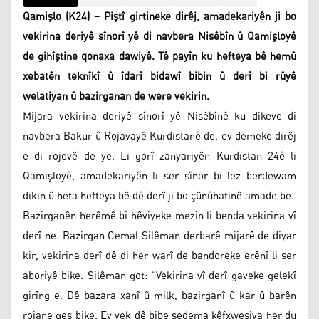
Qamişlo (K24) – Piştî girtineke dirêj, amadekariyên ji bo
vekirina deriyê sînorî yê di navbera Nisêbîn û Qamişloyê
de gihîştine qonaxa dawiyê. Tê payîn ku hefteya bê hemû
xebatên teknîkî û îdarî bidawî bibin û derî bi rûyê
welatiyan û bazirganan de were vekirin.
Mijara vekirina deriyê sînorî yê Nisêbînê ku dikeve di
navbera Bakur û Rojavayê Kurdistanê de, ev demeke dirêj
e di rojevê de ye. Li gorî zanyariyên Kurdistan 24ê li
Qamişloyê, amadekariyên li ser sînor bi lez berdewam
dikin û heta hefteya bê dê derî ji bo çûnûhatinê amade be.
Bazirganên herêmê bi hêviyeke mezin li benda vekirina vî
derî ne. Bazirgan Cemal Silêman derbarê mijarê de diyar
kir, vekirina derî dê di her warî de bandoreke erênî li ser
aboriyê bike. Silêman got: "Vekirina vî derî gaveke gelekî
girîng e. Dê bazara xanî û milk, bazirganî û kar û barên
rojane geş bike. Ev yek dê bibe sedema kêfxweşiya her du