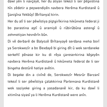
dawî yên li navçeyê, her du aliyan tekezî li ser pêşxistina
hîn zêdetir a peywendiyên navbera Herêma Kurdistanê û
Şanişîna Yekbûyî (Brîtanya) kirin.
Her du alî li ser pêwîstiya piştgirîkirina hikûmeta federal ji
bo parastina aştî û aramiyê û rûbirûbûna astengî û
zehmetiyan hevnêrîn bûn.
Di vê derbarê de Balyozê Brîtanyayê serdana meha borî
ya Serokwezîr a bo Bexdayê bi giring dît û wek serdaneke
serkeftî pênase kir ku di rêya çareserkirina kêşeyên
navbera Herêma Kurdistanê û hikûmeta federal de li ser
bingeha destûrê hatiye avêtin.
Di beşeke din a civînê de, Serokwezîr Mesrûr Barzanî
tekezî li ser pêwîstiya çalakkirina Parlemana Kurdistanê
wek saziyeke giring a yasadananê kir, da ku dawî li
xitimîna siyasî ya li Herêma Kurdistanê were anîn.