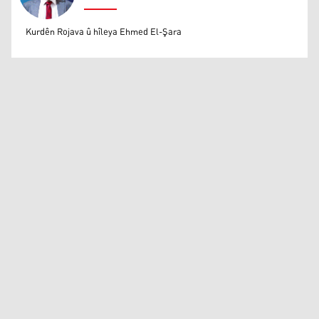
Mihemed Eli Destmalî
Kurdên Rojava û hîleya Ehmed El-Şara