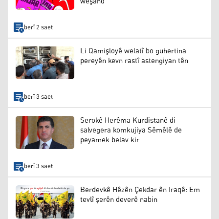
weşand
berî 2 saet
Li Qamişloyê welatî bo guhertina
pereyên kevn rastî astengiyan tên
berî 3 saet
Serokê Herêma Kurdistanê di
salvegera komkujiya Sêmêlê de
peyamek belav kir
berî 3 saet
Berdevkê Hêzên Çekdar ên Iraqê: Em
tevlî şerên deverê nabin