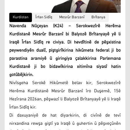
Kurdistan
Îrfan Sidîq
Mesrûr Barzanî
Brîtanya
Navenda Nûçeyan (K24) – Serokwezîrê Herêma
Kurdistanê Mesrûr Barzanî bi Balyozê Brîtanyayê yê li
Iraqê Îrfan Sidîq re civiya. Di hevdîtinê de pêşxistina
peywendiyên dualî, piştgirîkirina hikûmeta federal ji bo
parastina aramiyê û giringiya çalakkirina Parlemana
Kurdistanê ji bo bidawîkirina xitimîna siyasî hatin
gotûbêjkirin.
Nivîsgeha Serokê Hikûmetê belav kir, Serokwezîrê
Herêma Kurdistanê Mesrûr Barzanî îro Duşemê, 15ê
Hezîrana 2026an, pêşwazî li Balyozê Brîtanyayê yê li Iraqê
Îrfan Sidîq kir.
Di daxuyaniyê de hat diyarkirin, di civînê de tevî
nirxandina rewşa giştî ya Iraqê û guhertin û pêşveçûnên