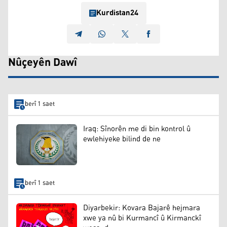
Kurdistan24
Nûçeyên Dawî
berî 1 saet
Iraq: Sînorên me di bin kontrol û
ewlehiyeke bilind de ne
berî 1 saet
Diyarbekir: Kovara Bajarê hejmara
xwe ya nû bi Kurmancî û Kirmanckî