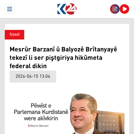
Open Menu
Siyasî
Mesrûr Barzanî û Balyozê Brîtanyayê
tekezî li ser piştgiriya hikûmeta
federal dikin
2026-06-15 13:06