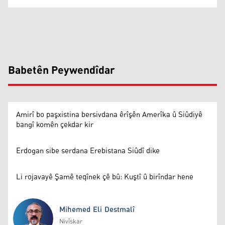
Babetên Peywendîdar
Amirî bo paşxistina bersivdana êrîşên Amerîka û Siûdiyê
bangî komên çekdar kir
Erdogan sibe serdana Erebistana Siûdî dike
Li rojavayê Şamê teqînek çê bû: Kuştî û birîndar hene
Mihemed Eli Destmalî
Nivîskar