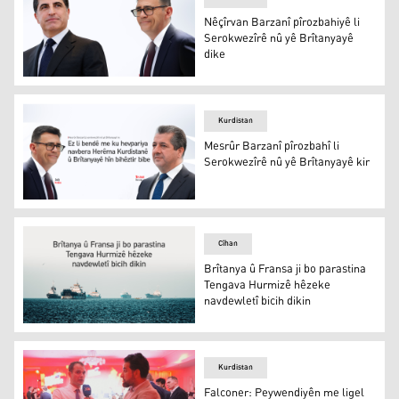
Nêçîrvan Barzanî pîrozbahiyê li
Serokwezîrê nû yê Brîtanyayê
dike
Nêçîrvan Barzanî pîrozbahiyê li Serokwezîrê nû yê Brîta
Kurdistan
Mesrûr Barzanî pîrozbahî li
Serokwezîrê nû yê Brîtanyayê kir
Mesrûr Barzanî pîrozbahî li Serokwezîrê nû yê Brîtanyay
Cîhan
Brîtanya û Fransa ji bo parastina
Tengava Hurmizê hêzeke
navdewletî bicih dikin
Brîtanya û Fransa ji bo parastina Tengava Hurmizê hêzek
Kurdistan
Falconer: Peywendiyên me ligel