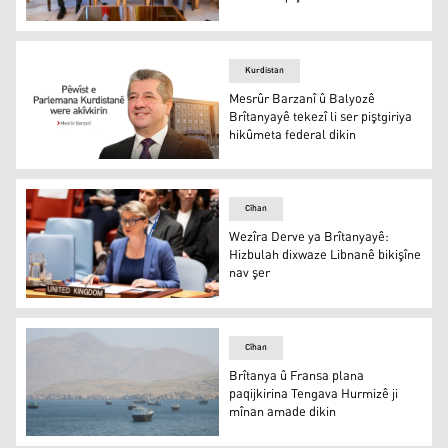
Serok Barzanî û Îrfan Sidîq
Kurdistan
Mesrûr Barzanî û Balyozê
Brîtanyayê tekezî li ser piştgiriya
hikûmeta federal dikin
Mesrûr Barzanî û Balyozê Brîtanyayê tekezî li ser piştgir
Cîhan
Wezîra Derve ya Brîtanyayê:
Hizbulah dixwaze Libnanê bikişîne
nav şer
Yvette Cooper
Cîhan
Brîtanya û Fransa plana
paqijkirina Tengava Hurmizê ji
mînan amade dikin
Brîtanya û Fransa plana paqijkirina Tengava Hurmizê ji