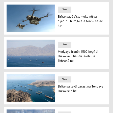
Cîhan
Brîtanyayê sîstemeke nû ya
dijedron li Rojhilata Navîn belav
kir
Sîstemeke nû ya çekên dijedron ên Brîtanyayê
Cîhan
Medyaya Îranê: 1500 keştî li
Hurmizê li benda razîbûna
Tehranê ne
Tengava Hurmizê
Cîhan
Brîtanya tevlî parastina Tengava
Hurmizê dibe
Tengava Hurmizê