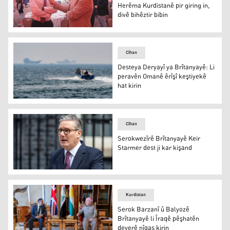
Herêma Kurdistanê pir giring in,
divê bihêztir bibin
Falconer: Peywendiyên me ligel Herêma Kurdistanê pir gir
Cîhan
Desteya Deryayî ya Brîtanyayê: Li
peravên Omanê êrîşî keştiyekê
hat kirin
Desteya Deryayî ya Brîtanyayê: Li peravên Omanê êrîşî ke
Cîhan
Serokwezîrê Brîtanyayê Keir
Starmer dest ji kar kişand
Serokwezîrê Brîtanyayê Keir Starmer dest ji kar kişand
Kurdistan
Serok Barzanî û Balyozê
Brîtanyayê li Îraqê pêşhatên
deverê nîqaş kirin