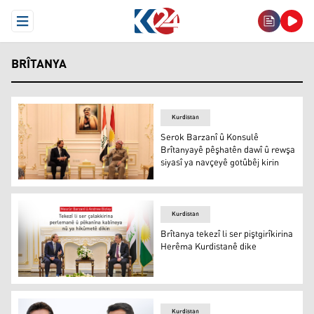
Open Menu
BRÎTANYA
Kurdistan
Serok Barzanî û Konsulê
Brîtanyayê pêşhatên dawî û rewşa
siyasî ya navçeyê gotûbêj kirin
Serok Barzanî û Konsulê Brîtanyayê pêşhatên dawî û rewş
Kurdistan
Brîtanya tekezî li ser piştgirîkirina
Herêma Kurdistanê dike
Brîtanya tekezî li ser piştgirîkirina Herêma Kurdistanê di
Kurdistan