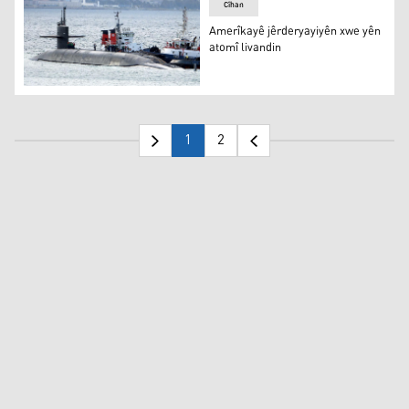
Cîhan
Amerîkayê jêrderyayiyên xwe yên
atomî livandin
Amerîkayê jêrderyayiyên xwe yên atomî livandin
1
2