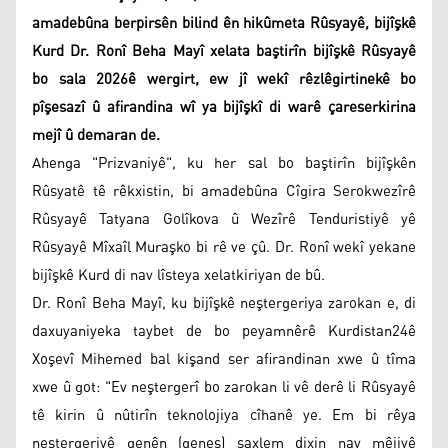
amadebûna berpirsên bilind ên hikûmeta Rûsyayê, bijîşkê
Kurd Dr. Ronî Beha Mayî xelata baştirîn bijîşkê Rûsyayê
bo sala 2026ê wergirt, ew jî wekî rêzlêgirtinekê bo
pîşesazî û afirandina wî ya bijîşkî di warê çareserkirina
mejî û demaran de.
Ahenga "Prizvaniyê", ku her sal bo baştirîn bijîşkên
Rûsyatê tê rêkxistin, bi amadebûna Cîgira Serokwezîrê
Rûsyayê Tatyana Golîkova û Wezîrê Tenduristiyê yê
Rûsyayê Mîxaîl Muraşko bi rê ve çû. Dr. Ronî wekî yekane
bijîşkê Kurd di nav lîsteya xelatkiriyan de bû.
Dr. Ronî Beha Mayî, ku bijîşkê neştergeriya zarokan e, di
daxuyaniyeka taybet de bo peyamnêrê Kurdistan24ê
Xoşevî Mihemed bal kişand ser afirandinan xwe û tîma
xwe û got: "Ev neştergerî bo zarokan li vê derê li Rûsyayê
tê kirin û nûtirîn teknolojiya cîhanê ye. Em bi rêya
neştergeriyê genên (genes) saxlem dixin nav mêjiyê