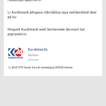
Helebceyê dabîn kirin
Li Kurdistanê pêngava rûbirûbûna taya xwînberbûnê dest
pê kir
Hinguvê Kurdistanê wekî berhemeke dermanî hat
piştrastkirin
Kurdistan24
Nivîskar
Kurdistan24
Li Çînê 575 hezar kes bi nexweşiya AIDSê ketine