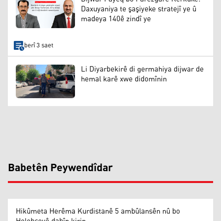
Daxuyaniya te şaşiyeke stratejî ye û
madeya 140ê zindî ye
berî 3 saet
Li Diyarbekirê di germahiya dijwar de
hemal karê xwe didomînin
Babetên Peywendîdar
Hikûmeta Herêma Kurdistanê 5 ambûlansên nû bo