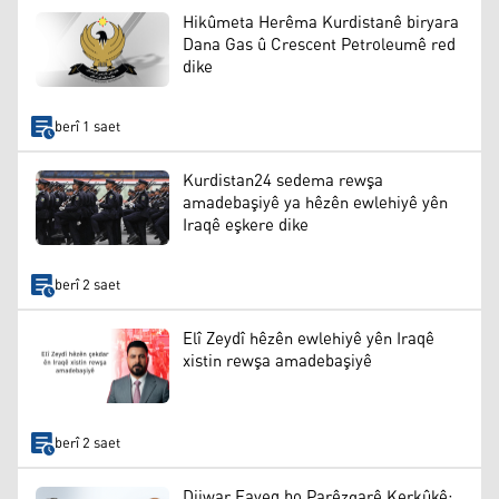
Hikûmeta Herêma Kurdistanê biryara
Dana Gas û Crescent Petroleumê red
dike
berî 1 saet
Kurdistan24 sedema rewşa
amadebaşiyê ya hêzên ewlehiyê yên
Iraqê eşkere dike
berî 2 saet
Elî Zeydî hêzên ewlehiyê yên Iraqê
xistin rewşa amadebaşiyê
berî 2 saet
Dijwar Fayeq bo Parêzgarê Kerkûkê: