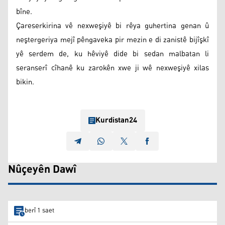
bîne.
Çareserkirina vê nexweşiyê bi rêya guhertina genan û
neştergeriya mejî pêngaveka pir mezin e di zanistê bijîşkî
yê serdem de, ku hêviyê dide bi sedan malbatan li
seranserî cîhanê ku zarokên xwe ji wê nexweşiyê xilas
bikin.
Kurdistan24
Nûçeyên Dawî
berî 1 saet