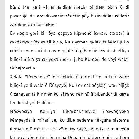
bûm. Me karî vê afirandina mezin bi dest bixin û di
paşerojê de em dixwazin zêdetir pêş bixin daku zêdetir
zarokan çareser bikin."
Ev neştergerî bi rêya şaşeya hişmend (smart screen) û
çavdêriya vîdyoyî tê kirin, ku derman gelek bi kêmî ji bo
cihê armanckirî di nav mejî de tê gihandin. Ev destkeftiya
bijîşkî mîna şanaziyeka mezin ji bo Kurdên derveyî welat
tê hejmartin.
Xelata "Prizvaniyê" mezintirîn û giringtirîn xelata warê
bijîşkî ye li welatê Rûsyayê, ku her sal pêşkêşî wan bijîşk
û zanayan tê kirin ên ku afirandinên nû û bibandor di kerta
tenduristiyê de dikin.
Nexweşiya Kêmiya Dîkarboksîleyzê nexweşiyeka
kêmpeyda û mîratî ye, ku dibe sedema têkçûna sîstema
demaran û mejî. Ji ber vê nexweşiyê, laş nikare madeyên
kîmyayî yên giring ên mîna Dopamîn û Serotonîn berhem