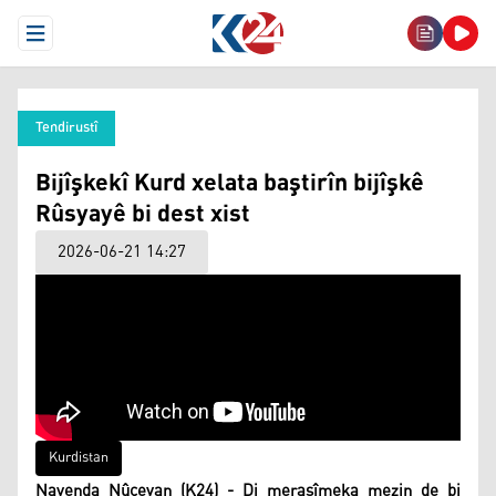
Open Menu
Tendirustî
Bijîşkekî Kurd xelata baştirîn bijîşkê
Rûsyayê bi dest xist
2026-06-21 14:27
Kurdistan
Navenda Nûçeyan (K24) - Di merasîmeka mezin de bi