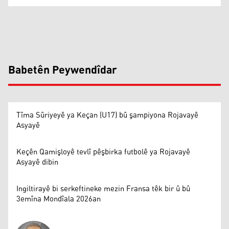
Babetên Peywendîdar
Tîma Sûriyeyê ya Keçan (U17) bû şampiyona Rojavayê
Asyayê
Keçên Qamişloyê tevlî pêşbirka futbolê ya Rojavayê
Asyayê dibin
Ingiltirayê bi serkeftineke mezin Fransa têk bir û bû
3emîna Mondîala 2026an