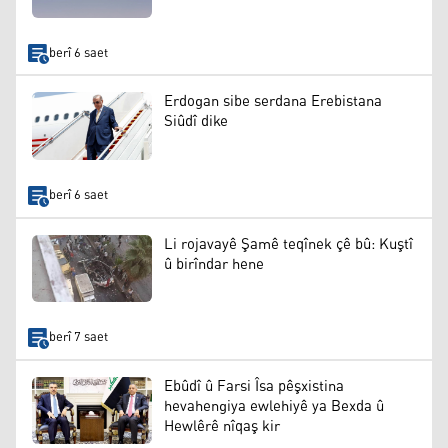
berî 6 saet
Erdogan sibe serdana Erebistana
Siûdî dike
berî 6 saet
Li rojavayê Şamê teqînek çê bû: Kuştî
û birîndar hene
berî 7 saet
Ebûdî û Farsi Îsa pêşxistina
hevahengiya ewlehiyê ya Bexda û
Hewlêrê nîqaş kir