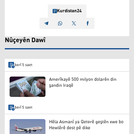
Kurdistan24
Nûçeyên Dawî
berî 5 saet
Amerîkayê 500 milyon dolarên din
şandin Iraqê
berî 5 saet
Hêla Asmanî ya Qeterê geştên xwe bo
Hewlêrê dest pê dike