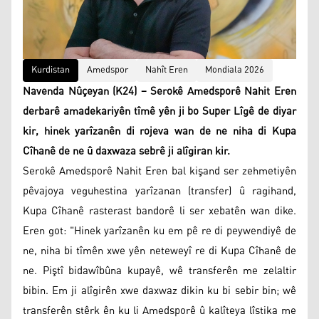
Kurdistan
Amedspor
Nahît Eren
Mondiala 2026
Navenda Nûçeyan (K24) – Serokê Amedsporê Nahit Eren
derbarê amadekariyên tîmê yên ji bo Super Lîgê de diyar
kir, hinek yarîzanên di rojeva wan de ne niha di Kupa
Cîhanê de ne û daxwaza sebrê ji alîgiran kir.
Serokê Amedsporê Nahit Eren bal kişand ser zehmetiyên
pêvajoya veguhestina yarîzanan (transfer) û ragihand,
Kupa Cîhanê rasterast bandorê li ser xebatên wan dike.
Eren got: "Hinek yarîzanên ku em pê re di peywendiyê de
ne, niha bi tîmên xwe yên neteweyî re di Kupa Cîhanê de
ne. Piştî bidawîbûna kupayê, wê transferên me zelaltir
bibin. Em ji alîgirên xwe daxwaz dikin ku bi sebir bin; wê
transferên stêrk ên ku li Amedsporê û kalîteya lîstika me