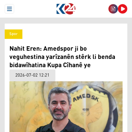
Open Menu
Spor
Nahit Eren: Amedspor ji bo
veguhestina yarîzanên stêrk li benda
bidawîhatina Kupa Cîhanê ye
2026-07-02 12:21