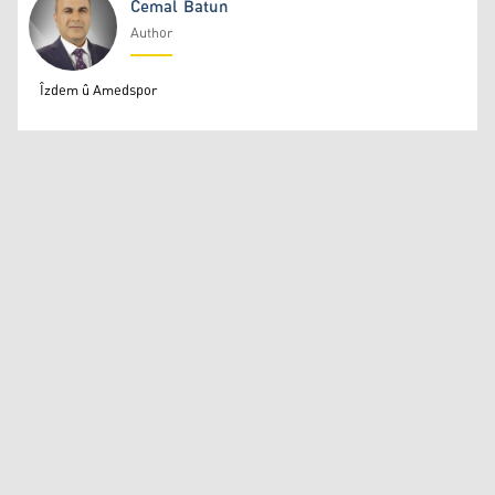
Cemal Batun
Author
Cemal Batun
Îzdem û Amedspor