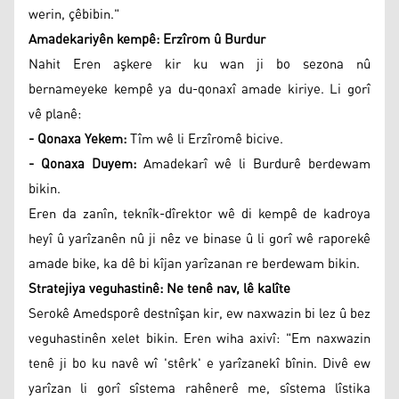
werin, çêbibin."
Amadekariyên kempê: Erzîrom û Burdur
Nahit Eren aşkere kir ku wan ji bo sezona nû
bernameyeke kempê ya du-qonaxî amade kiriye. Li gorî
vê planê:
- Qonaxa Yekem:
Tîm wê li Erzîromê bicive.
- Qonaxa Duyem:
Amadekarî wê li Burdurê berdewam
bikin.
Eren da zanîn, teknîk-dîrektor wê di kempê de kadroya
heyî û yarîzanên nû ji nêz ve binase û li gorî wê raporekê
amade bike, ka dê bi kîjan yarîzanan re berdewam bikin.
Stratejiya veguhastinê: Ne tenê nav, lê kalîte
Serokê Amedsporê destnîşan kir, ew naxwazin bi lez û bez
veguhastinên xelet bikin. Eren wiha axivî: "Em naxwazin
tenê ji bo ku navê wî 'stêrk' e yarîzanekî bînin. Divê ew
yarîzan li gorî sîstema rahênerê me, sîstema lîstika