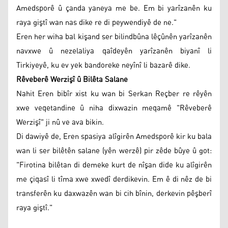
Amedsporê û çanda yaneya me be. Em bi yarîzanên ku
raya giştî wan nas dike re di peywendiyê de ne."
Eren her wiha bal kişand ser bilindbûna lêçûnên yarîzanên
navxwe û nezelaliya qaîdeyên yarîzanên biyanî li
Tirkiyeyê, ku ev yek bandoreke neyînî li bazarê dike.
Rêveberê Werzişî û Bilêta Salane
Nahit Eren bibîr xist ku wan bi Serkan Reçber re rêyên
xwe veqetandine û niha dixwazin meqamê "Rêveberê
Werzişî" ji nû ve ava bikin.
Di dawiyê de, Eren spasiya alîgirên Amedsporê kir ku bala
wan li ser bilêtên salane (yên werzê) pir zêde bûye û got:
"Firotina bilêtan di demeke kurt de nîşan dide ku alîgirên
me çiqasî li tîma xwe xwedî derdikevin. Em ê di nêz de bi
transferên ku daxwazên wan bi cih bînin, derkevin pêşberî
raya giştî."