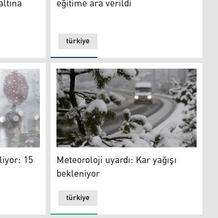
altına
eğitime ara verildi
türkiye
: 15 ile sarı kodlu uyarı
Meteoroloji uyardı: Kar yağışı bekleniyor
liyor: 15
Meteoroloji uyardı: Kar yağışı
bekleniyor
türkiye