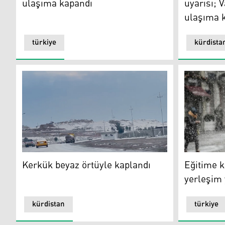
ulaşıma kapandı
uyarısı; 
ulaşıma 
türkiye
kürdista
Kerkük
Eğitime ka
Kerkük beyaz örtüyle kaplandı
Eğitime k
yerleşim 
kürdistan
türkiye