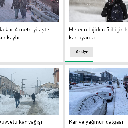
 kar 4 metreyi aştı: Onlarca can kaybı
Meteorolojiden 5 il için kuvv
a kar 4 metreyi aştı:
Meteorolojiden 5 il için 
an kaybı
kar uyarısı
türkiye
kuvvetli kar yağışı uyarısı; Van’da 569 yerleşim yeri ulaşıma k
Kar ve yağmur dalgası Türkiy
 kuvvetli kar yağışı
Kar ve yağmur dalgası T