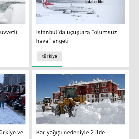
etli kar uyarısı
İstanbul'da uçuşlara "olumsuz hava" engeli
kuvvetli
İstanbul'da uçuşlara "olumsuz
hava" engeli
türkiye
apandı
e ve Kuzey Kürdistan'ı etkisi altına alacak
FOTO-Arşiv
ürkiye ve
Kar yağışı nedeniyle 2 ilde