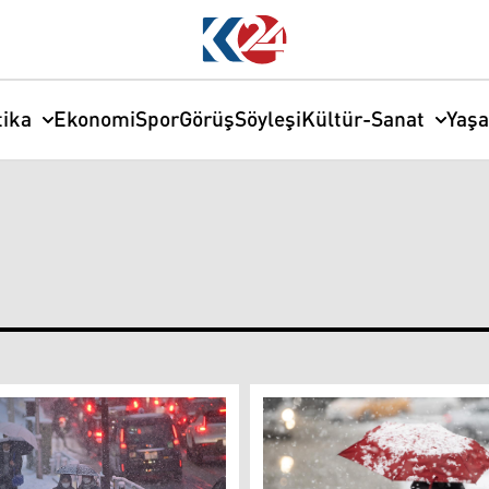
tika
Ekonomi
Spor
Görüş
Söyleşi
Kültür-Sanat
Yaş