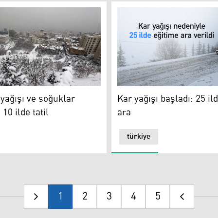
ağışı ve soğuklar nedeniyle 10 ilde tatil
Kar yağışı başladı: 25 ilde e
 yağışı ve soğuklar
Kar yağışı başladı: 25 il
10 ilde tatil
ara
türkiye
1
2
3
4
5