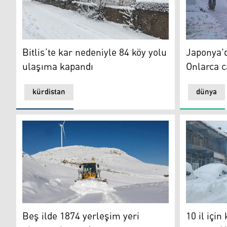
Japonya'da
FOTO- İHA
Japonya'd
Bitlis’te kar nedeniyle 84 köy yolu
Onlarca c
ulaşıma kapandı
kürdistan
dünya
Beş ilde 1874 yerleşim yeri ulaşıma kapandı
10 il için 
Beş ilde 1874 yerleşim yeri
10 il için