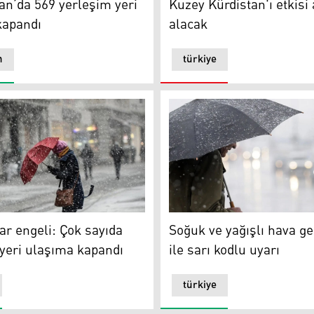
Van’da 569 yerleşim yeri
Kuzey Kürdistan'ı etkisi 
kapandı
alacak
n
türkiye
r engeli: Çok sayıda yerleşim yeri ulaşıma kapandı
Soğuk ve yağışlı hava geliyor
ar engeli: Çok sayıda
Soğuk ve yağışlı hava ge
yeri ulaşıma kapandı
ile sarı kodlu uyarı
türkiye