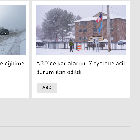
ABD'de kar alarmı: 7 eyalette acil durum ilan
ğitime ara
ABD'de kar alarmı: 7 eyalette acil
de eğitime
durum ilan edildi
ABD