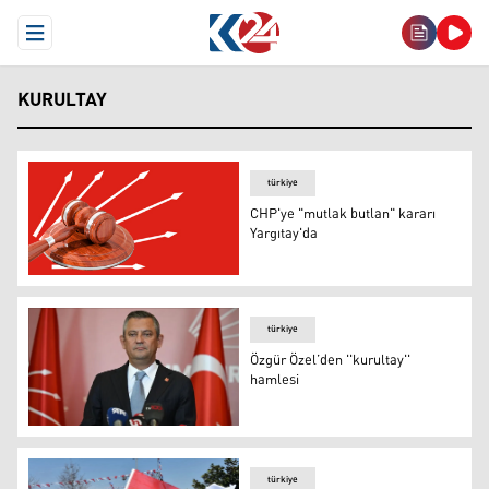
Open Menu
KURULTAY
türkiye
CHP'ye "mutlak butlan" kararı
Yargıtay'da
CHP'ye "mutlak butlan" kararı Yargıtay'da
türkiye
Özgür Özel’den ''kurultay''
hamlesi
Özgür Özel
türkiye