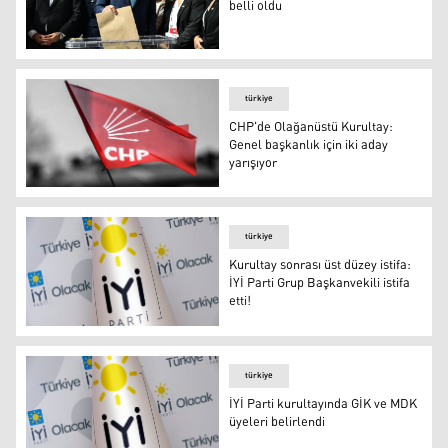
belli oldu
CHP'nin yeni PM ve YDK üyeleri belli oldu
türkiye
CHP'de Olağanüstü Kurultay:
Genel başkanlık için iki aday
yarışıyor
CHP'de Olağanüstü Kurultay: Genel başkanlık için iki ada
türkiye
Kurultay sonrası üst düzey istifa:
İYİ Parti Grup Başkanvekili istifa
etti!
Kurultay sonrası üst düzey istifa: İYİ Parti Grup Başkanveki
türkiye
İYİ Parti kurultayında GİK ve MDK
üyeleri belirlendi