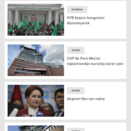
kürdistan
KYB beşinci kongresini
düzenleyecek
KYB beşinci kongresini düzenleyecek
türkiye
CHP'de Parti Meclisi
toplantısından kurultay kararı çıktı
CHP
türkiye
Akşener'den son nokta
Akşener'den son nokta