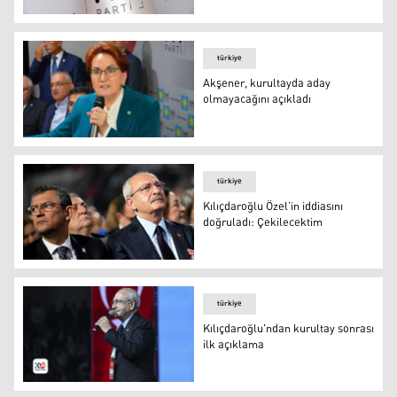
İYİ Parti kurultayında GİK ve MDK üyeleri belirlendi
türkiye
Akşener, kurultayda aday
olmayacağını açıkladı
İYİ Parti Genel Başkanı Meral Akşener
türkiye
Kılıçdaroğlu Özel’in iddiasını
doğruladı: Çekilecektim
Kılıçdaroğlu Özel’in iddiasını doğruladı: Çekilecektim
türkiye
Kılıçdaroğlu'ndan kurultay sonrası
ilk açıklama
Kemal Kılıçdaroğlu, CHP 38. Genel Kurultayı'nda