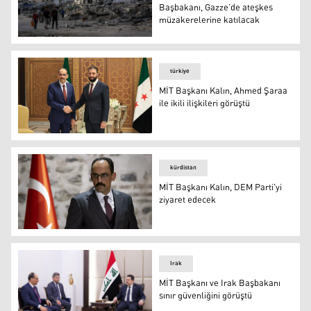
Başbakanı, Gazze’de ateşkes
müzakerelerine katılacak
MİT Başkanı Kalın ve Katar Başbakanı, Gazze’de ateşkes
türkiye
MİT Başkanı Kalın, Ahmed Şaraa
ile ikili ilişkileri görüştü
FOTO-AA
kürdistan
MİT Başkanı Kalın, DEM Parti'yi
ziyaret edecek
MİT Başkanı Kalın, DEM Parti'yi ziyaret edecek
Irak
MİT Başkanı ve Irak Başbakanı
sınır güvenliğini görüştü