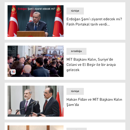
türkiye
Erdoğan Şam'ı ziyaret edecek mi?
Fatih Portakal tarih verdi...
Erdoğan Şam'ı ziyaret edecek mi? Fatih Portakal tarih ve
ortadoğu
MİT Başkanı Kalın, Suriye'de
Colani ve El Beşir ile bir araya
gelecek
MİT Başkanı İbrahim Kalın, Suriye'de
türkiye
Hakan Fidan ve MİT Başkanı Kalın
Şam'da
Türkiye Dışişleri Bakanı Hakan Fidan ve Milli İstihbarat 