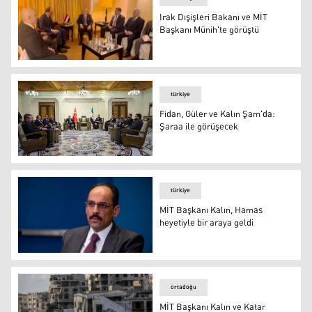
Irak Dışişleri Bakanı ve MİT
Başkanı Münih'te görüştü
Irak Dışişleri Bakanı ve MİT Başkanı Münih'te görüştü
türkiye
Fidan, Güler ve Kalın Şam'da:
Şaraa ile görüşecek
FOTO- Arşiv
türkiye
MİT Başkanı Kalın, Hamas
heyetiyle bir araya geldi
MİT Başkanı Kalın, Hamas heyetiyle bir araya geldi
ortadoğu
MİT Başkanı Kalın ve Katar