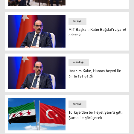
MİT Başkanı ve Irak Başbakanı sınır güvenliğini görüştü
türkiye
MİT Başkanı Kalın Bağdat'ı ziyaret
edecek
MİT Başkanı Kalın Bağdat'ı ziyaret edecek
ortadoğu
İbrahim Kalın, Hamas heyeti ile
bir araya geldi
Milli İstihbarat Teşkilatı (MİT) Başkanı İbrahim Kalın
türkiye
Türkiye'den bir heyet Şam’a gitti:
Şaraa ile görüşecek
Kalın, Fidan ve Güler