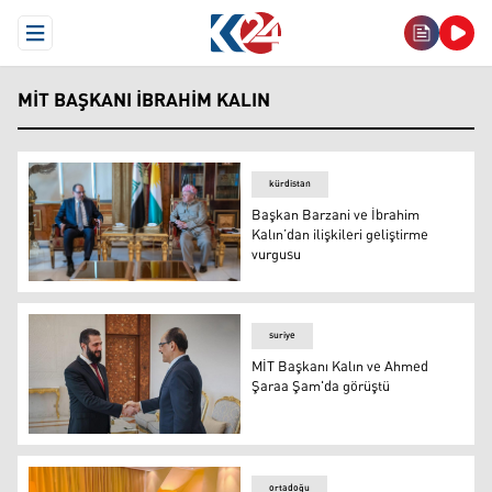
Open Menu
MİT BAŞKANI İBRAHIM KALIN
kürdistan
Başkan Barzani ve İbrahim
Kalın’dan ilişkileri geliştirme
vurgusu
Başkan Barzani ve İbrahim Kalın’dan ilişkileri geliştirm
suriye
MİT Başkanı Kalın ve Ahmed
Şaraa Şam'da görüştü
MİT Başkanı Kalın ve Ahmed Şaraa Şam'da görüştü
ortadoğu