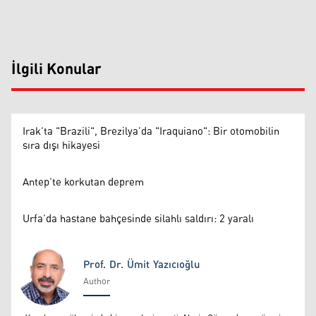
İlgili Konular
Irak’ta "Brazili", Brezilya’da "Iraquiano": Bir otomobilin
sıra dışı hikayesi
Antep’te korkutan deprem
Urfa’da hastane bahçesinde silahlı saldırı: 2 yaralı
Prof. Dr. Ümit Yazıcıoğlu
Author
Prof. Dr. Ümit Yazıcıoğlu