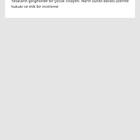
Yasaların gölgesinde bir çocuk cinayeti: Narin Güran davası üzerine
hukuki ve etik bir inceleme