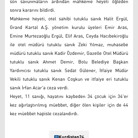
son savunmaların ardından mahkeme heyeti öğleden
sonra kararını bildirdi.
Mahkeme heyeti, otel sahibi tutuklu sanık Halit Ergül,
Grand Kartal A.Ş. yönetim kurulu üyeleri Emir Aras,
Emine Murtezaoğlu Ergül, Elif Aras, Ceyda Hacıbekiroğlu
ile otel müdürü tutuklu sanık Zeki Yılmaz, muhasebe
müdürü tutuklu sanık Kadir Özdemir, Gazelle Otel Müdürü
tutuklu sanık Ahmet Demir, Bolu Belediye Başkan
Yardımcısı tutuklu sanık Sedat Gülener, İtfaiye Müdür
Vekili tutuklu sanık Kenan Coşkun ve itfaiye eri tutuklu
sanık İrfan Acar'a ceza verdi.
Heyet, 11 sanığı, hayatını kaybeden 34 çocuk için 34'er
kez ağırlaştırılmış müebbet, diğer ölen kişiler için de 44
kez müebbet hapisle cezalandırdı.
Kurdistan24