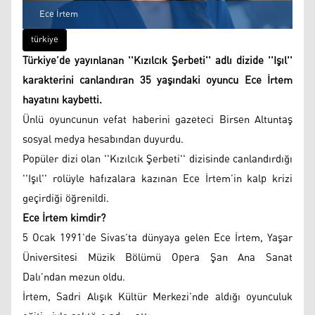
Ece İrtem
türkiye
Türkiye’de yayınlanan ''Kızılcık Şerbeti'' adlı dizide ''Işıl''
karakterini canlandıran 35 yaşındaki oyuncu Ece İrtem
hayatını kaybetti.
Ünlü oyuncunun vefat haberini gazeteci Birsen Altuntaş
sosyal medya hesabından duyurdu.
Popüler dizi olan ''Kızılcık Şerbeti'' dizisinde canlandırdığı
''Işıl'' rolüyle hafızalara kazınan Ece İrtem’in kalp krizi
geçirdiği öğrenildi.
Ece İrtem kimdir?
5 Ocak 1991’de Sivas’ta dünyaya gelen Ece İrtem, Yaşar
Üniversitesi Müzik Bölümü Opera Şan Ana Sanat
Dalı’ndan mezun oldu.
İrtem, Sadri Alışık Kültür Merkezi’nde aldığı oyunculuk