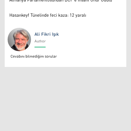
Almanya Parlamentosundan BCF'e İnsani Onur Ödülü
Hasankeyf Tünelinde feci kaza: 12 yaralı
Ali Fikri Işık
Author
Ali Fikri Işık
Cevabını bilmediğim sorular