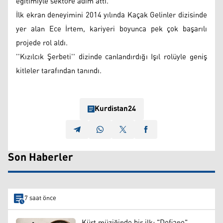
eğitimiyle sektöre adım attı.
İlk ekran deneyimini 2014 yılında Kaçak Gelinler dizisinde
yer alan Ece İrtem, kariyeri boyunca pek çok başarılı
projede rol aldı.
''Kızılcık Şerbeti'' dizinde canlandırdığı Işıl rolüyle geniş
kitleler tarafından tanındı.
Kurdistan24
Son Haberler
7 saat önce
Kürt müziğinde bir ilk: "Defiane"