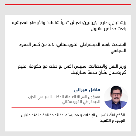
بزشكيان يصارح الإيرانيين: نعيش "حرباً شاملة" والأوضاع المعيشية
بلغت حداً غير مقبول
المتحدث باسم الديمقراطي الكوردستاني: لابد من كسر الجمود
السياسي
وزير النقل والاتصالات: سبيس إكس تواصلت مع حكومة إقليم
كوردستان بشأن خدمة ستارلينك
فاضل ميراني
مسؤول الهيئة العاملة للمكتب السياسي للحزب
الديمقراطي الكوردستاني
فاضل ميراني
الحُكْم لغةٌ، تأسيس الإنفلات و ممارسته، عقائد مختلفة و تقيّد متباين
الوجود و التنفيذ