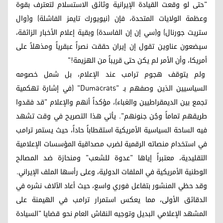
"حتى لو وقعت القيادة الإيرانية وثائق الاستسلام لتعترف بقوة
وعظمة الولايات المتحدة، فإن (نيويورك تايمز الفاشلة) و(وال
ستريت جورنال) و(سي إن إن الفاسدة) وبقية إعلام الأخبار الزائفة،
سيضعون عناوين تقول إن إيران حققت نصراً عبقرياً ومذهلاً على
أمريكا، وأن الأمر لم يكن حتى قريباً من الهزيمة!"
ولم يتوقف هجوم ترامب عند الإعلام، بل شمل خصومه
السياسيين الذين وصفهم بـ "Dumacrats" (في إشارة تهكمية
تجمع بين الديمقراطيين والغباء)، مؤكداً أنهم والإعلام "قد فقدوا
طريقهم تماماً وجُن جنونهم". يأتي هذا التصريح في وقت تشهد
فيه الساحة السياسية الأمريكية استقطاباً حاداً، حيث يستمر ترامب
في استخدام منصاته الرقمية لضرب مصداقية المؤسسات الإعلامية
التقليدية، معتبراً إياها "عدوة للشعب" ومنحازة ضد المصالح
الوطنية الأمريكية في الملفات الدولية، وعلى رأسها الملف الإيراني.
وقد حظي المنشور بتفاعل فوري واسع، حيث أعاد الآلاف نشره في
الدقائق الأولى، مما يعكس استمرار ترامب في الهيمنة على
المشهد الإعلامي البديل وتوجيه النقاش العام نحو قضايا "السيادة