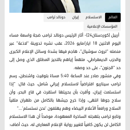
العالم
الاستسلام
إيران
دونالد ترامب
المؤسسات الإعلامية
أربيل (كوردستان24)- أثار الرئيس دونالد ترامب ضجة واسعة مساء
اليوم الاثنين 18 ايار/مایو 2026، عقب نشره تدوينة "لاذعة" عبر
منصته "تروث سوشيال"، هاجم فيها بشدة وسائل الإعلام الكبرى
والحزب الديمقراطي، متهماً إياهم بالتحيز المطلق الذي وصل إلى
حد "الجنون"، على حد وصفه.
وفي منشور صادر عند الساعة 5:40 مساءً بتوقيت واشنطن، رسم
ترامب سيناريو افتراضياً لاستسلام إيراني شامل، حيث قال: "إذا
استسلمت إيران، وأقرت بأن بحريتها استقرت في قاع البحر، وأن
سلاح جوها انتهى، وإذا خرج جيشها بالكامل من طهران ملقياً
السلاح ورافعاً الأعلام البيضاء وهم يهتفون 'نحن نستسلم'..."
وتابع ترامب بلهجته الساخرة المعهودة، موضحاً أن هذا الاستسلام
الكامل لن يكون كافياً لتغيير رواية الإعلام المعارض له، حيث أضاف: