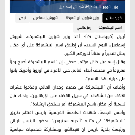
وزير شؤون البيشمركة شورش إسماعيل
کوردستان
وزير شؤون البيشمركة
شورش إسماعيل
نبض
اسم البيشمركة
رمز عالمي
أربيل (كوردستان 24)- أكد وزير شؤون البيشمركة، شورش
إسماعيل، اليوم السبت، أن إطلاق اسم البيشمركة على أي مكان
يمثل تقديراً وامتناناً لدورهم الكبير.
وقال إسماعيل خلال مؤتمر صحفي، إن "اسم البيشمركة أصبح رمزاً
معروفاً في مختلف أنحاء العالم، حتى الأفراد في أوروبا وأمريكا باتوا
على دراية بهذا الاسم".
وأضاف أن "البيشمركة في صميم وجدان العالم، وقدّموا عشرات
الآلاف من الشهداء في سبيل القضاء على الإرهابيين، ولذلك فإن
تسمية أي مكان باسم البيشمركة أمر يستحق الإشادة".
وأمس الجمعة، شهدت العاصمة الفرنسية باريس افتتاح طريق
"البيشمركة" في متنزه "أندريه سيتروين"، بحضور الرئيس بارزاني
ورئيسة بلدية باريس آن هيدالغو، وبمشاركة شخصيات سياسية