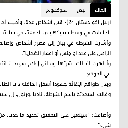
العالم
نبض
ستوكهولم
أربيل (كوردستان 24)- قتل أشخاص عدة،
للحافلات في وسط ستوكهولم، الجمعة، في ساعة ال
وأشارت الشرطة في بيان إلى مصرع أشخاص وإصابة 
الراهن على عدد أو جنس أو أعمار الضحايا".
وأظهرت لقطات نشرتها وسائل إعلام سويدية انتشا
في الموقع.
وبذل طواقم الإغاثة جهودا أسفل الحافلة ذ
وقالت المتحدثة باسم الشرطة، ناديا نورتون، إن س
وأضافت: "سيتعين على التحقيق تحديد ما حدث. من ال
شيء".