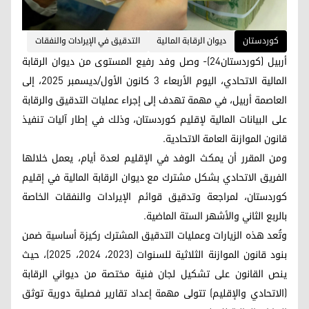
کوردستان
ديوان الرقابة المالية
التدقيق في الإيرادات والنفقات
أربيل (كوردستان24)- وصل وفد رفيع المستوى من ديوان الرقابة
المالية الاتحادي، اليوم الأربعاء 3 كانون الأول/ديسمبر 2025، إلى
العاصمة أربيل، في مهمة تهدف إلى إجراء عمليات التدقيق والرقابة
على البيانات المالية لإقليم كوردستان، وذلك في إطار آليات تنفيذ
قانون الموازنة العامة الاتحادية.
ومن المقرر أن يمكث الوفد في الإقليم لعدة أيام، يعمل خلالها
الفريق الاتحادي بشكل مشترك مع ديوان الرقابة المالية في إقليم
كوردستان، لمراجعة وتدقيق قوائم الإيرادات والنفقات الخاصة
بالربع الثاني والأشهر الستة الماضية.
وتُعد هذه الزيارات وعمليات التدقيق المشترك ركيزة أساسية ضمن
بنود قانون الموازنة الثلاثية للسنوات (2023، 2024، 2025)، حيث
ينص القانون على تشكيل لجان فنية مختصة من ديواني الرقابة
(الاتحادي والإقليم) تتولى مهمة إعداد تقارير فصلية دورية توثق