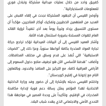
كفريق واحد من خلال عمليات ميدانية مشتركة وتبادل فوري
للمعلومات الاستخباراتية".
وأوضح القيسي أن الجهود المشتركة نجحت في إلقاء القبض على
العديد من المتهمين الخطيرين وتفكيك أوكار المتاجرين، مؤكداً أن
مستوى التنسيق يزداد وتيرةً يوماً بعد آخر، تنفيذاً لرؤية القائد
العام للقوات المسلحة بضرورة استئصال هذه الآفة.
وأشار العميد القيسي إلى أن البيانات الميدانية تؤكد تراجع حركة
تجارة المواد المخدرة بكافة أنواعها سنوياً، وعزا ذلك إلى "الضربات
الاستباقية" التي تُنفذ على قدم وساق في مختلف المحافظات.
وأضاف: "هدفنا الأساسي الآن هو تجفيف منابع دخول السموم إلى
الأراضي العراقية كافة، مع التركيز على المنافذ والحدود، وبالتعاون
التام مع إخوتنا في إقليم كوردستان".
واختتم القيسي حديثه بالإشارة إلى أن حضور وفد وزارة الداخلية
الاتحادية لهذا المؤتمر يمثل رسالة دعم قوية لإدارة مكافحة
المخدرات في الإقليم، وتأكيداً على وحدة المصير في مواجهة هذا
التحدي الأمني والاجتماعي الذي يهدد شباب البلاد.