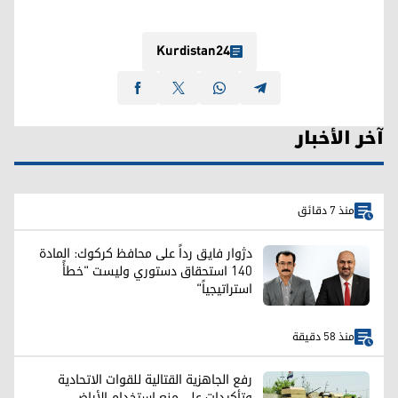
Kurdistan24
آخر الأخبار
منذ 7 دقائق
دژوار فايق رداً على محافظ كركوك: المادة
140 استحقاق دستوري وليست "خطأً
استراتيجياً"
منذ 58 دقيقة
رفع الجاهزية القتالية للقوات الاتحادية
وتأكيدات على منع استخدام الأراضي