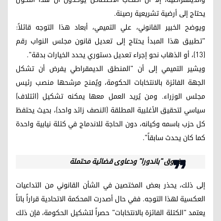
يحتاج إلى أرضية تشريعية رصينة.
ويوضح الخبير القانوني، علي التميمي، أبعاد هذا التوجه قائلاً:
"تطبيق هذا المبدأ يحتاج إلى تعديل قانون مجلس النواب رقم
(13)، أو الذهاب نحو إجراء تعديل دستوري يحدد الخيارات بدقة".
ويشير التميمي إلى أن "المنطق الديمقراطي يفرض أن تشكل
الجهة الفائزة بالانتخابات الحكومة، ويُمنح مرشحها منصب رئيس
مجلس الوزراء. ومن يُريد العمل معها يمكنه تشكيل (ائتلاف)
سياسي لتحقيق الأغلبية المطلقة (النصف زائد واحد)، بحيث يحتفظ
كل حزب باسمه وكيانه، دون الحاجة للاندماج في كتلة نيابية واحدة
كما كان يحدث سابقاً".
صندوق "باندورا" ودعاوى قضائية محتملة
إلى ذلك، يحذر بعض المختصين في الشأن القانوني من التداعيات
العكسية لهذا التوجه. ففي حال أصدرت المحكمة الاتحادية قراراً باتاً
يعتمد "الكتلة الفائزة بالانتخابات" حصراً لتشكيل الحكومة، فإن ذلك