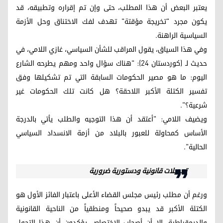
يعتبر البعض أن هذا المطلب، حتى وإن تم إقراره وتطبيقه، قد
يكون مجرد "تخريجة مؤقتة" تهدف لفك الاختناق وحل الأزمة
السياسية الراهنة.
وفي هذا السياق، يقول المراقب للشأن السياسي، غازي اللامي، في
حديث لـ (كوردستان 24): "هناك سؤال واحد ومهم يطرحه الشارع
اليوم: ما هو مصير الحكومات السابقة التي تم تشكيلها وفق
تفسير الكتلة الأكبر اللاحقة؟ هل كانت تلك الحكومات غير
شرعية؟".
ويضيف اللامي: "أعتقد أن هذا التوجيه والطلب يأتي بالدرجة
الأساس كمحاولة للعبور بالبلاد من أزمة الانسداد السياسي
الحالية".
تعديلات قانونية ودستورية ضرورية
ورغم أن مطلب رئيس مجلس القضاء الأعلى باعتبار الفائز الأول هو
الكتلة الأكبر قد يبدو صحيحاً ومنطقياً من الناحية القانونية
والديمقراطية، إلا أن أصحاب الاختصاص يؤكدون أن هذا التحول