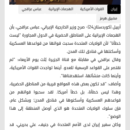
إيران
القوات الأمريكية
الهجمات الإيرانية
عباس عراقجي
مضيق هرمز
أربيل (كوردستان24)- صرح وزير الخارجية الإيراني، عباس عراقجي، بأن
الهجمات الإيرانية على المناطق الحضرية في الدول المجاورة "ليست
خطأنا" لأن الولايات المتحدة سحبت قواتها من قواعدها العسكرية
وأسكنتها في فنادق تلك المدن.
وقال عراقجي في مقابلة مع قناة الجزيرة بُثت يوم الأربعاء: "لم
نقتصر على القواعد الرسمية للعدو. أينما تواجدت القوات الأمريكية،
وأينما كانت منشآتها، استهدفناها".
وأضاف: "قد تكون بعض هذه المواقع قريبة من المناطق الحضرية،
وهذا ليس خطأنا، بل خطأ أمريكا. لقد سحبوا قواتهم من
قواعدهم العسكرية وأسكنوها في فنادق المدن؛ وبشكل عام،
فإن سلوك الولايات المتحدة هو الذي أوصل المنطقة إلى هذا
الوضع".
وكان سفير إيران لدى الأمم المتحدة في جنيف، علي بحريني، قد