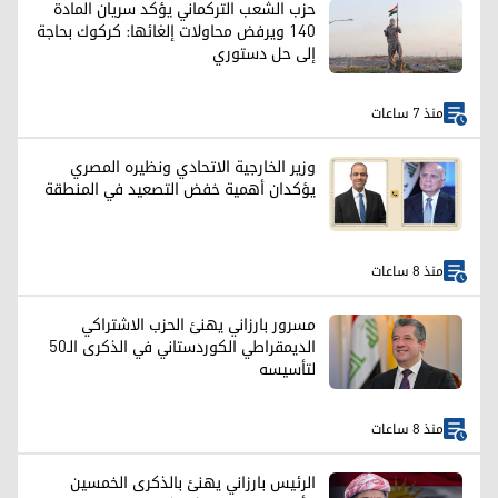
حزب الشعب التركماني يؤكد سريان المادة
140 ويرفض محاولات إلغائها: كركوك بحاجة
إلى حل دستوري
منذ 7 ساعات
وزير الخارجية الاتحادي ونظيره المصري
يؤكدان أهمية خفض التصعيد في المنطقة
منذ 8 ساعات
مسرور بارزاني يهنئ الحزب الاشتراكي
الديمقراطي الكوردستاني في الذكرى الـ50
لتأسيسه
منذ 8 ساعات
الرئيس بارزاني يهنئ بالذكرى الخمسين