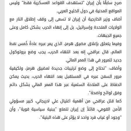
صرح سابقًا بأن إيران "تستهدف القواعد العسكرية فقط" وليس
المواقع المدنية في دول الخليج العربي.
أضاف وزير الخارجية أن إيران لا تسعى إلى وقف إطلاق النار مع
الولايات المتحدة وإسرائيل، بل إلى إنهاء الحرب بشكل كامل وعلى
جميع الجبهات.
وفيما يتعلق بإغلاق مضيق هرمز، الذي يمر عبره عادةً خُمس نفط
العالم، قال عراقجي إنه بعد انتهاء الحرب، يجب وضع بروتوكول
جديد للمرور في هذا الممر المائي.
وأضاف: "نحتاج إلى وضع ترتيبات جديدة لمضيق هرمز، ولكيفية
مرور السفن عبره في المستقبل بعد انتهاء الحرب، بحيث يمكن
الحفاظ على الملاحة السلمية عبر هذا الممر المائي بشكل دائم
وفق لوائح واضحة".
كما قلل عراقجي من أهمية اغتيال علي لاريجاني، كبير مسؤولي
الأمن القومي، قائلاً إن إيران تتمتع "ببنية سياسية قوية"، وأن
"وجود أو غياب فرد واحد لا يؤثر على هذه البنية".