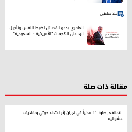
منذ ساعتين
العامري يدعو الفصائل لضبط النفس وتأجيل
الرد على الهجمات "الأمريكية - السعودية"
مقالة ذات صلة
التحالف: إصابة 11 مدنياً في نجران إثر اعتداء حوثي بمقاذيف
عشوائية