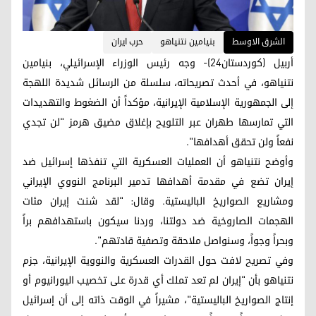
الشرق الاوسط
بنيامين نتنياهو
حرب ايران
أربيل (كوردستان24)- وجه رئيس الوزراء الإسرائيلي، بنيامين
نتنياهو، في أحدث تصريحاته، سلسلة من الرسائل شديدة اللهجة
إلى الجمهورية الإسلامية الإيرانية، مؤكداً أن الضغوط والتهديدات
التي تمارسها طهران عبر التلويح بإغلاق مضيق هرمز "لن تجدي
نفعاً ولن تحقق أهدافها".
وأوضح نتنياهو أن العمليات العسكرية التي تنفذها إسرائيل ضد
إيران تضع في مقدمة أهدافها تدمير البرنامج النووي الإيراني
ومشاريع الصواريخ الباليستية. وقال: "لقد شنت إيران مئات
الهجمات الصاروخية ضد دولتنا، وردنا سيكون باستهدافهم براً
وبحراً وجواً، وسنواصل ملاحقة وتصفية قادتهم".
وفي تصريح لافت حول القدرات العسكرية والنووية الإيرانية، جزم
نتنياهو بأن "إيران لم تعد تملك أي قدرة على تخصيب اليورانيوم أو
إنتاج الصواريخ الباليستية"، مشيراً في الوقت ذاته إلى أن إسرائيل