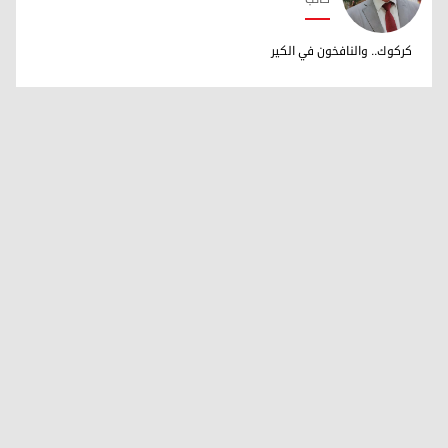
د. محمود زايد
كركوك.. والنافخون في الكير