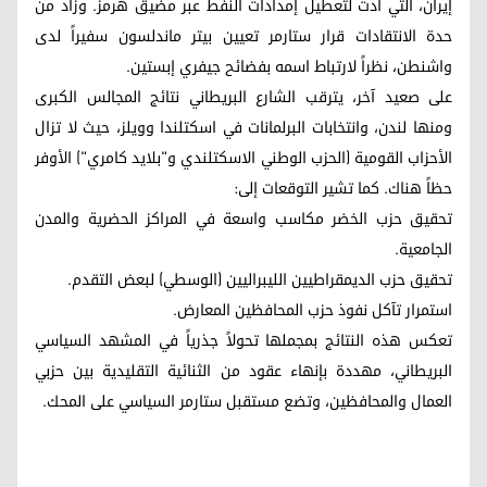
إيران، التي أدت لتعطيل إمدادات النفط عبر مضيق هرمز. وزاد من
حدة الانتقادات قرار ستارمر تعيين بيتر ماندلسون سفيراً لدى
واشنطن، نظراً لارتباط اسمه بفضائح جيفري إبستين.
على صعيد آخر، يترقب الشارع البريطاني نتائج المجالس الكبرى
ومنها لندن، وانتخابات البرلمانات في اسكتلندا وويلز، حيث لا تزال
الأحزاب القومية (الحزب الوطني الاسكتلندي و"بلايد كامري") الأوفر
حظاً هناك. كما تشير التوقعات إلى:
تحقيق حزب الخضر مكاسب واسعة في المراكز الحضرية والمدن
الجامعية.
تحقيق حزب الديمقراطيين الليبراليين (الوسطي) لبعض التقدم.
استمرار تآكل نفوذ حزب المحافظين المعارض.
تعكس هذه النتائج بمجملها تحولاً جذرياً في المشهد السياسي
البريطاني، مهددة بإنهاء عقود من الثنائية التقليدية بين حزبي
العمال والمحافظين، وتضع مستقبل ستارمر السياسي على المحك.