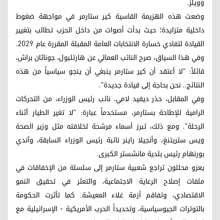
وويلز.
وضعت هذه الهزيمة القاسية كير ستارمر في مواجهة ضغوط
داخلية متزايدة؛ حيث بدأت أصوات من داخل الحزب تطالب بتغيير
القيادة لتفادي خسارة الانتخابات العامة المقبلة المقررة عام 2029.
وفي هذا السياق، صرح النائب العمالي عن هارتلبول، جوناثان براش،
قائلاً: "لا أعتقد أن كير ستارمر ينبغي أن ينجو سياسياً من هذه
النتائج.. نحن بحاجة إلى قيادة جديدة".
وفي المقابل، حذر ديفيد لامي، نائب رئيس الوزراء، من التحركات
الرامية للإطاحة بستارمر، مستخدماً عبارة: "لا تغير الطيار أثناء
الرحلة". ومع ذلك، تبرز أسماء مرشحة لخلافته مثل وزير الصحة
ويس ستريتنغ، وأنجيلا راينر نائبة رئيس الوزراء السابقة، وآندي
بورنهام رئيس بلدية مانشستر الكبرى.
يعزو محللون تراجع شعبية ستارمر إلى سلسلة من الإخفاقات في
ملفات إصلاح الرعاية الاجتماعية، والتعثر في تحقيق النمو
الاقتصادي، وتفاقم أزمة غلاء المعيشة. كما تأثرت الحكومة
بالتوترات الجيوسياسية، وتحديداً الحرب الأمريكية - الإسرائيلية مع