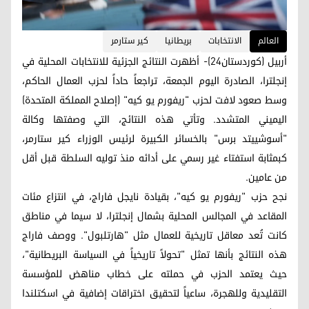
العالم
الانتخابات
بريطانيا
كير ستارمر
أربيل (كوردستان24)- أظهرت النتائج الجزئية للانتخابات المحلية في
إنجلترا، الصادرة اليوم الجمعة، تراجعاً حاداً لحزب العمال الحاكم،
وسط صعود لافت لحزب "ريفورم يو كيه" (إصلاح المملكة المتحدة)
اليميني المتشدد. وتأتي هذه النتائج، التي وصفتها وكالة
"أسوشييتد برس" بالخسائر الكبيرة لرئيس الوزراء كير ستارمر،
كبمثابة استفتاء غير رسمي على أدائه منذ توليه السلطة قبل أقل
من عامين.
نجح حزب "ريفورم يو كيه"، بقيادة نايجل فاراج، في انتزاع مئات
المقاعد في المجالس المحلية بشمال إنجلترا، لا سيما في مناطق
كانت تُعد معاقل تاريخية للعمال مثل "هارتلبول". ووصف فاراج
هذه النتائج بأنها تمثل "تحولاً تاريخياً في السياسة البريطانية"،
حيث يعتمد الحزب في حملته على خطاب مناهض للمؤسسة
التقليدية وللهجرة، ساعياً لتحقيق اختراقات إضافية في اسكتلندا