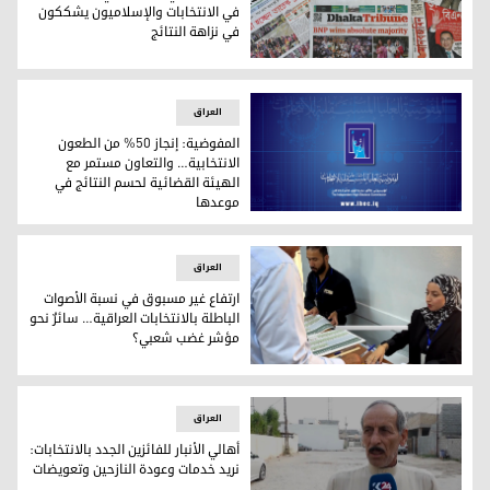
في الانتخابات والإسلاميون يشككون
في نزاهة النتائج
الحزب الوطني البنغلادشي يعلن فوزه في الانتخابات والإسلاميون
العراق
المفوضية: إنجاز 50% من الطعون
الانتخابية… والتعاون مستمر مع
الهيئة القضائية لحسم النتائج في
موعدها
المفوضية: إنجاز 50% من الطعون الانتخابية… والتعاون مستمر مع الهيئة القضائية لحسم النتائج في موعدها
العراق
ارتفاع غير مسبوق في نسبة الأصوات
الباطلة بالانتخابات العراقية… سائرٌ نحو
مؤشر غضب شعبي؟
ارتفاع غير مسبوق في نسبة الأصوات الباطلة بالانتخابات العراق
العراق
أهالي الأنبار للفائزين الجدد بالانتخابات:
نريد خدمات وعودة النازحين وتعويضات