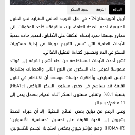
العالم
القرفة
نسبة السكر
أربيل (كوردستان24)- في ظل التوجه العالمي المتزايد نحو الحلول
الطبيعية لدعم الصحة العامة، برزت «القرفة» كأحد المكونات التي
تتجاوز قيمتها مجرد إضفاء النكهة على الأطباق، لتصبح مادة خصبة
للأبحاث العلمية التي تسعى لتقييم دورها في إدارة مستويات
السكر في الدم وتحسين كفاءة التمثيل الغذائي.
تشير أحدث الأبحاث المستخلصة من لحاء أشجار القرفة إلى فوائد
ملموسة لمرضى داء السكري من النوع الثاني والمصابات بمتلازمة
تكيس المبايض. وأظهرت دراسات موسعة أن الانتظام في تناول
القرفة قد يساهم في خفض مستوى السكر التراكمي (HbA1c)
بنسبة 0.1%، وتقليل مستوى السكر أثناء الصيام بمعدل يصل إلى
11 ملغم/ديسيلتر.
وعلى الرغم من تباين بعض النتائج البحثية، إلا أن خبراء الصحة
يشيرون إلى قدرة القرفة على تحسين "حساسية الأنسولين"
(HOMA-IR)، وهو مؤشر حيوي يعكس استجابة الجسم للأنسولين،