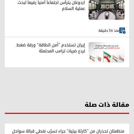
اردوغان يترأس اجتماعاً أمنياً رفيعاً لبحث
عملية السلام
منذ 56 دقيقة
إيران تستخدم "أمن الطاقة" ورقة ضغط
لردع ضربات ترامب المحتملة
مقالة ذات صلة
منظمتان تحذران من "كارثة بيئية" جراء تسرّب نفطي قبالة سواحل