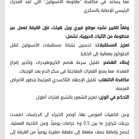
مما يساعد في مكافحة "مقاومة الأنسولين" التي تعد المحرك
الرئيسي للإصابة بالسكري.
وفقاً لتقرير نشره موقع فيري ويل هيلث، فإن القرفة تعمل عبر
منظومة من الآليات الحيوية، تشمل:
تعزيز المستقبلات:
تحسين نشاط مستقبلات الأنسولين لنقل
الجلوكوز بفعالية إلى الخلايا.
إبطاء الهضم:
تقليل سرعة هضم الكربوهيدرات وتأخير إفراغ
المعدة، مما يمنع القفزات المفاجئة في سكر الدم بعد الوجبات.
مكافحة الالتهاب:
تقليل الإجهاد التأكسدي المرتبط بتطور الأمراض
المزمنة.
التحكم في الوزن:
تعزيز الشعور بالشبع لفترات أطول.
وعن الكميات الموصى بها، أوضح الخبراء أن الدراسات اعتمدت
جرعات تتراوح ما بين 0.5 و6 غرامات يومياً. ومن الناحية العملية،
يُنصح بإضافة نصف ملعقة إلى ملعقة صغيرة يومياً من القرفة إلى