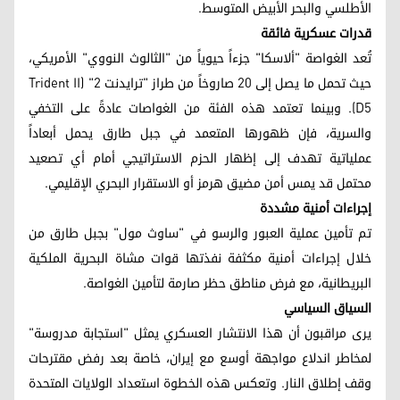
الأطلسي والبحر الأبيض المتوسط.
قدرات عسكرية فائقة
تُعد الغواصة "ألاسكا" جزءاً حيوياً من "الثالوث النووي" الأمريكي،
حيث تحمل ما يصل إلى 20 صاروخاً من طراز "ترايدنت 2" (Trident II
D5). وبينما تعتمد هذه الفئة من الغواصات عادةً على التخفي
والسرية، فإن ظهورها المتعمد في جبل طارق يحمل أبعاداً
عملياتية تهدف إلى إظهار الحزم الاستراتيجي أمام أي تصعيد
محتمل قد يمس أمن مضيق هرمز أو الاستقرار البحري الإقليمي.
إجراءات أمنية مشددة
تم تأمين عملية العبور والرسو في "ساوث مول" بجبل طارق من
خلال إجراءات أمنية مكثفة نفذتها قوات مشاة البحرية الملكية
البريطانية، مع فرض مناطق حظر صارمة لتأمين الغواصة.
السياق السياسي
يرى مراقبون أن هذا الانتشار العسكري يمثل "استجابة مدروسة"
لمخاطر اندلاع مواجهة أوسع مع إيران، خاصة بعد رفض مقترحات
وقف إطلاق النار. وتعكس هذه الخطوة استعداد الولايات المتحدة