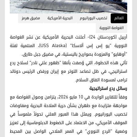
العالم
تخصيب اليورانيوم
البحرية الأمريكية
مضيق هرمز
الغواصة النووية
أربيل (كوردستان 24)- أعلنت البحرية الأمريكية عن نشر الغواصة
النووية "يو إس إس ألاسكا" (USS Alaska)، المنتمية لفئة
"أوهايو" والمزودة بصواريخ باليستية، في مضيق جبل طارق.
تأتي هذه الخطوة، التي وُصفت بأنها "ظهور علني نادر" لسلاح ردع
استراتيجي، في ظل تصاعد التوتر مع إيران ورفض الرئيس دونالد
ترامب لمسودة اتفاق السلام.
رسائل ردع استراتيجية
وفقاً للتقارير الواردة في 10 مايو 2026، يتزامن وصول الغواصة مع
مواجهة متزايدة مع طهران بشأن حرية الملاحة البحرية ومفاوضات
تخصيب اليورانيوم. ويمثل هذا العبور العلني تحولاً ملموساً في
الموقف الأمريكي، من الاعتماد على الضغوط الدبلوماسية إلى تعزيز
وضعية "الردع النووي" في الممر الملاحي الواصل بين المحيط