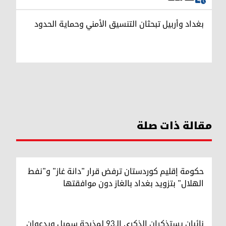
بغداد وأربيل تبحثان التنسيق الأمني وحماية الحدود
مقالة ذات صلة
حكومة إقليم كوردستان ترفض قرار "دانة غاز" و"نفط
الهلال" بتزويد بغداد بالغاز دون موافقتها
نائبان يستذكران الذكرى الـ93 لمذبحة سميل ويدعوان