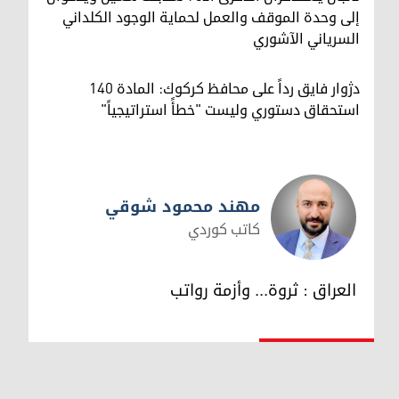
إلى وحدة الموقف والعمل لحماية الوجود الكلداني
السرياني الآشوري
دژوار فايق رداً على محافظ كركوك: المادة 140
استحقاق دستوري وليست "خطأً استراتيجياً"
مهند محمود شوقي
كاتب كوردي
مهند محمود شوقي
العراق : ثروة... وأزمة رواتب