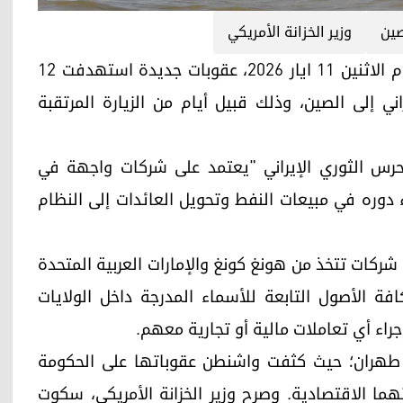
صين
وزير الخزانة الأمريكي
أربيل (كوردستان 24)- فرضت الولايات المتحدة، اليوم الاثنين 11 ایار 2026، عقوبات جديدة استهدفت 12
ني إلى الصين، وذلك قبيل أيام من الزيارة المرتقبة
الحرس الثوري الإيراني "يعتمد على شركات واجهة في
وره في مبيعات النفط وتحويل العائدات إلى النظام
شركات تتخذ من هونغ كونغ والإمارات العربية المتحدة
فة الأصول التابعة للأسماء المدرجة داخل الولايات
إجراء أي تعاملات مالية أو تجارية معهم.
طهران؛ حيث كثفت واشنطن عقوباتها على الحكومة
هما الاقتصادية. وصرح وزير الخزانة الأمريكي، سكوت