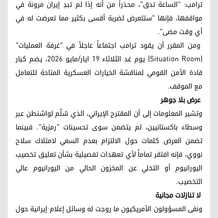
ترامب: "الساعة تدق"، محذراً من أنه إذا لم تبدِ إيران مرونة في
مواقفها، فإنها "ستتعرض لضربة أقسى بكثير مما تعرضت له في
أي وقت مضى".
ومن المقرر أن يقود ترامب اجتماعاً عاجلاً في "غرفة العمليات"
(Situation Room) يوم غد الثلاثاء 19 ايار/مایو 2026، يضم كبار
قادة الأمن القومي لمناقشة الخيارات العسكرية المتاحة للتعامل
مع الموقف.
عرض بلا جوهر
وتشير المعلومات إلى أن المقترح الإيراني، الذي سُلّم لواشنطن عبر
وسطاء باكستانيين، لم يتضمن سوى تحسينات "رمزية". فبينما
تضمن العرض كلمات حول الالتزام بعدم السعي لامتلاك سلاح
نووي، فإنه افتقر تماماً لأي تعهدات تفصيلية بشأن تعليق تخصيب
اليورانيوم أو التخلي عن المخزون الحالي من اليورانيوم عالي
التخصيب.
لا تنازلات مجانية
ونفى المسؤولون الأمريكيون ما روجت له وسائل إعلام إيرانية حول