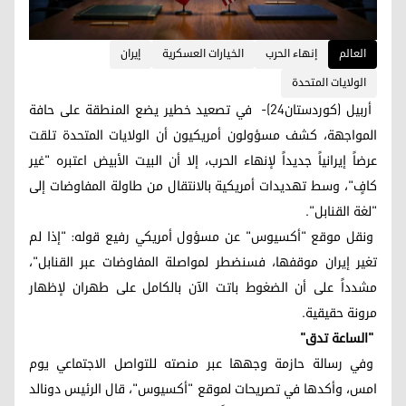
العالم
إنهاء الحرب
الخيارات العسكرية
إيران
الولايات المتحدة
أربيل (كوردستان24)- في تصعيد خطير يضع المنطقة على حافة
المواجهة، كشف مسؤولون أمريكيون أن الولايات المتحدة تلقت
عرضاً إيرانياً جديداً لإنهاء الحرب، إلا أن البيت الأبيض اعتبره "غير
كافٍ"، وسط تهديدات أمريكية بالانتقال من طاولة المفاوضات إلى
"لغة القنابل".
ونقل موقع "أكسيوس" عن مسؤول أمريكي رفيع قوله: "إذا لم
تغير إيران موقفها، فسنضطر لمواصلة المفاوضات عبر القنابل"،
مشدداً على أن الضغوط باتت الآن بالكامل على طهران لإظهار
مرونة حقيقية.
"الساعة تدق"
وفي رسالة حازمة وجهها عبر منصته للتواصل الاجتماعي یوم
امس، وأكدها في تصريحات لموقع "أكسيوس"، قال الرئيس دونالد