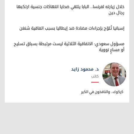
خلال زيارته لفرنسا.. البابا يلتقي ضحايا انتهاكات جنسية ارتكبها
رجال دين
إسبانيا تُلوّح بإجراءات مضادة ضد إيطاليا بسبب اتفاقية شنغن
مسؤول سعودي: الاتفاقية الثلاثية ليست مرتبطة بسباق تسليح
أو مساعٍ نووية
د. محمود زايد
كاتب
د. محمود زايد
كركوك.. والنافخون في الكير