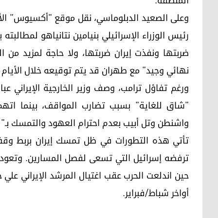
المنطقة.
وعلى الصعيد الدبلوماسي، نقل موقع "أكسيوس" الأمر
رئيس الوزراء الإسرائيلي بنيامين نتانياهو لمطالبت
ضربتها ونفذت إيران ضربتها، ولا حاجة لمزيد من ال
نهائي وجيد" مع طهران قد يتم توقيعه خلال الأيام ا
ورغم تفاؤل ترامب، وصف وزير الخارجية الإيراني عبا
"شاق للغاية" بسبب تضارب المواقف، بينما اتهم
واشنطن وتل أبيب بعدم احترام العهود والتمسك بـ"ل
تأتي هذه التطورات في ظل تمسك إيران بربط وقف 
ترفضه إسرائيل التي تسعى لفصل المسارين. وتعود ج
حين اندلعت الحرب عقب اغتيال المرشد الإيراني عل
أواخر شباط/فبراير.