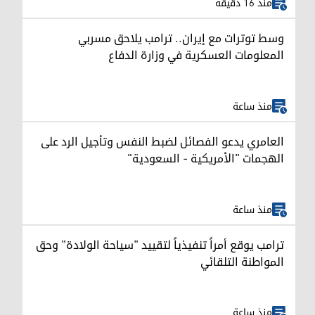
منذ 16 دقيقة
وسط توترات مع إيران.. ترامب يلاحق مسربي
المعلومات العسكرية في وزارة الدفاع
منذ ساعة
العامري يدعو الفصائل لضبط النفس وتأجيل الرد على
الهجمات "الأمريكية - السعودية"
منذ ساعة
ترامب يوقع أمراً تنفيذياً لتقييد "سياحة الولادة" وحق
المواطنة التلقائي
منذ ساعة