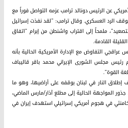
يكي عن الرئيس دونالد ترامب عزمه التواصل فوراً مع
ه بوقف الرد العسكري. وقال ترامب: "لقد نفذت إسرائيل
تصعيد"، ملمحاً إلى اقتراب واشنطن من إبرام "اتفاق
لقليلة القادمة.
س عراقجي التفاوض مع الإدارة الأمريكية الحالية بأنه
 رئيس مجلس الشورى الإيراني محمد باقر قاليباف
غة القوة".
إطلاق النار في لبنان بوقفه على أراضيها، وهو ما
ذور المواجهة الحالية إلى مطلع آذار/مارس الماضي،
ي خامنئي في هجوم أمريكي إسرائيلي استهدف إيران في