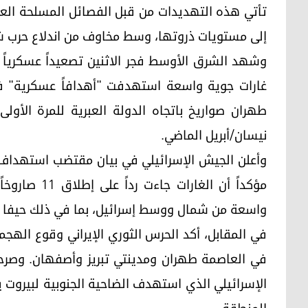
تأتي هذه التهديدات من قبل الفصائل المسلحة العر
إلى مستويات ذروتها، وسط مخاوف من اندلاع حرب ش
وشهد الشرق الأوسط فجر الاثنين تصعيداً عسكرياً 
غارات جوية واسعة استهدفت "أهدافاً عسكرية" ف
طهران صواريخ باتجاه الدولة العبرية للمرة الأو
نيسان/أبريل الماضي.
وأعلن الجيش الإسرائيلي في بيان مقتضب استهداف من
مؤكداً أن الغ
واسعة من شمال ووسط إسرائيل، بما في ذلك حيفا 
في المقابل، أكد الحرس الثوري الإيراني وقوع الهجم
في العاصمة طهران ومدينتي تبريز وأصفهان. وصرح
الإسرائيلي الذي استهدف الضاحية الجنوبية لبيروت يوم