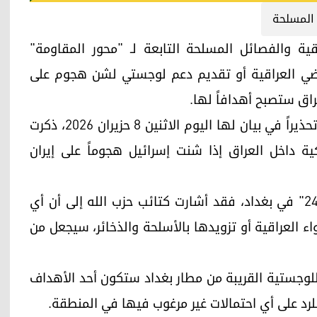
 المسلحة
الله العراقية والفصائل المسلحة التابعة لـ "محور المقاومة"
أراضي العراقية أو تقديم دعم لوجستي لشن هجوم على
راق ستصبح أهدافاً لها.
ووجهت الفصائل المسلحة التابعة لمحور المقاومة تحذيراً في بيان لها اليوم الاثنين 8 حزيران 2026، ذكرت
ية داخل العراق إذا شنت إسرائيل هجوماً على إيران
وبحسب معلومات شفان جباري مراسل "كوردستان 24" في بغداد، فقد أشارت كتائب حزب الله إلى أن أي
اء العراقية أو تزويدها بالأسلحة والذخائر، سيجعل من
اللوجستية القريبة من مطار بغداد ستكون أحد الأهداف
للرد على أي احتمالات غير مرغوب فيها في المنطقة.