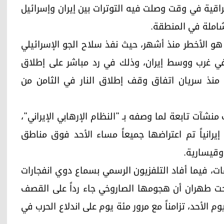
اقية في وقت وصلت فيه التوترات بين إيران وإسرائيل
املة في المنطقة.
هو الأخطر منذ أشهر، حيث نفذ سلاح الجو الإسرائيلي
ي غرب ووسط إيران، وذلك في رد مباشر على إطلاق
لى منذ سريان اتفاق وقف إطلاق النار في الثامن من
شآت تابعة لما وصفه بـ "النظام الإرهابي الإيراني"،
ارات جاءت رداً على إطلاق 11 صاروخاً إيرانياً تم اعتراضها جميعاً مساء الأحد فوق مناطق
وقيسارية.
ات، فيما أفاد التلفزيون الرسمي بسماع دوي انفجارات
ت طهران أن هجومها الصاروخي جاء رداً على القصف
 الأحد، تزامناً مع مرور مئة يوم على اندلاع الحرب في