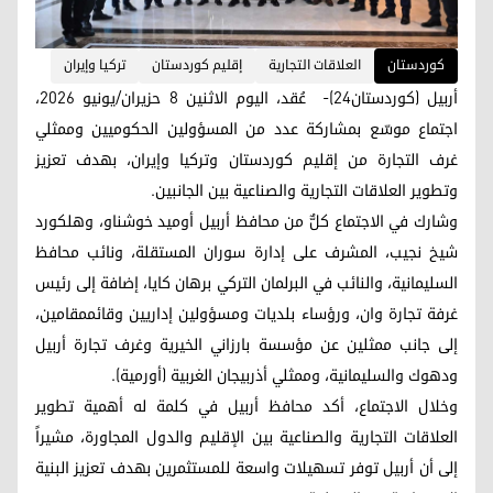
کوردستان
العلاقات التجارية
إقليم كوردستان
تركيا وإيران
أربيل (كوردستان24)- عُقد، اليوم الاثنين 8 حزيران/يونيو 2026،
اجتماع موسّع بمشاركة عدد من المسؤولين الحكوميين وممثلي
غرف التجارة من إقليم كوردستان وتركيا وإيران، بهدف تعزيز
وتطوير العلاقات التجارية والصناعية بين الجانبين.
وشارك في الاجتماع كلٌّ من محافظ أربيل أوميد خوشناو، وهلكورد
شيخ نجيب، المشرف على إدارة سوران المستقلة، ونائب محافظ
السليمانية، والنائب في البرلمان التركي برهان كايا، إضافة إلى رئيس
غرفة تجارة وان، ورؤساء بلديات ومسؤولين إداريين وقائممقامين،
إلى جانب ممثلين عن مؤسسة بارزاني الخيرية وغرف تجارة أربيل
ودهوك والسليمانية، وممثلي أذربيجان الغربية (أورمية).
وخلال الاجتماع، أكد محافظ أربيل في كلمة له أهمية تطوير
العلاقات التجارية والصناعية بين الإقليم والدول المجاورة، مشيراً
إلى أن أربيل توفر تسهيلات واسعة للمستثمرين بهدف تعزيز البنية