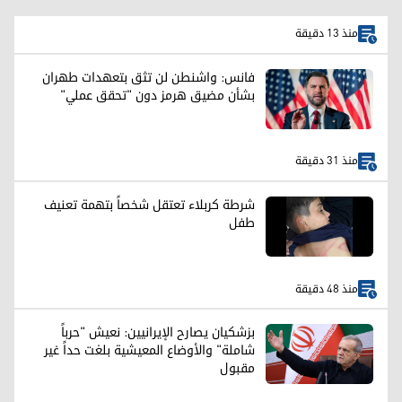
منذ 13 دقيقة
فانس: واشنطن لن تثق بتعهدات طهران
بشأن مضيق هرمز دون "تحقق عملي"
منذ 31 دقيقة
شرطة كربلاء تعتقل شخصاً بتهمة تعنيف
طفل
منذ 48 دقيقة
بزشكيان يصارح الإيرانيين: نعيش "حرباً
شاملة" والأوضاع المعيشية بلغت حداً غير
مقبول