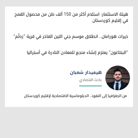
هيئة الاستثمار: استلام أكثر من 150 ألف طن من محصول القمح
في إقليم كوردستان
خيرات هورامان.. انطلاق موسم جني التين الفاخر في قرية "زەڵم"
"البنتاغون" يعتزم إنشاء منجمٍ للمعادن النادرة في أستراليا
هيفيدار شعبان
باحث اقتصادي
هيفيدار شعبان
من الجغرافيا إلى النفوذ.. الدبلوماسية الاقتصادية لإقليم كوردستان