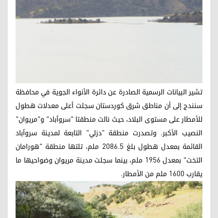
تشير البيانات الرسمية الصادرة عن دائرة الأنواء الجوية في محافظة
سنندج إلى أن مناطق شرق كوردستان سجلت أعلى معدلات هطول
للأمطار على مستوى البلاد، حيث نالت منطقتا "سروآباد" و"مريوان"
النصيب الأكبر. وتصدرت منطقة "دزلي" التابعة لمدينة سروآباد
القائمة بمعدل هطول بلغ 2086.5 ملم، تلتها منطقة "هورامان
التخت" بمعدل 1956 ملم، بينما سجلت مدينة مريوان وضواحيها ما
يقارب 1600 ملم من الأمطار.