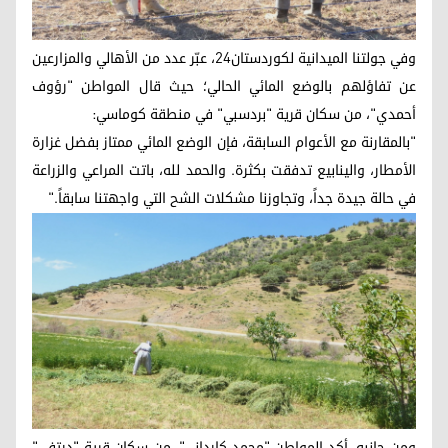
وفي جولتنا الميدانية لكوردستان24، عبّر عدد من الأهالي والمزارعين
عن تفاؤلهم بالوضع المائي الحالي؛ حيث قال المواطن "رؤوف
أحمدي"، من سكان قرية "بردسبي" في منطقة كوماسي:
"بالمقارنة مع الأعوام السابقة، فإن الوضع المائي ممتاز بفضل غزارة
الأمطار، والينابيع تدفقت بكثرة. والحمد لله، باتت المراعي والزراعة
في حالة جيدة جداً، وتجاوزنا مشكلات الشح التي واجهتنا سابقاً."
ومن جانبه، أكد المواطن "محمد كارداني"، من سكان قرية "درتفي"