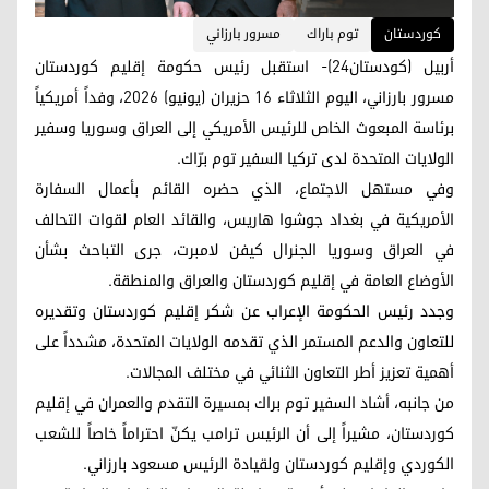
کوردستان
توم باراك
مسرور بارزاني
أربيل (كودستان24)- استقبل رئيس حكومة إقليم كوردستان
مسرور بارزاني، اليوم الثلاثاء 16 حزيران (يونيو) 2026، وفداً أمريكياً
برئاسة المبعوث الخاص للرئيس الأمريكي إلى العراق وسوريا وسفير
الولايات المتحدة لدى تركيا السفير توم برّاك.
وفي مستهل الاجتماع، الذي حضره القائم بأعمال السفارة
الأمريكية في بغداد جوشوا هاريس، والقائد العام لقوات التحالف
في العراق وسوريا الجنرال كيفن لامبرت، جرى التباحث بشأن
الأوضاع العامة في إقليم كوردستان والعراق والمنطقة.
وجدد رئيس الحكومة الإعراب عن شكر إقليم كوردستان وتقديره
للتعاون والدعم المستمر الذي تقدمه الولايات المتحدة، مشدداً على
أهمية تعزيز أطر التعاون الثنائي في مختلف المجالات.
من جانبه، أشاد السفير توم براك بمسيرة التقدم والعمران في إقليم
كوردستان، مشيراً إلى أن الرئيس ترامب يكنّ احتراماً خاصاً للشعب
الكوردي وإقليم كوردستان ولقيادة الرئيس مسعود بارزاني.