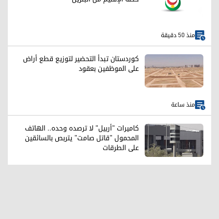
منذ 50 دقيقة
كوردستان تبدأ التحضير لتوزيع قطع أراض
على الموظفين بعقود
منذ ساعة
كاميرات "أربيل" لا ترصده وحده.. الهاتف
المحمول "قاتل صامت" يتربص بالسائقين
على الطرقات